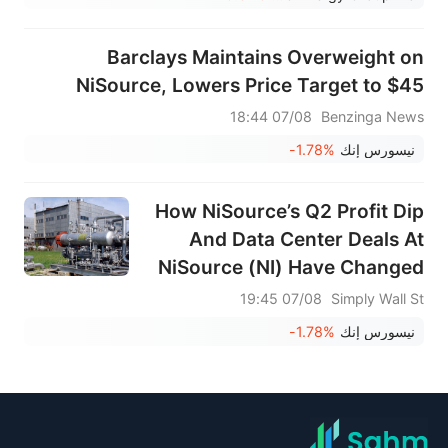
Barclays Maintains Overweight on
NiSource, Lowers Price Target to $45
07/08 18:44
Benzinga News
نيسورس إنك
-1.78%
How NiSource’s Q2 Profit Dip
And Data Center Deals At
NiSource (NI) Have Changed
Its Investment Story
07/08 19:45
Simply Wall St
نيسورس إنك
-1.78%