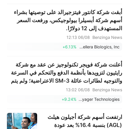
أبقت شركة كانتور فيتزجيرالد على توصيتها بشراء
أسهم شركة أبسيلرا بيولوجيكس، ورفعت السعر
المستهدف إلى 12 دولارًا.
06/08 12:13
Benzinga News
+6.13%
AbCellera Biologics, Inc.
أعلنت شركة فويجر تكنولوجيز عن عقد مع شركة
رايثيون لتزويدها بأنظمة الدفع والتحكم في السرعة
والتوجيه لطائرات عائلة SM-3 الاعتراضية؛ ولم يتم
الكشف عن بنود العقد.
06/08 13:02
Benzinga News
+9.24%
Voyager Technologies
ارتفعت أسهم شركة أجيلون هيلث
(AGL) بنسبة 16.4% بعد عودة