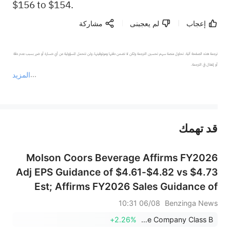
$156 to $154.
إعجاب
لم يعجبنى
مشاركة
ترجمة هذه الصفحة آلية. تحاول منصة سهم تحسين الترجمة ولكن لا تضمن دقتها وموثوقيتها، ولن تتحمل المسؤولية عن أي خسارة أو ضرر بسبب عدم دقة 
المزيد
يمثل المحتوى أعلاه المسؤولية الشخصية للمؤلف وآرائه فقط، ولا يمثل أي مسؤولية لمنصة سهم، ولا يمكن لمنصة سهم تأكيد صحة ودقة ومصداقية المحتوى 
قد تهمك
عند الضرورة، يرجى استشارة مستشار استثمار محترف. لا تقدم منصة سهم أي مشورة استثمارية، ولا تقدم أي التزامات أو ضمانات.
Molson Coors Beverage Affirms FY2026
Adj EPS Guidance of $4.61-$4.82 vs $4.73
Est; Affirms FY2026 Sales Guidance of
$11.029B-$11.252B vs $11.107B Est
06/08 10:31
Benzinga News
+2.26%
Molson Coors Beverage Company Class B