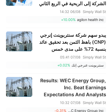
الشركة إلى الربحية في الربع الثاني
ورفع توقعاتها لعام 2026
06/08 14:32
Simply Wall St
+10.00%
agilon health inc
يبدو سهم شركة سنتربوينت إنرجي
(CNP) باهظ الثمن بعد تحقيق عائد
بنسبة 72% على مدى خمس
سنوات
07/08 05:41
Simply Wall St
سنتربوينت غنرجي إنك
+0.02%
Results: WEC Energy Group,
Inc. Beat Earnings
Expectations And Analysts
Now Have New Forecasts
07/08 10:32
Simply Wall St
-0.31%
WEC Energy Group Inc