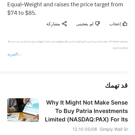
Equal-Weight and raises the price target from
$74 to $85.
إعجاب
لم يعجبنى
مشاركة
ترجمة هذه الصفحة آلية. تحاول منصة سهم تحسين الترجمة ولكن لا تضمن دقتها وموثوقيتها، ولن تتحمل المسؤولية عن أي خسارة أو ضرر بسبب عدم دقة 
المزيد
يمثل المحتوى أعلاه المسؤولية الشخصية للمؤلف وآرائه فقط، ولا يمثل أي مسؤولية لمنصة سهم، ولا يمكن لمنصة سهم تأكيد صحة ودقة ومصداقية المحتوى 
قد تهمك
عند الضرورة، يرجى استشارة مستشار استثمار محترف. لا تقدم منصة سهم أي مشورة استثمارية، ولا تقدم أي التزامات أو ضمانات.
Why It Might Not Make Sense
To Buy Patria Investments
Limited (NASDAQ:PAX) For Its
Upcoming Dividend
05/08 12:10
Simply Wall St