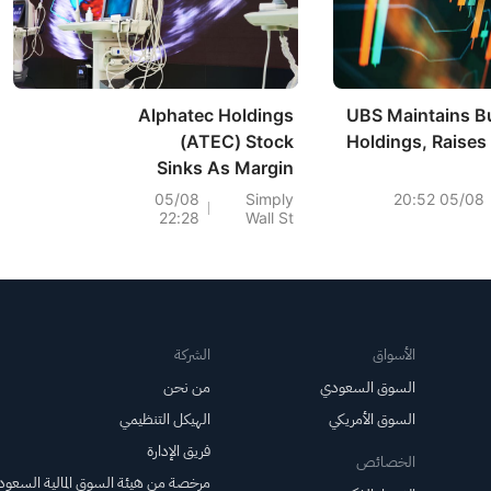
Alphatec Holdings
UBS Maintains B
(ATEC) Stock
Holdings, Raises 
Sinks As Margin
Gains Fail To
05/08
Simply
05/08 20:52
22:28
Wall St
Convince
الأسواق
الشركة
السوق السعودي
من نحن
السوق الأمريكي
الهيكل التنظيمي
فريق الإدارة
الخصائص
مرخصة من هيئة السوق المالية السعود