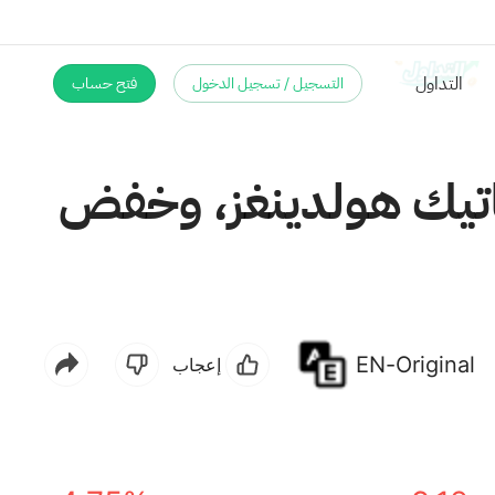
التسجيل / تسجيل الدخول
فتح حساب
فاتيك هولدينغز، وخفض
EN-Original
إعجاب