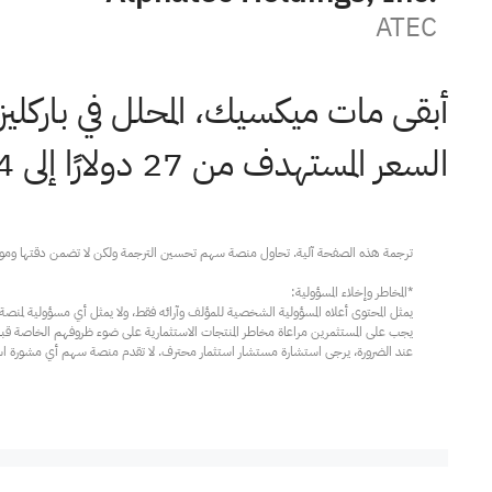
ATEC
أبقى مات ميكسيك، المحلل في باركلي
السعر المستهدف من 27 دولارًا إلى 24 دولارًا.
عند الضرورة، يرجى استشارة مستشار استثمار محترف. لا تقدم منصة سهم أي مشورة استثم