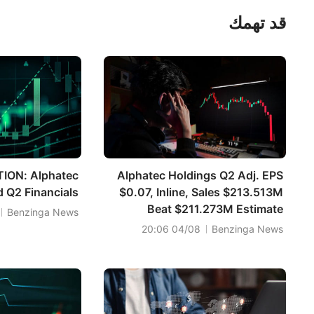
قد تهمك
ION: Alphatec
Alphatec Holdings Q2 Adj. EPS
 Q2 Financials
$0.07, Inline, Sales $213.513M
Beat $211.273M Estimate
Benzinga News
04/08 20:06
Benzinga News