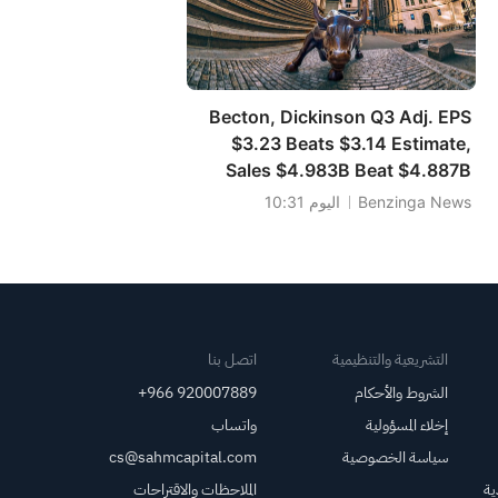
Becton, Dickinson Q3 Adj. EPS
$3.23 Beats $3.14 Estimate,
Sales $4.983B Beat $4.887B
Estimate
Benzinga News
اليوم 10:31
التشريعية والتنظيمية
اتصل بنا
الشروط والأحكام
+966 920007889
إخلاء المسؤولية
واتساب
سياسة الخصوصية
cs@sahmcapital.com
ية
الملاحظات والاقتراحات