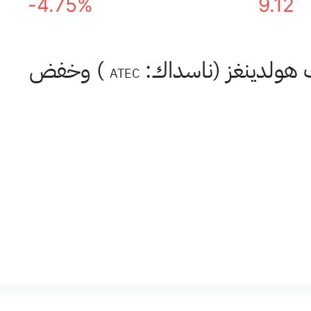
-4.75%
9.12
ك هولدينغز (ناسداك:
) وخفض
ATEC