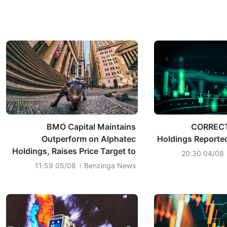
BMO Capital Maintains
CORRECT
Outperform on Alphatec
Holdings Reported
Holdings, Raises Price Target to
04/08 20:30
$12
05/08 11:59
Benzinga News