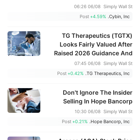
من التجارب السريرية إلى الإنتاج
06/08 06:26
Simply Wall St
التجاري على نطاق واسع؟
Post
+4.59%
Cybin, Inc.
TG Therapeutics (TGTX)
Looks Fairly Valued After
Raised 2026 Guidance And
Mixed Q2 Earnings
06/08 07:45
Simply Wall St
Post
+0.42%
TG Therapeutics, Inc.
Don't Ignore The Insider
Selling In Hope Bancorp
06/08 10:30
Simply Wall St
Post
+0.21%
Hope Bancorp, Inc.