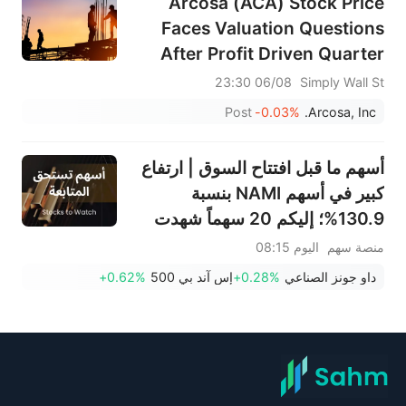
Arcosa (ACA) Stock Price
Faces Valuation Questions
After Profit Driven Quarter
06/08 23:30
Simply Wall St
Post
-0.03%
Arcosa, Inc.
أسهم ما قبل افتتاح السوق | ارتفاع
كبير في أسهم NAMI بنسبة
130.9%؛ إليكم 20 سهماً شهدت
تحركات قبل افتتاح السوق (7
منصة سهم
اليوم 08:15
أغسطس)
داو جونز الصناعي
+0.28%
إس آند بي 500
+0.62%