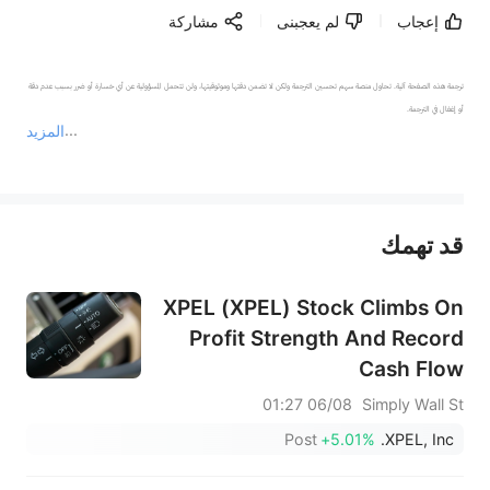
إعجاب
لم يعجبنى
مشاركة
ترجمة هذه الصفحة آلية. تحاول منصة سهم تحسين الترجمة ولكن لا تضمن دقتها وموثوقيتها، ولن تتحمل المسؤولية عن أي خسارة أو ضرر بسبب عدم دقة 
المزيد
يمثل المحتوى أعلاه المسؤولية الشخصية للمؤلف وآرائه فقط، ولا يمثل أي مسؤولية لمنصة سهم، ولا يمكن لمنصة سهم تأكيد صحة ودقة ومصداقية المحتوى 
قد تهمك
عند الضرورة، يرجى استشارة مستشار استثمار محترف. لا تقدم منصة سهم أي مشورة استثمارية، ولا تقدم أي التزامات أو ضمانات.
XPEL (XPEL) Stock Climbs On
Profit Strength And Record
Cash Flow
06/08 01:27
Simply Wall St
Post
+5.01%
XPEL, Inc.