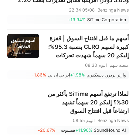
و3.65 دولارًا أمريكيًا مقابل تقديرات بلغت 2.20
دولارًا أمريكيًا؛ وتتوقع مبيعات تتراوح بين 285 و295
05/08 22:34
Benzinga News
مليون دولار أمريكي مقابل تقديرات بلغت 177 مليون
+19.94%
SiTime Corporation
دولار أمريكي
أسهم ما قبل افتتاح السوق | قفزة
كبيرة لسهم CLRO بنسبة 95.3%؛
إليكم 20 سهماً شهدت تحركات
ملحوظة قبل افتتاح السوق (6
منصة سهم
اليوم 08:30
أغسطس)
وارنر برذرز. ديسكفري
+1.98%
إير بي إن بي
-1.86%
لماذا ترتفع أسهم SiTime بأكثر من
30%؟ إليكم 20 سهماً تشهد
ارتفاعاً قبل افتتاح السوق
Benzinga News
اليوم 08:55
SoundHound AI
+11.90%
هبسبوت
-20.67%