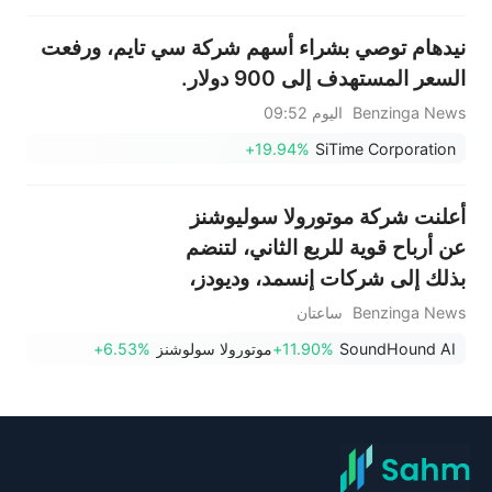
نيدهام توصي بشراء أسهم شركة سي تايم، ورفعت
السعر المستهدف إلى 900 دولار.
Benzinga News
اليوم 09:52
+19.94%
SiTime Corporation
أعلنت شركة موتورولا سوليوشنز
عن أرباح قوية للربع الثاني، لتنضم
بذلك إلى شركات إنسمد، وديودز،
وباركر هانيفين، وغيرها من الأسهم
Benzinga News
ساعتان
الكبرى التي ارتفعت أسعارها يوم
SoundHound AI
+11.90%
موتورولا سولوشنز
+6.53%
الخميس.