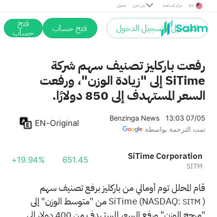
En
مركز المساعدة
من نحن
تحميل
فتح
التسجيل / تسجيل الدخول
فتح حساب
حساب
رفعت باركليز تصنيف سهم شركة
SiTime إلى "زيادة الوزن"، ورفعت
السعر المستهدف إلى 850 دولارًا.
Benzinga News
13:03 07/05
EN-Original
تمت الترجمة بواسطة
SiTime Corporation
+19.94%
651.45
SITM
قام المحلل توم أومالي من باركليز برفع تصنيف سهم
SiTime (NASDAQ:
) من "متوسط الوزن" إلى
SITM
"مرجح الوزن" ورفع السعر المستهدف من 400 دولار إلى