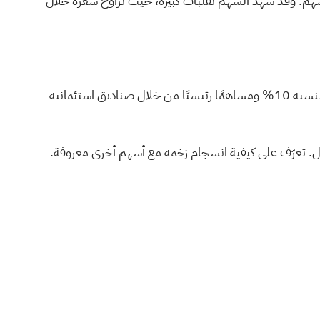
مقرها كولورادو، بقيمة سوقية تبلغ 62.4 مليون دولار أمريكي، ومتوسط حجم تداول يومي يبلغ 1.44 مليون سهم. وقد شهد السهم تقلبات كبيرة، حيث تراوح سعره خلال
يشير شراء شولر الكبير لأسهم شركة بيوديزيكس عند مستويات الأسعار الحالية إلى ثقة قوية في آفاق الشركة التشخيصية. وبصفته مالكًا بنسبة 10% ومساهمًا رئيسيًا من خلال صناديق استئمانية
تعرّف على كيفية
انسجام زخمه مع أسهم أخرى معروفة.