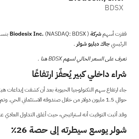
BDSX
قفزت أسهم
شركة Biodesix Inc.
BDSX
(NASDAQ:
الرئيسي
جاك دبليو شولر
.
تعرف على السعر الحالي
لسهم BDSX هنا
.
شراء داخلي كبير يُحفّز ارتفاعًا
جاء ارتفاع سهم التكنولوجيا الحيوية بعد أن كشفت إيداعات هيئة 
حوالي 1.5 مليون دولار من خلال صندوقه الاستئماني الحي. وتم تنفيذ عملية الشراء عبر طرح عام مسجل في السوق باستخدام أموال شولر الشخصية.
وقد أثبت التوقيت أنه استراتيجي، حيث أغلق التداول العادي عند 0.42 دولار، وفقًا لبيا
شولر يوسع سيطرته إلى حصة 26٪