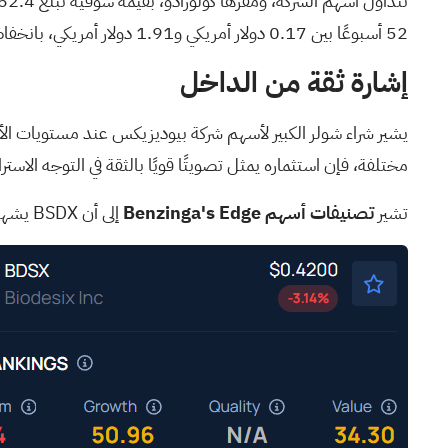
52 أسبوعًا بين 0.17 دولار أمريكي و1.91 دولار أمريكي، بانخفاض نسبته 76.94% خلال العام الماضي.
إشارة ثقة من الداخل
مختلفة، فإن استثماره يمثل تصويتًا قويًا بالثقة في التوجه الاس
تشير
تصنيفات أسهم Benzinga's Edge
إلى أن BSDX يشهد استقرارًا طويل الأمد، إلى جانب حركة صعودية متوسطة وقصيرة الأجل.