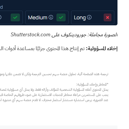
الصورة مجاملة: جورودينكوف على Shutterstock.com
إخلاء المسؤولية:
تم إنتاج هذا المحتوى جزئيًا بمساعدة أدوات الذك
عند الضرورة، يرجى استشارة مستشار استثمار محترف. لا تقدم منصة سهم أي مشورة استثم