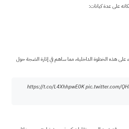
لون والمستثمرون على منصات التواصل الاجتماعي هذا النشاط بسرعة. وسلّط منشورٌ بارزٌ لـ @StockTrader40 الضوء على هذه الخطوة الداخلية، مما ساهم في إثارة الضجة حول
https://t.co/L4XhhpwE0K
pic.twitter.com/