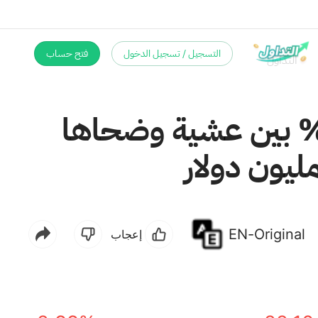
التسجيل / تسجيل الدخول
فتح حساب
فعت أسهم شركة Biodesix بنسبة تزيد عن 51% بين عشية وضحاها
EN-Original
إعجاب