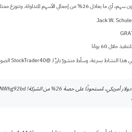
كما لاحظ المتداو
QHNWhg92bd