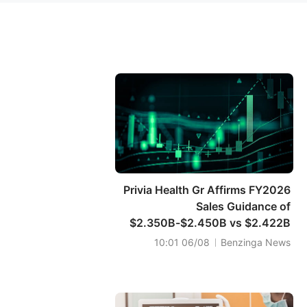
Privia Health Gr Affirms FY2026
Sales Guidance of
$2.350B-$2.450B vs $2.422B
Est
06/08 10:01
Benzinga News