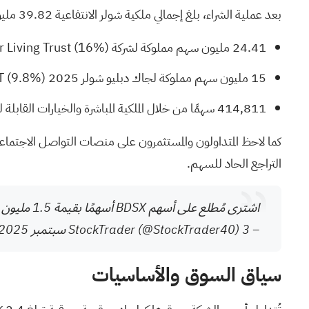
بعد عملية الشراء، بلغ إجمالي ملكية شولر الانتفاعية 39.82 مليون سهم، أي ما يعادل 26% من إجمالي الأسهم المتداولة. وتتوزع ممتلكاته على عدة كيانات:
24.41 مليون سهم مملوكة لشركة Jack W. Schuler Living Trust (16%)
15 مليون سهم مملوكة لجاك دبليو شولر 2025 GRAT (9.8%)
414,811 سهمًا من خلال الملكية المباشرة والخيارات القابلة للتنفيذ خلال 60 يومًا
التراجع الحاد للسهم.
اشترى مُطلع على
أسهم BDSX
أسهمًا بقيمة 1.5 مليون دولار أمريكي، مُستحوذًا على حصة 26% من الشركة!
– StockTrader (@StockTrader40)
3 سبتمبر 2025
سياق السوق والأساسيات