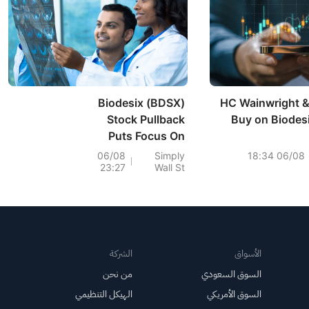
Biodesix (BDSX)
HC Wainwright &
Stock Pullback
Buy on Biodesi
Puts Focus On
Losses Despite
06/08
Simply
06/08 18:34
23:27
Wall St
Stronger Margins
الأسواق
الشركة
السوق السعودي
من نحن
السوق الأمريكي
الهيكل التنظيمي