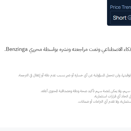
اء الاصطناعي وتمت مراجعته ونشره بواسطة محرري Benzinga.
ارية، ولا تقدم أي التزامات أو ضمانات.