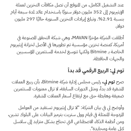
عند التشغيل الكامل، من المتوقع أن تصل مكافآت التخزين لعملة
الإيثيريوم إلى 352 مليون دولار سنويًا باستخدام عائد لمدة سبعة أيام
بنسبة 2.91%. وتبلغ إيرادات التخزين السنوية حاليًا 297 مليون
دولار.
أطلقت الشركة مؤخرًا MAVAN، وهي شبكة التحقق المصنوعة في
أمريكا، كمنصة تخزين مؤسسية تم تطويرها في الأصل لخزانة إيثيريوم
الخاصة بـ Bitmine ولكنها تتوسع لخدمة المستثمرين المؤسسيين
والجهات الحافظة.
توم لي: الربيع الرقمي قد بدأ
صرح
توم لي،
رئيس مجلس إدارة شركة Bitmine، بأن ربيع العملات
المشفرة قد بدأ، ومثل الدورات السابقة، لا تزال معنويات المستثمرين
ضعيفة وهابطة حتى مع ارتفاع أسعار العملات المشفرة.
وأوضح لي في بيان الشركة: "لا تزال إيثيريوم تستفيد من العوامل
المزدوجة المتمثلة في قيام وول ستريت بترميز البيانات على البلوك تشين،
ومن أنظمة الذكاء الاصطناعي التي تحتاج بشكل متزايد إلى سلاسل
كتل عامة ومحايدة".