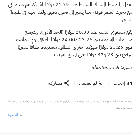
يعمل المتوسط المتحرك البسيط عند 21.79 دولارًا الآن كدعم ديناميكي
مع تحرك السعر فوقه، مما يشير إلى تحول دقيق ولكنه مهم في طبيعة
السعر.
يقع مستوى الدعم عند 20.33 دولارًا (الحد الأدنى). وتتجمع
مستويات المقاومة بين 23.26 و24.00 دولارًا. إغلاق يومي واضح
فوق 23.26 دولارًا سيؤكد اختراق النطاق، مستهدفًا نطاقًا سعريًا
يتراوح بين 28 و32 دولارًا على المدى القريب.
صورة: Shutterstock
إعجاب
لم يعجبنى
مشاركة
ترجمة هذه الصفحة آلية. تحاول منصة سهم تحسين الترجمة ولكن لا تضمن دقتها وموثوقيتها، ولن تتحمل المسؤولية عن أي خسارة أو ضرر بسبب عدم دقة 
المزيد
يمثل المحتوى أعلاه المسؤولية الشخصية للمؤلف وآرائه فقط، ولا يمثل أي مسؤولية لمنصة سهم، ولا يمكن لمنصة سهم تأكيد صحة ودقة ومصداقية المحتوى 