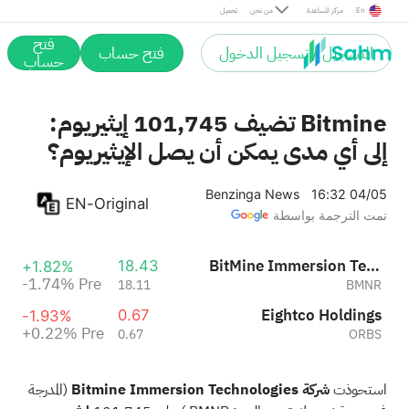
Pre
En
مركز المساعدة
من نحن
تحميل
فتح
التسجيل / تسجيل الدخول
فتح حساب
حساب
Bitmine تضيف 101,745 إيثيريوم:
إلى أي مدى يمكن أن يصل الإيثيريوم؟
Benzinga News
16:32 04/05
EN-Original
تمت الترجمة بواسطة
BitMine Immersion Technologies
18.43
+1.82%
-1.74%
Pre
18.11
BMNR
Eightco Holdings
0.67
-1.93%
+0.22%
Pre
0.67
ORBS
استحوذت
شركة Bitmine Immersion Technologies
(المدرجة