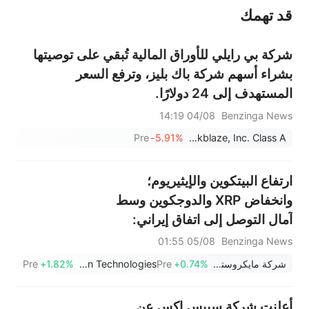
قد تهمك
عند الضرورة، يرجى استشارة مستشار استثمار محترف. لا تقدم منصة سهم أي مشورة استثمارية، ولا تقدم أي التزامات أو ضمانات.
شركة بي رايلي للأوراق المالية تُبقي على توصيتها
بشراء أسهم شركة باك بليز، وترفع السعر
المستهدف إلى 24 دولارًا.
04/08 14:19
Benzinga News
Pre
-5.91%
Backblaze, Inc. Class A
ارتفاع البيتكوين والإيثيريوم؛
وانخفاض XRP والدوجكوين وسط
آمال التوصل إلى اتفاق إيراني:
محلل يقول إن "معظم معاناة"
05/08 01:55
Benzinga News
السوق الهابطة للبيتكوين قد بدأت
شركة مايكروستراتيجي
+0.74%
Pre
BitMine Immersion Technologies
+1.82%
Pre
بالفعل
أعلنت شركة سبيس إكس عن