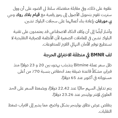
علاوة على ذلك، وفي مقابلة منفصلة، سلط لي
الضوء على
أن وول
ستريت تقوم بتحويل الأصول إلى رموز رقمية مع
قيام بلاك روك
وجي
بي مورغان
بإعادة بناء أعمالهما على سجلات البلوك تشين.
وأشار أيضًا إلى أن وكلاء الذكاء الاصطناعي قد يعتمدون على تقنية
البلوك تشين في المعاملات الصغيرة لأن الأنظمة المصرفية التقليدية لا
تستطيع توفير الأمان النهائي اللازم للمدفوعات.
لف BMNR في منطقة الاختراق الحرجة
ظل سعر عملة Bitmine يتذبذب بهدوء بين 20 و 23 دولارًا منذ
فبراير، مشكلاً قاعدة ضيقة بعد انخفاض بنسبة 70٪ من أعلى
مستوياته في أكتوبر عند 65 دولارًا.
يتم تداول السهم حاليًا عند 22.42 دولارًا، ويضغط السعر على الحد
العلوي لمؤشر بولينجر عند 23.26 دولارًا.
يتقلص عرض نطاق بولينجر بشكل واضح، مما يشير إلى اقتراب ضغط
التقلبات.