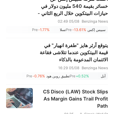
خسائر بقيمة 540 مليون دولار في
حيازات البيتكوين خلال الربع الثاني -
ولم تقم شركة الصواريخ التي يقودها
05/08 02:49
Benzinga News
إيلون ماسك ببيع أي منها
سبيس إكس
-13.61%
Pre
تسلا
-1.77%
Pre
يتوقع آرثر هايز "طفرة انهيار" في
قيمة البيتكوين عندما تتلاشى فقاعة
الائتمان المدعومة بالذكاء
الاصطناعي
05/08 16:29
Benzinga News
آبل
+0.52%
Pre
تطبيق روبن هود
-0.76%
Pre
CS Disco (LAW) Stock Slips
As Margin Gains Trail Profit
Path