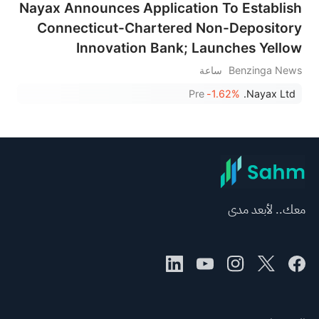
Nayax Announces Application To Establish
Connecticut-Chartered Non-Depository
Innovation Bank; Launches Yellow
Account Deposit Service With Adyen As
Benzinga News
ساعة
Sponsoring Bank
Pre
-1.62%
Nayax Ltd.
معك.. لأبعد مدى