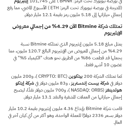
في بورصة نيويورك تحت الرمز:
BMNR
) على 101,745
إيثيريوم
(المدرجة في بورصة نيويورك تحت الرمز:
ETH
) الأسبوع الماضي، مما رفع
إجمالي حيازاتها إلى 5.18 مليون رمز بقيمة 12.1 مليار دولار.
تمتلك شركة Bitmine الآن 4.29% من إجمالي معروض
الإيثيريوم
يمثل
مبلغ 5.18 مليون إيثيريوم الذي تمتلكه Bitmine نسبة
4.29% من إجمالي المعروض من الإيثيريوم البالغ 120.7 مليون، مما
يجعلها قد قطعت 86% من الطريق نحو هدف "الكيمياء 5%" في
غضون 10 أشهر فقط.
كما تمتلك الشركة 200
بيتكوين
(CRYPTO:
BTC
)، و200 مليون
دولار في
شركة بيست إندستريز
، و83 مليون دولار في
شركة إيتكو
هولدينغز
(NASDAQ:
ORBS
)، و700 مليون دولار نقدًا، ليصبح
إجمالي حيازاتها من العملات المشفرة والنقد 13.1 مليار دولار.
قامت شركة Bitmine بإيداع 4.36 مليون إيثيريوم بقيمة 10.2 مليار
دولار بسعر 2336 دولارًا للعملة الواحدة، وهو أكثر من أي كيان آخر في
العالم.