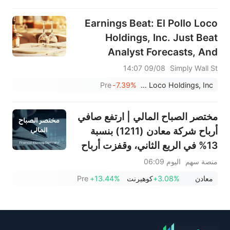
Earnings Beat: El Pollo Loco
Holdings, Inc. Just Beat
Analyst Forecasts, And
Analysts Have Been Updating
09/08 14:07
Simply Wall St
Their Models
Pre
-7.39%
El Pollo Loco Holdings, Inc.
مختصر الصباح المالي | ارتفع صافي
أرباح شركة معادن (1211) بنسبة
13% في الربع الثاني، وقفزت أرباح
شركة باتك (4110) بنسبة 293%؛
منصة سهم
اليوم 06:09
ووقعت شركة طيران ناس (4264)
معادن
+3.08%
كوهيرنت
+13.44%
Pre
اتفاقية سفر مع الحكومة السعودية؛
ويستهدف الرئيس التنفيذي لشركة
سبيس إكس، إيلون ماسك هدفاً