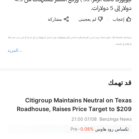
دولار إلى 5 دولارات.
إعجاب
لم يعجبنى
مشاركة
ترجمة هذه الصفحة آلية. تحاول منصة سهم تحسين الترجمة ولكن لا تضمن دقتها وموثوقيتها، ولن تتحمل المسؤولية عن أي خسارة أو ضرر بسبب عدم دقة 
المزيد
يمثل المحتوى أعلاه المسؤولية الشخصية للمؤلف وآرائه فقط، ولا يمثل أي مسؤولية لمنصة سهم، ولا يمكن لمنصة سهم تأكيد صحة ودقة ومصداقية المحتوى 
قد تهمك
عند الضرورة، يرجى استشارة مستشار استثمار محترف. لا تقدم منصة سهم أي مشورة استثمارية، ولا تقدم أي التزامات أو ضمانات.
Citigroup Maintains Neutral on Texas
Roadhouse, Raises Price Target to $209
07/08 21:00
Benzinga News
تكساس رود هاوس
-0.08%
Pre