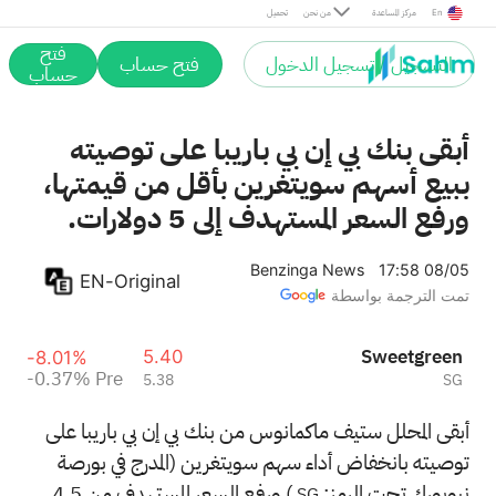
Pre
En
مركز المساعدة
من نحن
تحميل
فتح
التسجيل / تسجيل الدخول
فتح حساب
حساب
أبقى بنك بي إن بي باريبا على توصيته
ببيع أسهم سويتغرين بأقل من قيمتها،
ورفع السعر المستهدف إلى 5 دولارات.
Benzinga News
17:58 08/05
EN-Original
تمت الترجمة بواسطة
Sweetgreen
5.40
-8.01%
-0.37%
Pre
5.38
SG
أبقى المحلل ستيف ماكمانوس من بنك بي إن بي باريبا على
توصيته بانخفاض أداء سهم سويتغرين (المدرج في بورصة
نيويورك تحت الرمز:
) ورفع السعر المستهدف من 4.5
SG