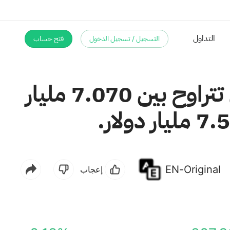
التسجيل / تسجيل الدخول
فتح حساب
التداول
تتوقع شركة بوكينج هولدينجز مبيعات في الربع الثاني تتراوح بين 7.070 مليار
EN-Original
إعجاب