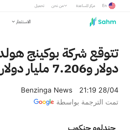
En
مركز المساعدة
من نحن
تحميل
الاستثمار
دولار و7.206 مليار دولار، مقارنةً بتوقعات بلغت 7.566 مليار دولار.
Benzinga News
21:19 28/04
تمت الترجمة بواسطة
بوكنج هولدنج