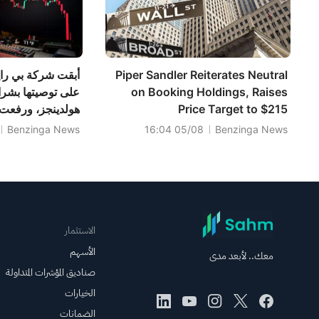
Piper Sandler Reiterates Neutral
أبقت شركة بي رايل
on Booking Holdings, Raises
على توصيتها بشرا
Price Target to $215
هولدينجز، ورفعت
إلى 274 دولارًا.
Benzinga News
05/08 16:04
Benzinga News
الاستثمار
الأسهم
معك.. لأبعد مدى
صناديق المؤشرات المتداولة
الخيارات
الضمانات