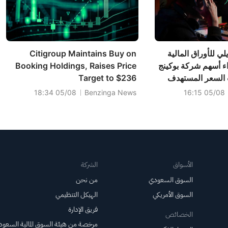
ي للأوراق المالية
Citigroup Maintains Buy on
ء أسهم شركة بوكينج
Booking Holdings, Raises Price
 السعر المستهدف
Target to $236
05/08 18:34
Benzinga News
05/08 16:15
الأسواق
الشركة
السوق السعودي
من نحن
السوق الأمريكي
الهيكل التنظيمي
فريق الإدارة
الخصائص
مرخصة من هيئة السوق المالية السعود