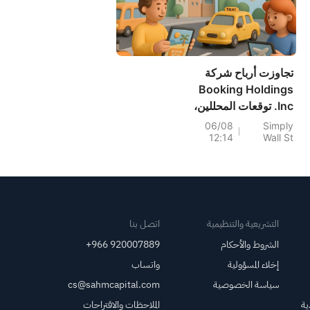
تجاوزت أرباح شركة
Booking Holdings
Inc. توقعات المحللين،
وقد قام المحللون
06/08
Simply
12:14
Wall St
بتحديث نماذجهم.
التشريعية والتنظيمية
اتصل بنا
الشروط والأحكام
+966 920007889
إخلاء المسؤولية
واتساب
سياسة الخصوصية
cs@sahmcapital.com
ية
الملاحظات والاقتراحات