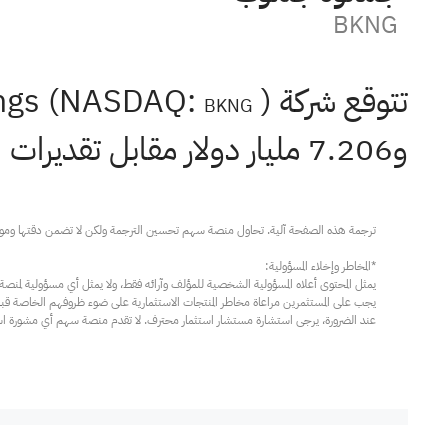
BKNG
تتوقع شركة Booking Holdings (NASDAQ:
BKNG
و7.206 مليار دولار مقابل تقديرات المحللين البالغة 7.566 مليار دولار.
عند الضرورة، يرجى استشارة مستشار استثمار محترف. لا تقدم منصة سهم أي مشورة استثم