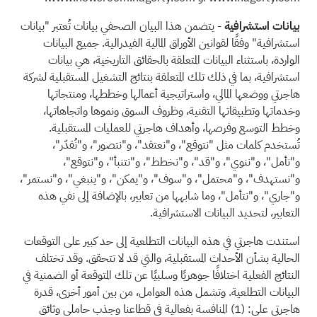
بيانات استشرافية
- يتضمن هذا البيان الصحفي بيانات تُعتبر "بيانات
استشرافية" وفقًا لقوانين الأوراق المالية الفيدرالية. جميع البيانات
الواردة، باستثناء البيانات المتعلقة بالحقائق التاريخية، هي بيانات
استشرافية، بما في ذلك تلك المتعلقة بنتائج التشغيل المستقبلية لشركة
هاجرتي ووضعها المالي، واستراتيجية أعمالها وخططها، ومنتجاتها
وخدماتها وتطبيقاتها التقنية، وظروف السوق ونموها واتجاهاتها،
وخطط التوسع وفرصها، وأهداف هاجرتي للعمليات المستقبلية.
تُستخدم كلمات مثل "نتوقع"، و"نعتقد"، و"نتصور"، و"نُقدّر"،
و"نأمل"، و"ننوي"، و"قد"، و"نخطط"، و"نتنبأ"، و"نتوقع"،
و"نستهدف"، و"محتمل"، و"سوف"، و"يمكن"، و"ينبغي"، و"نستمر"،
و"جاري"، و"نتأمل"، وما شابهها من تعابير، بالإضافة إلى نفي هذه
التعابير، لتحديد البيانات الاستشرافية.
استندت هاجرتي في هذه البيانات التطلعية إلى حد كبير على التوقعات
الحالية بشأن الأحداث المستقبلية، والتي قد لا تتحقق. وقد تختلف
النتائج الفعلية اختلافًا جوهريًا وسلبيًا عن تلك المتوقعة أو الضمنية في
البيانات التطلعية. وتشمل هذه العوامل، من بين أمور أخرى، قدرة
هاجرتي على:
(1)
المنافسة بفعالية في قطاعنا وجذب حاملي وثائق