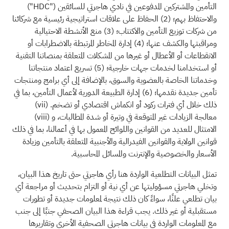
التأمين والمشتركين المدفوعين في نادي هاجرتي للسائقين ("HDC")
والاحتفاظ بهم؛
(2)
الحفاظ على علاقات استراتيجية رئيسية مع شركائنا
من شركات توزيع التأمين والاكتتاب؛
(3)
منع الأنشطة الاحتيالية
ومراقبتها والكشف عنها؛
(4)
إدارة المخاطر المرتبطة بالاضطرابات أو
الانقطاعات أو الأعطال أو غيرها من المشكلات المتعلقة بمنصاتنا التقنية
أو استخدامنا لخدمات جهات خارجية؛
(5)
تسريع اعتماد منتجاتنا
وخدماتنا الخاصة بالعضوية والسوق، بالإضافة إلى أي برامج ومنتجات
تأمين جديدة نقدمها؛
(6)
إدارة الطبيعة الدورية لأعمال التأمين، بما في
ذلك خلال أي فترات ركود أو انكماش اقتصادي أو تضخم.
(vii)
معالجة الزيادات غير المتوقعة في وتيرة أو شدة المطالبات، و
(viii)
الامتثال للعديد من القوانين واللوائح المعمول بها في أعمالنا، بما في ذلك
قوانين الولاية والقوانين الفيدرالية والأجنبية المتعلقة بالتأمين وزيادة
الأسعار والخصوصية والإنترنت والمسائل المحاسبية.
تمثل البيانات التطلعية الواردة هنا رأي هاجرتي حتى تاريخ هذا البيان،
وتخلي هاجرتي مسؤوليتها عن أي نية أو التزام بتحديث أو مراجعة أي
بيان تطلعي علنًا، سواءً كان ذلك نتيجة لمعلومات جديدة أو تطورات
مستقبلية أو غير ذلك. يجب قراءة هذا البيان الصحفي جنبًا إلى جنب
مع المعلومات الواردة في بيانات هاجرتي الصحفية الأخرى وتقاريرها