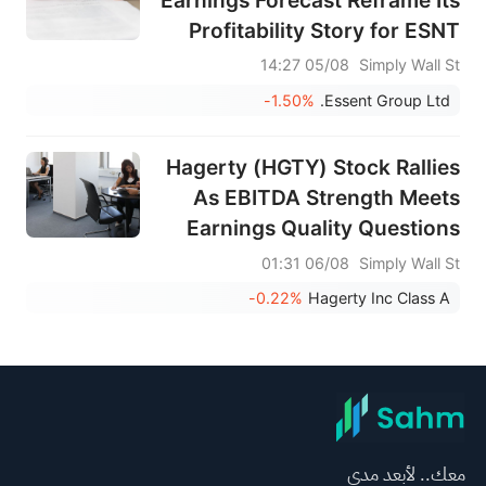
Profitability Story for ESNT
Investors?
05/08 14:27
Simply Wall St
-1.50%
Essent Group Ltd.
Hagerty (HGTY) Stock Rallies
As EBITDA Strength Meets
Earnings Quality Questions
06/08 01:31
Simply Wall St
-0.22%
Hagerty Inc Class A
معك.. لأبعد مدى