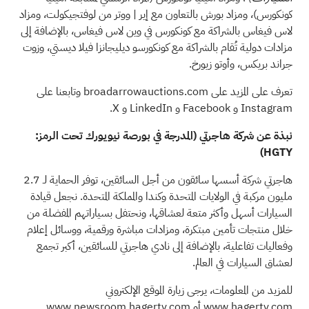
كونكورس)، ومزاد بورش بالتعاون مع إير | ووتر من لوفتجيكولت، ومزاد
لاس فيغاس بالشراكة مع كونكورس في وين لاس فيغاس، بالإضافة إلى
مزادات دولية تُقام بالشراكة مع كونكورسو ديليجانزا فيلا ديستي، وزوت
جراند بريكس، وأوتو زيورخ.
تعرف على المزيد على broadarrowauctions.com وتابعنا على
Instagram
و
Facebook
و
LinkedIn
و
X.
نبذة عن شركة هاجرتي (المدرجة في بورصة نيويورك تحت الرمز:
HGTY)
هاجرتي شركة أسسها سائقون من أجل السائقين، توفر الحماية لـ 2.7
مليون مركبة في الولايات المتحدة وكندا والمملكة المتحدة. نجعل قيادة
السيارات أسهل وأكثر متعة لعشاقها، ونحتفل بسياراتهم المفضلة من
خلال منتجات تأمين مبتكرة، ومزادات مباشرة ورقمية، ووسائل إعلام
وفعاليات تفاعلية، بالإضافة إلى نادي هاجرتي للسائقين، أكبر تجمع
لعشاق السيارات في العالم.
للمزيد من المعلومات، يرجى زيارة الموقع الإلكتروني
www.hagerty.com أو www.newsroom.hagerty.com.