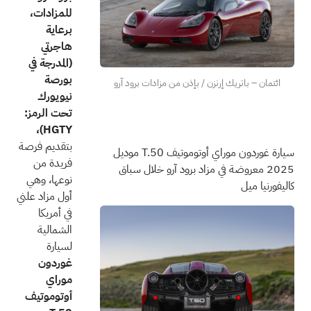
للمزادات،
برعاية
هاجرتي
(المدرجة في
بورصة
ائتمان – باتريك إرنزن / بإذن من مزادات برود آرو
نيويورك
تحت الرمز:
HGTY)،
بتقديم فرصة
سيارة غوردون موراي أوتوموتيف T.50 موديل
فريدة من
2025 معروضة في مزاد برود آرو خلال سباق
نوعها، وهي
كاليفورنيا ميل
أول مزاد علني
في أمريكا
الشمالية
لسيارة
غوردون
موراي
أوتوموتيف