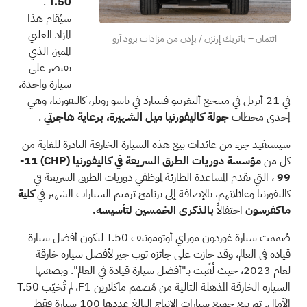
.
T.50
سيُقام هذا
المزاد العلني
ائتمان – باتريك إرنزن / بإذن من مزادات برود آرو
المميز، الذي
يقتصر على
سيارة واحدة،
في 21 أبريل في منتجع أليغريتو فينيارد في باسو روبلز، كاليفورنيا، وهي
إحدى محطات
جولة كاليفورنيا ميل الشهيرة، برعاية هاجرتي
.
سيستفيد جزء من عائدات بيع هذه السيارة الخارقة النادرة للغاية من
كل من
مؤسسة دوريات الطرق السريعة في كاليفورنيا
(CHP)
11-
99
، التي تقدم المساعدة الطارئة لموظفي دوريات الطرق السريعة في
كاليفورنيا وعائلاتهم، بالإضافة إلى برنامج ترميم السيارات الشهير في
كلية
ماكفرسون
احتفالاً
بالذكرى الخمسين لتأسيسه.
صُممت سيارة غوردون موراي أوتوموتيف T.50 لتكون أفضل سيارة
قيادة في العالم، وقد حازت على جائزة توب جير لأفضل سيارة خارقة
لعام 2023، حيث لُقّبت بـ"أفضل سيارة قيادة في العالم". وبصفتها
السيارة الخارقة المذهلة التالية من مُصمم ماكلارين F1، لم تُخيّب T.50
الآمال. تم بيع جميع سيارات الإنتاج البالغ عددها 100 سيارة فقط