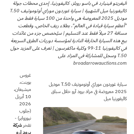
أليغريتو فينيارد في باسو روبلز، كاليفورنيا، إحدى محطات جولة
كاليفورنيا ميل الشهيرة | سيارة غوردون موراي أوتوموتيف T.50
موديل 2025 المعروضة هي واحدة من 100 سيارة فقط من
"أعظم سيارة قيادة في العالم"، بطلاء ريف الخاص، وقطعت
مسافة 27 ميلاً فقط عند التسليم | سيُخصص جزء من عائدات
بيع هذه السيارة الخارقة النادرة لمؤسسة دوريات الطرق السريعة
في كاليفورنيا 11-99 وكلية ماكفرسون | تعرف على المزيد حول
T.50 وسجل للمشاركة في المزاد على
broadarrowauctions.com
غروس
بوينت،
سيارة غوردون موراي أوتوموتيف T.50 موديل
ميشيغان،
2025 معروضة في مزاد برود آرو خلال سباق
10 أبريل
كاليفورنيا ميل
2026
(جلوب
نيوزواير)
-
تفخر
شركة
برود آرو