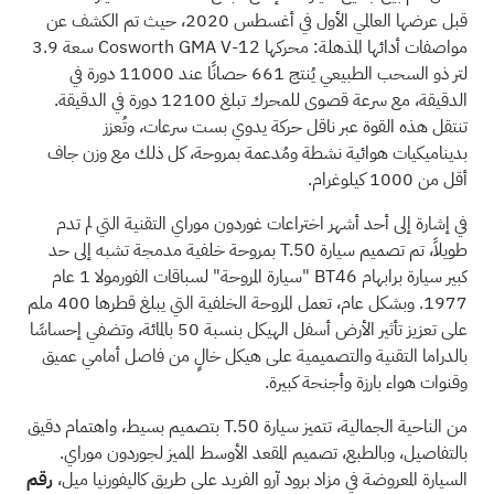
قبل عرضها العالمي الأول في أغسطس 2020، حيث تم الكشف عن
مواصفات أدائها المذهلة: محركها Cosworth GMA V-12 سعة 3.9
لتر ذو السحب الطبيعي يُنتج 661 حصانًا عند 11000 دورة في
الدقيقة، مع سرعة قصوى للمحرك تبلغ 12100 دورة في الدقيقة.
تنتقل هذه القوة عبر ناقل حركة يدوي بست سرعات، وتُعزز
بديناميكيات هوائية نشطة ومُدعمة بمروحة، كل ذلك مع وزن جاف
أقل من 1000 كيلوغرام.
في إشارة إلى أحد أشهر اختراعات غوردون موراي التقنية التي لم تدم
طويلاً، تم تصميم سيارة T.50 بمروحة خلفية مدمجة تشبه إلى حد
كبير سيارة برابهام BT46 "سيارة المروحة" لسباقات الفورمولا 1 عام
1977. وبشكل عام، تعمل المروحة الخلفية التي يبلغ قطرها 400 ملم
على تعزيز تأثير الأرض أسفل الهيكل بنسبة 50 بالمائة، وتضفي إحساسًا
بالدراما التقنية والتصميمية على هيكل خالٍ من فاصل أمامي عميق
وقنوات هواء بارزة وأجنحة كبيرة.
من الناحية الجمالية، تتميز سيارة T.50 بتصميم بسيط، واهتمام دقيق
بالتفاصيل، وبالطبع، تصميم المقعد الأوسط المميز لجوردون موراي.
السيارة المعروضة في مزاد برود آرو الفريد على طريق كاليفورنيا ميل،
رقم