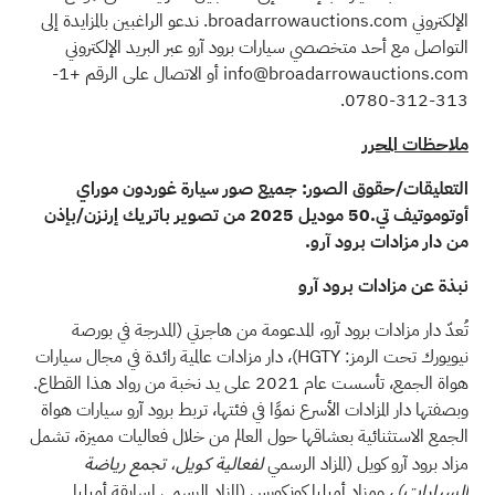
الإلكتروني broadarrowauctions.com. ندعو الراغبين بالمزايدة إلى
التواصل مع أحد متخصصي سيارات برود آرو عبر البريد الإلكتروني
info@broadarrowauctions.com
أو الاتصال على الرقم +1-
313-312-0780.
ملاحظات المحرر
التعليقات/حقوق الصور: جميع صور سيارة غوردون موراي
أوتوموتيف تي.50 موديل 2025 من تصوير باتريك إرنزن/بإذن
من دار مزادات برود آرو.
نبذة عن مزادات برود آرو
تُعدّ دار مزادات برود آرو، المدعومة من هاجرتي (المدرجة في بورصة
نيويورك تحت الرمز: HGTY)، دار مزادات عالمية رائدة في مجال سيارات
هواة الجمع، تأسست عام 2021 على يد نخبة من رواد هذا القطاع.
وبصفتها دار المزادات الأسرع نموًا في فئتها، تربط برود آرو سيارات هواة
الجمع الاستثنائية بعشاقها حول العالم من خلال فعاليات مميزة، تشمل
مزاد برود آرو كويل (المزاد الرسمي
لفعالية كويل، تجمع رياضة
، ومزاد أميليا كونكورس (المزاد الرسمي لمسابقة أميليا
السيارات)