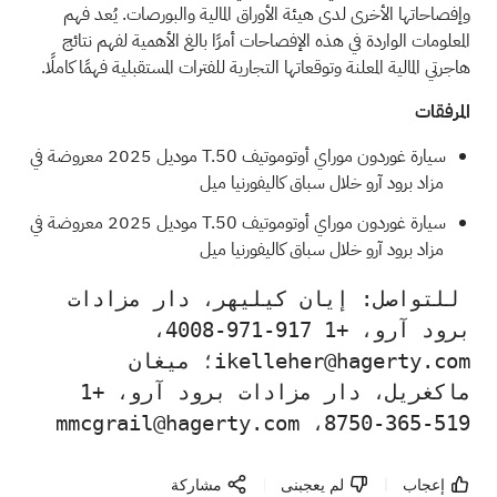
وإفصاحاتها الأخرى لدى هيئة الأوراق المالية والبورصات. يُعد فهم
المعلومات الواردة في هذه الإفصاحات أمرًا بالغ الأهمية لفهم نتائج
هاجرتي المالية المعلنة وتوقعاتها التجارية للفترات المستقبلية فهمًا كاملًا.
المرفقات
سيارة غوردون موراي أوتوموتيف T.50 موديل 2025 معروضة في
مزاد برود آرو خلال سباق كاليفورنيا ميل
سيارة غوردون موراي أوتوموتيف T.50 موديل 2025 معروضة في
مزاد برود آرو خلال سباق كاليفورنيا ميل
 للتواصل: إيان كيليهر، دار مزادات 
برود آرو، +1 917-971-4008، 
ikelleher@hagerty.com؛ ميغان 
ماكغريل، دار مزادات برود آرو، +1 
519-365-8750، mmcgrail@hagerty.com
إعجاب
لم يعجبنى
مشاركة