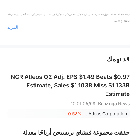
ترجمة هذه الصفحة آلية. تحاول منصة سهم تحسين الترجمة ولكن لا تضمن دقتها وموثوقيتها، ولن تتحمل المسؤولية عن أي خسارة أو ضرر بسبب عدم دقة 
المزيد
يمثل المحتوى أعلاه المسؤولية الشخصية للمؤلف وآرائه فقط، ولا يمثل أي مسؤولية لمنصة سهم، ولا يمكن لمنصة سهم تأكيد صحة ودقة ومصداقية المحتوى 
قد تهمك
عند الضرورة، يرجى استشارة مستشار استثمار محترف. لا تقدم منصة سهم أي مشورة استثمارية، ولا تقدم أي التزامات أو ضمانات.
NCR Atleos Q2 Adj. EPS $1.49 Beats $0.97
Estimate, Sales $1.103B Miss $1.133B
Estimate
05/08 10:01
Benzinga News
-0.58%
NCR Atleos Corporation
حققت مجموعة فيشاي بريسيجن أرباحًا معدلة