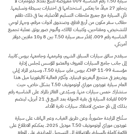
سيارة T.50 رقم الشاسيه 009 معروضة للبيع بعداد كيلومترات لا
يتجاوز 27 ميلاً، ما يعكس استخدامها في اختبارات بسيطة وتسليمها.
تأتي السيارة مع جميع ملحقات التسليم الأصلية، بما في ذلك طقم
حقائب سفر مكون من أربع قطع، وصندوق أدوات مرقم، وجهاز لوحي
للتشخيص، ومفتاحين، وكتيبات المالك، وألبوم صور يوثق عملية تجميع
الشاسيه رقم 009. يُقدّر سعر سيارة T.50 بين 8 و10 ملايين دولار
أمريكي.
سيقدم سائق سيارات السباق الشهير، ومُرممها، وجامعها، بروس كانيبا،
إلى جانب جامع السيارات المعروف والعضو المؤسس لمجلس إدارة
مؤسسة CHP 11-99، بروس ماير، سيارة T.50، وسيدير المزاد إيلي
رودريغيز في منتجع أليغريتو فينيارد. وتُكرّم فعالية كاليفورنيا ميل هذا
العام سيارة غوردون موراي أوتوموتيف T.50 بشكل خاص، حيث
ستشارك خمس سيارات منها. وسيُدعى الفائز بالمزاد على الشاسيه رقم
009 لقيادة السيارة في بقية الجولة بعد البيع في 21 أبريل، لينضم
بذلك إلى نادٍ حصري لامتلاك سيارات نادرة الأداء.
ستُتاح المزايدة حضورياً، وعن طريق الغياب، وعبر الهاتف على سيارة
غوردون موراي أوتوموتيف T.50 موديل 2025. يمكنكم الاطلاع على
قائمة كاملة بالسيارة، بالإضافة إلى التسجيل للمزايدة، على الموقع