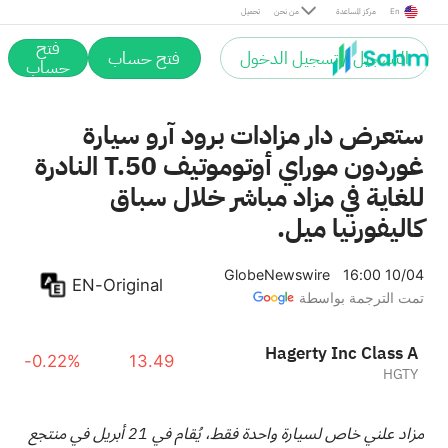
En
مركز المساعدة
من نحن
تحميل
فتح
التسجيل / تسجيل الدخول
فتح حساب
حساب
ستعرض دار مزادات برود آرو سيارة
غوردون موراي أوتوموتيف T.50 النادرة
للغاية في مزاد مباشر خلال سباق
كاليفورنيا ميل.
GlobeNewswire
16:00 10/04
EN-Original
تمت الترجمة بواسطة
Hagerty Inc Class A
-0.22%
13.49
HGTY
مزاد علني خاص لسيارة واحدة فقط، يُقام في 21 أبريل في منتجع