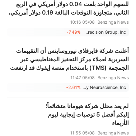
للسهم الواحد بلغت 0.04 دولار أمريكي في الربع
الثاني، متجاوزة التوقعات البالغة 0.19 دولار أمريكي،
بينما بلغت المبيعات 83.936 مليون دولار أمريكي،
05/08 10:16
Benzinga News
متجاوزة التوقعات البالغة 84.646 مليون دولار
-7.49%
Vishay Precision Group, Inc.
أمريكي.
أعلنت شركة فايرفلاي نيوروساينس أن التقييمات
السريرية لعملاء مركز التحفيز المغناطيسي عبر
الجمجمة (TMS) باستخدام منصة إيفوك قد ارتفعت
بنسبة 291% على أساس سنوي
05/08 11:47
Benzinga News
-2.61%
Firefly Neuroscience, Inc.
لم يعد محلل شركة هيومانا متشائماً؛
إليكم أفضل 5 توصيات إيجابية ليوم
الأربعاء
05/08 11:55
Benzinga News