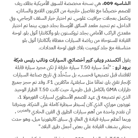
الشاسيه 009،
هي نسخة مخصصة للسوق الأمريكية بطلاء ريف
المصمم خصيصًا مع تفاصيل خارجية من الكربون اللامع والساتان،
وتكتمل بعجلات جرافيت غلوس. تم اختيار خيار السقف الزجاجي، وفي
الداخل، تم تنجيد مقعد السائق الأوسط بجلد ديون، بينما تم اختيار
مقعدي الراكب الأمامي بجلد ثروكستون بلو وألكانتارا أثول بلو. لوحة
القيادة المستوحاة من رياضة السيارات مغطاة بألكانتارا أثول بلو
متناسقة مع جلد كروميت بلاك فوق لوحة العدادات.
يقول
ألكسندر ويفر، كبير أخصائيي السيارات ونائب رئيس شركة
برود آرو
: "تُعدّ سيارة T.50 سيارة خارقة لم تكن مجرد سيارة قابلة
للاقتناء قبل تصنيعها فحسب، بل ستُخلّد في تاريخ صناعة السيارات
كإنجاز تقني بارز، تمامًا مثل سابقتها، ماكلارين F1. وقد تم حجز جميع
طرازات GMA بالكامل قبل طرحها، حيث كانت T.50 الطراز الوحيد
الذي تم تصنيعه في عهد المصمم الأسطوري لسيارات الفورمولا 1،
غوردون موراي، الذي كان يُسيطر سيطرة كاملة على الشركة. ويشرفنا
والعشرين
أن نقدم واحدة من أهم سيارات الطرق في القرن الحادي
،
وربما أعظم سيارة قيادة في العالم، في سباق كاليفورنيا ميل، وهو حدث
يحتفي بشغف القيادة على بعض أجمل طرق البلاد."