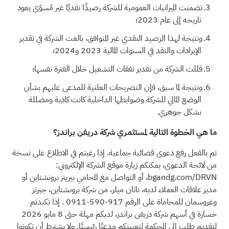
تضمنت الميزانيات العمومية للشركة رصيدًا نقديًا غير مُسوّى يعود
تاريخه إلى عام 2023؛
ونتيجة لهذا الرصيد النقدي غير المتوافق، بالغت الشركة في تقدير
الإيرادات والنقد في السنوات المالية 2023 و2024؛
قللت الشركة من تقدير نفقات التشغيل خلال الفترة نفسها؛
ونتيجة لما سبق، فإن التصريحات العلنية للمدعى عليهم بشأن
الوضع المالي للشركة وضوابطها الداخلية كانت كاذبة ومضللة
بشكل جوهري.
ما هي الخطوة التالية لمستثمري شركة دريفن براندز؟
تم بالفعل رفع دعوى قضائية جماعية. إذا رغبتم في الاطلاع على نسخة
من لائحة الدعوى، يمكنكم زيارة موقع الشركة الإلكتروني:
bgandg.com/DRVN،
أو التواصل مع المحامي بيريتز برونشتاين أو
مدير علاقات العملاء لديه، ناثان ميلر، من شركة برونشتاين، جيرتز
وغروسمان للمحاماة على
الرقم 917-590-0911
. إذا تكبدتم
خسارة في أسهم شركة دريفن براندز، لديكم مهلة حتى 8 مايو 2026
لتقديم طلب إلى المحكمة لتعيينكم مدعيًا رئيسيًا. ولا يشترط أن تكونوا