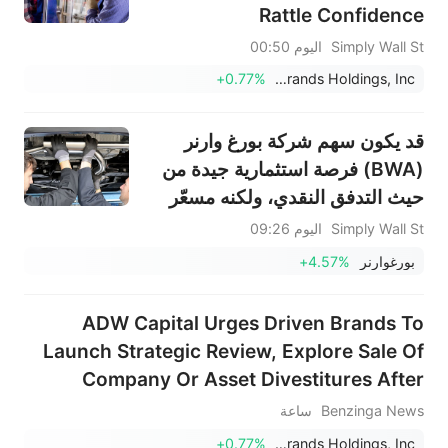
Rattle Confidence
Simply Wall St
اليوم 00:50
+0.77%
Driven Brands Holdings, Inc.
قد يكون سهم شركة بورغ وارنر
(BWA) فرصة استثمارية جيدة من
حيث التدفق النقدي، ولكنه مسعّر
بالكامل بناءً على الأرباح.
Simply Wall St
اليوم 09:26
بورغوارنر
+4.57%
ADW Capital Urges Driven Brands To
Launch Strategic Review, Explore Sale Of
Company Or Asset Divestitures After
Rejecting $18/Share Offer
Benzinga News
ساعة
+0.77%
Driven Brands Holdings, Inc.