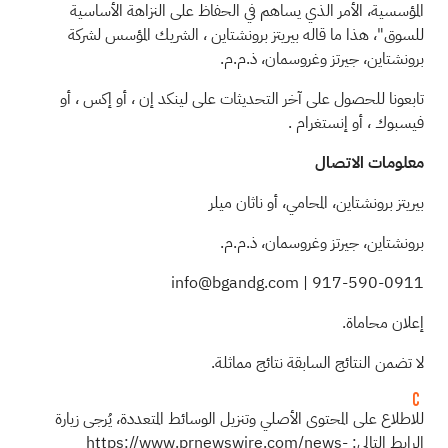
المؤسسية، الأمر الذي يساهم في الحفاظ على النزاهة الأساسية
للسوق"، هذا ما قاله
بيريتز برونشتاين
، الشريك المؤسس لشركة
برونشتاين، جيرتز وغروسمان، ذ.م.م.
تابعونا للحصول على آخر التحديثات على
لينكد إن
، أو
إكس
، أو
فيسبوك
، أو
إنستغرام
.
معلومات الاتصال
بيريتز برونشتاين، المحامي، أو ناثان ميلر
برونشتاين، جيرتز وغروسمان، ذ.م.م.
info@bgandg.com
|
917-590-0911
إعلان محاماة.
لا تضمن النتائج السابقة نتائج مماثلة.
للاطلاع على المحتوى الأصلي وتنزيل الوسائط المتعددة، يُرجى زيارة
الرابط التالي:
https://www.prnewswire.com/news-