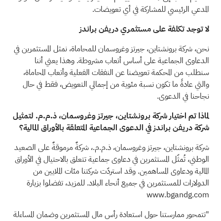
المدعي الرئيسي للمشاركة في أي تعويضات.
لا توجد تكلفة على مستثمري دريفن براندز
نحن، شركة برونشتاين، جيرتز وغروسمان للمحاماة، نمثل المستثمرين في
الدعاوى الجماعية على أساس أتعاب مشروطة. وهذا يعني أننا
سنطلب من المحكمة تعويضنا عن النفقات الفعلية وأتعاب المحاماة،
والتي عادةً ما تكون نسبة مئوية من إجمالي التعويض، فقط في حال
نجاحنا في الدعوى.
لماذا تم اختيار شركة برونشتاين، جيرتز وغروسمان، ذ.م.م. لتمثيل
شركة دريفن براندز في الدعوى الجماعية المتعلقة بالأوراق المالية؟
شركة برونشتاين، جيرتز وغروسمان، ذ.م.م.، شركةٌ مرموقةٌ على الصعيد
الوطني، تُمثّل المستثمرين في دعاوى جماعية تتعلق
بالاحتيال
في الأوراق
المالية ودعاوى المساهمين. وقد استردّت شركتنا مئات الملايين من
الدولارات للمستثمرين في جميع أنحاء البلاد. للمزيد، تفضلوا بزيارة
www.bgandg.com
"تتمحور ممارستنا حول استعادة رأس مال المستثمرين وضمان المساءلة