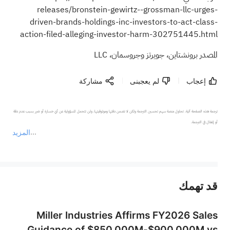
releases/bronstein-gewirtz--grossman-llc-urges-
driven-brands-holdings-inc-investors-to-act-class-
action-filed-alleging-investor-harm-302751445.html
المصدر برونشتاين، جويرتز وجروسمان، LLC
إعجاب
لم يعجبنى
مشاركة
ترجمة هذه الصفحة آلية. تحاول منصة سهم تحسين الترجمة ولكن لا تضمن دقتها وموثوقيتها، ولن تتحمل المسؤولية عن أي خسارة أو ضرر بسبب عدم دقة 
المزيد
يمثل المحتوى أعلاه المسؤولية الشخصية للمؤلف وآرائه فقط، ولا يمثل أي مسؤولية لمنصة سهم، ولا يمكن لمنصة سهم تأكيد صحة ودقة ومصداقية المحتوى 
قد تهمك
عند الضرورة، يرجى استشارة مستشار استثمار محترف. لا تقدم منصة سهم أي مشورة استثمارية، ولا تقدم أي التزامات أو ضمانات.
Miller Industries Affirms FY2026 Sales
Guidance of $850.000M-$900.000M vs