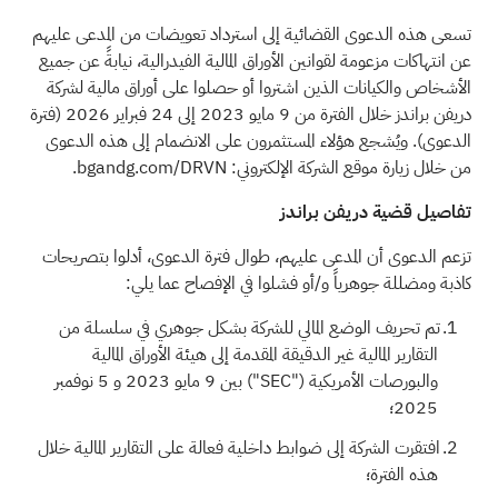
تسعى هذه الدعوى القضائية إلى استرداد تعويضات من المدعى عليهم
عن انتهاكات
مزعومة
لقوانين الأوراق المالية الفيدرالية، نيابةً عن جميع
الأشخاص والكيانات الذين اشتروا أو حصلوا على أوراق مالية لشركة
دريفن براندز خلال الفترة من 9 مايو 2023 إلى 24 فبراير 2026 (فترة
الدعوى). ويُشجع هؤلاء المستثمرون على الانضمام إلى هذه الدعوى
من خلال زيارة موقع الشركة الإلكتروني:
bgandg.com/DRVN.
تفاصيل قضية دريفن براندز
تزعم
الدعوى أن المدعى عليهم، طوال فترة الدعوى، أدلوا بتصريحات
كاذبة ومضللة جوهرياً و/أو فشلوا في الإفصاح عما يلي:
تم تحريف الوضع المالي للشركة بشكل جوهري في سلسلة من
التقارير المالية غير الدقيقة المقدمة إلى هيئة الأوراق المالية
والبورصات الأمريكية ("SEC") بين 9 مايو 2023 و 5 نوفمبر
2025؛
افتقرت الشركة إلى ضوابط داخلية فعالة على التقارير المالية خلال
هذه الفترة؛