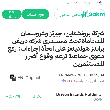
En
مركز المساعدة
من نحن
تحميل
فتح
التسجيل / تسجيل الدخول
فتح حساب
حساب
شركة برونشتاين، جيرتز وغروسمان
للمحاماة تحث مستثمري شركة دريفن
براندز هولدينغز على اتخاذ إجراءات: رفع
دعوى جماعية تزعم وقوع أضرار
للمستثمرين
PR Newswire
16:00 29/04
EN-Original
تمت الترجمة بواسطة
Driven Brands Holdings, Inc.
+0.77%
13.06
DRVN