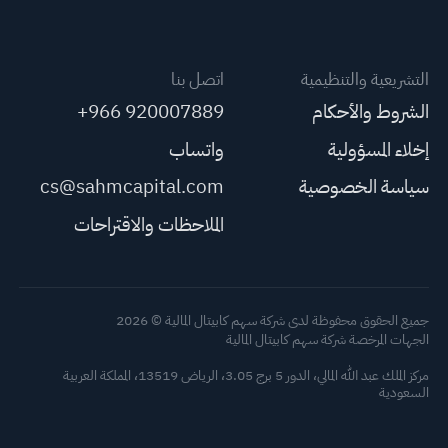
التشريعية والتنظيمية
اتصل بنا
الشروط والأحكام
+966 920007889
إخلاء المسؤولية
واتساب
سياسة الخصوصية
cs@sahmcapital.com
الملاحظات والاقتراحات
جميع الحقوق محفوظة لدى شركة سهم كابيتال المالية © 2026
الجهات المرخصة شركة سهم كابيتال المالية
مركز الملك عبد الله المالي، الدور 5 برج 3.05، الرياض 13519، المملكة العربية
السعودية