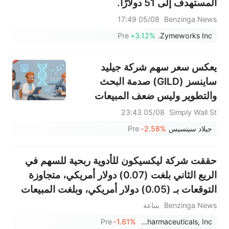
المستهدف إلى 51 دولارًا.
اختراق
05/08 17:49
Benzinga News
Pre
+3.12%
Zymeworks Inc.
يعكس سعر سهم شركة جيليد
ساينسز (GILD) صدمة البحث
والتطوير وليس ضعف المبيعات
05/08 23:43
Simply Wall St
جيلاد سينسيس
-2.58%
Pre
حققت شركة ليكسيكون للأدوية ربحية للسهم في
الربع الثاني بلغت (0.07) دولار أمريكي، متجاوزة
التوقعات بـ (0.05) دولار أمريكي، وبلغت المبيعات
692 ألف دولار أمريكي، متجاوزة التوقعات بـ 3.998
Benzinga News
ساعة
مليون دولار أمريكي.
Pre
-1.61%
Lexicon Pharmaceuticals, Inc.