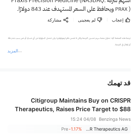
أسهم شركة Praxis Precision Medicine (NASDAQ:
) ويحافظ على السعر المستهدف عند 843 دولارًا.
PRAX
إعجاب
لم يعجبنى
مشاركة
ترجمة هذه الصفحة آلية. تحاول منصة سهم تحسين الترجمة ولكن لا تضمن دقتها وموثوقيتها، ولن تتحمل المسؤولية عن أي خسارة أو ضرر بسبب عدم دقة 
المزيد
يمثل المحتوى أعلاه المسؤولية الشخصية للمؤلف وآرائه فقط، ولا يمثل أي مسؤولية لمنصة سهم، ولا يمكن لمنصة سهم تأكيد صحة ودقة ومصداقية المحتوى 
قد تهمك
عند الضرورة، يرجى استشارة مستشار استثمار محترف. لا تقدم منصة سهم أي مشورة استثمارية، ولا تقدم أي التزامات أو ضمانات.
Citigroup Maintains Buy on CRISPR
Therapeutics, Raises Price Target to $88
04/08 15:24
Benzinga News
Pre
-1.17%
CRISPR Therapeutics AG