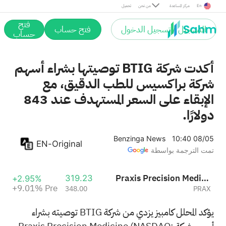
Pre
En
مركز المساعدة
من نحن
تحميل
فتح
التسجيل / تسجيل الدخول
فتح حساب
حساب
أكدت شركة BTIG توصيتها بشراء أسهم
شركة براكسيس للطب الدقيق، مع
الإبقاء على السعر المستهدف عند 843
دولارًا.
Benzinga News
10:40 08/05
EN-Original
تمت الترجمة بواسطة
Praxis Precision Medicines
319.23
+2.95%
+9.01%
Pre
348.00
PRAX
يؤكد المحلل كامبيز يزدي من شركة BTIG توصيته بشراء