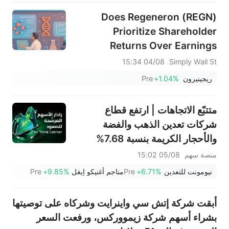
Does Regeneron (REGN)
Prioritize Shareholder
Returns Over Earnings
Quality As Profit Slips Amid
04/08 15:34
Simply Wall St
Rising Sales?
ريجينيرون
+1.04%
Pre
متتبّع الاتجاهات | ارتفع قطاع
شركات تعدين الذهب والفضة
والأحجار الكريمة بنسبة 7.68%
بقيادة سهم NEM (+7%)؛ فيما
منصة سهم
05/08 15:02
سجل سهما TVTX (+16.88%)
نيومونت للتعدين
+6.71%
Pre
مناجم أغنيكو إيغل
+9.85%
Pre
وYOU (+9.45%) اختراقات
صعودية؛ بينما جاء سهما FCX
أبقت شركة إتش سي واينرايت وشركاه على توصيتها
(+3.87%) وTPR (+2.8%) ضمن
بشراء أسهم شركة زيمووركس، ورفعت السعر
خمسة أسهم تختبر مستويات