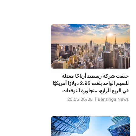
حققت شركة ريسميد أرباحًا معدلة
للسهم الواحد بلغت 2.95 دولارًا أمريكيًا
في الربع الرابع، متجاوزة التوقعات
البالغة 2.89 دولارًا أمريكيًا، وبلغت
06/08 20:05
Benzinga News
مبيعاتها 1.464 مليار دولار أمريكي،
متجاوزة التوقعات البالغة 1.459 مليار
دولار أمريكي.