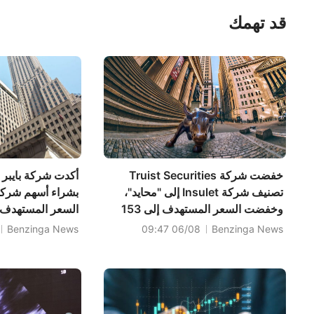
قد تهمك
خفضت شركة Truist Securities
أكدت شركة بايبر 
تصنيف شركة Insulet إلى "محايد"،
بشراء أسهم شرك
وخفضت السعر المستهدف إلى 153
السعر المستهدف إلى 6 دو
دولارًا.
Benzinga News
06/08 09:47
Benzinga News