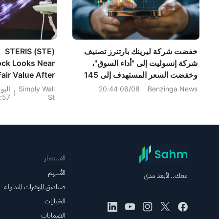
خفضت شركة ليرينك بارتنرز تصنيف
STERIS (STE)
شركة إنسوليت إلى "أداء السوق"،
ock Looks Near
وخفضت السعر المستهدف إلى 145
Fair Value After
دولارًا.
$600 Million
Benzinga News
06/08 20:44
Simply Wall
اليو
:57
St
Expansion
الاستثمار
الأسهم
معك.. لأبعد مدى
صناديق المؤشرات المتداولة
الخيارات
الضمانات