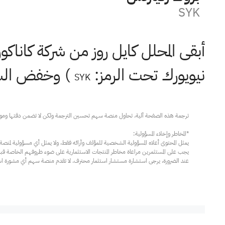
SYK
أبقى المحلل كايل روز من شركة كاناكو
نيويورك تحت الرمز:
) وخفض السعر المستهدف
SYK
عند الضرورة، يرجى استشارة مستشار استثمار محترف. لا تقدم منصة سهم أي مشورة استثم