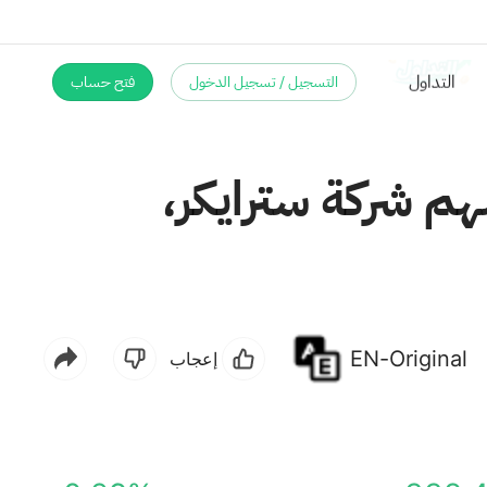
التسجيل / تسجيل الدخول
فتح حساب
هم شركة سترايكر،
EN-Original
إعجاب