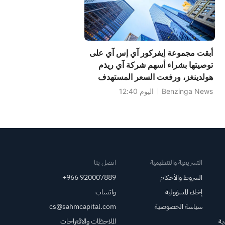
أبقت مجموعة إيفركور آي إس آي على
توصيتها بشراء أسهم شركة آي ريذم
هولدينغز، ورفعت السعر المستهدف
إلى 165 دولارًا.
Benzinga News
اليوم 12:40
التشريعية والتنظيمية
اتصل بنا
الشروط والأحكام
+966 920007889
إخلاء المسؤولية
واتساب
سياسة الخصوصية
cs@sahmcapital.com
ية
الملاحظات والاقتراحات