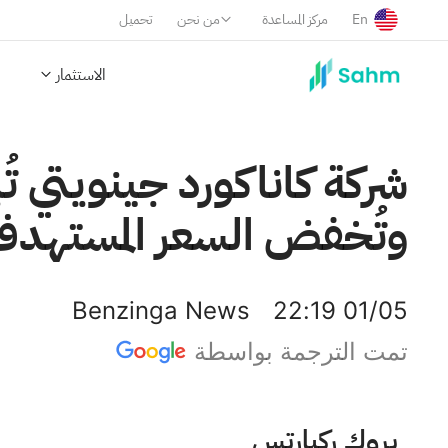
En
مركز المساعدة
من نحن
تحميل
الاستثمار
شركة كاناكورد جينويتي ت
وتُخفض السعر المستهدف إلى 400 
Benzinga News
22:19 01/05
تمت الترجمة بواسطة
سترايكر كورب