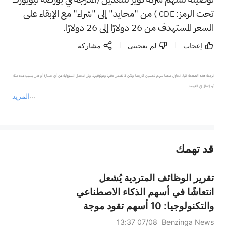
تحت الرمز:
) من "محايد" إلى "شراء" مع الإبقاء على
CDE
السعر المستهدف من 26 دولارًا إلى 26 دولارًا.
إعجاب
لم يعجبنى
مشاركة
ترجمة هذه الصفحة آلية. تحاول منصة سهم تحسين الترجمة ولكن لا تضمن دقتها وموثوقيتها، ولن تتحمل المسؤولية عن أي خسارة أو ضرر بسبب عدم دقة 
المزيد
يمثل المحتوى أعلاه المسؤولية الشخصية للمؤلف وآرائه فقط، ولا يمثل أي مسؤولية لمنصة سهم، ولا يمكن لمنصة سهم تأكيد صحة ودقة ومصداقية المحتوى 
قد تهمك
عند الضرورة، يرجى استشارة مستشار استثمار محترف. لا تقدم منصة سهم أي مشورة استثمارية، ولا تقدم أي التزامات أو ضمانات.
تقرير الوظائف المتردية يُشعل
انتعاشًا في أسهم الذكاء الاصطناعي
والتكنولوجيا: 10 أسهم تقود موجة
الصعود يوم الجمعة
07/08 13:37
Benzinga News