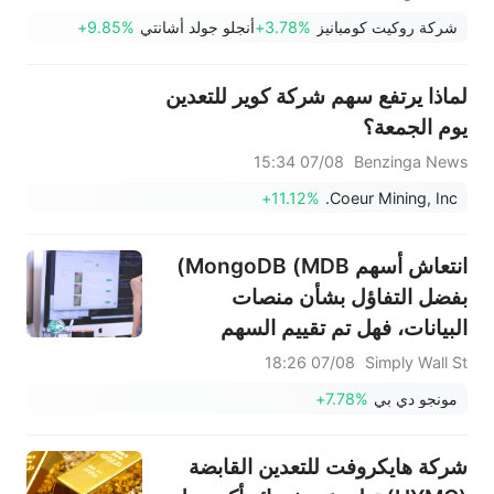
شركة روكيت كومبانيز
+3.78%
أنجلو جولد أشانتي
+9.85%
لماذا يرتفع سهم شركة كوير للتعدين
يوم الجمعة؟
07/08 15:34
Benzinga News
+11.12%
Coeur Mining, Inc.
انتعاش أسهم MongoDB (MDB)
بفضل التفاؤل بشأن منصات
البيانات، فهل تم تقييم السهم
بالكامل بالفعل؟
07/08 18:26
Simply Wall St
مونجو دي بي
+7.78%
شركة هايكروفت للتعدين القابضة