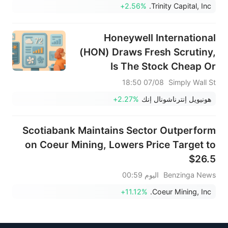
+2.56%
Trinity Capital, Inc.
Honeywell International
(HON) Draws Fresh Scrutiny,
Is The Stock Cheap Or
Pricey?
07/08 18:50
Simply Wall St
هونيويل إنترناشونال إنك
+2.27%
Scotiabank Maintains Sector Outperform
on Coeur Mining, Lowers Price Target to
$26.5
Benzinga News
اليوم 00:59
+11.12%
Coeur Mining, Inc.