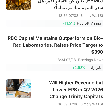
(HYMC) تعلن عن خسائر أكبر، هل
سعر السهم مناسب تماماً؟
07/08 18:26
Simply Wall St
+11.51%
Hycroft Mining
RBC Capital Maintains Outperform on Bio-
Rad Laboratories, Raises Price Target to
$390
07/08 18:34
Benzinga News
بايو-راد
+2.93%
Will Higher Revenue but
Lower EPS in Q2 2026
Change Trinity Capital's
(TRIN) Investment Narrative?
07/08 18:39
Simply Wall St