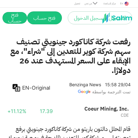
En
مركز المساعدة
من نحن
تحميل
فتح
التسجيل / تسجيل الدخول
فتح حساب
حساب
رفعت شركة كاناكورد جينويتي تصنيف
سهم شركة كوير للتعدين إلى "شراء"، مع
الإبقاء على السعر المستهدف عند 26
دولارًا.
Benzinga News
15:58 29/04
EN-Original
تمت الترجمة بواسطة
Coeur Mining, Inc.
+11.12%
17.39
CDE
قام المحلل دالتون باريتو من شركة كاناكورد جينويتي برفع
توصيته لسهم شركة كوير للتعدين (المدرجة في بورصة نيويورك