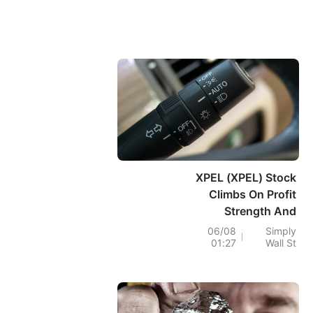
XPEL (XPEL) Stock
Climbs On Profit
Strength And
Record Cash Flow
06/08
Simply
01:27
Wall St