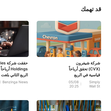
قد تهمك
شركة شيفرون
حققت ش
(CVX) تحقق أرباحاً
Holdings 
قياسية في الربع
الثاني، فهل يُعدّ
Benzinga News
05/08
Simply
20:25
Wall St
انخفاض قيمة السهم
بنسبة 12% أمراً
مقنعاً؟
دولار.