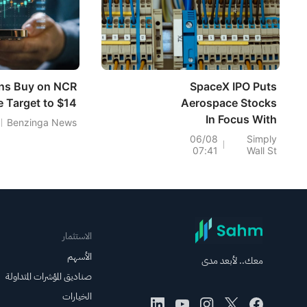
ns Buy on NCR
SpaceX IPO Puts
e Target to $14
Aerospace Stocks
In Focus With
Benzinga News
Hammond Power
06/08
Simply
07:41
Wall St
Solutions and
RADA
الاستثمار
الأسهم
معك.. لأبعد مدى
صناديق المؤشرات المتداولة
الخيارات