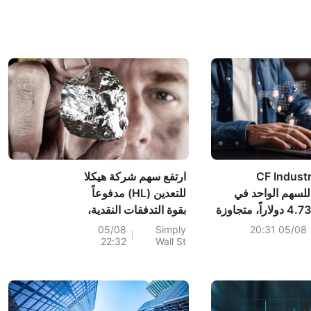
ركة CF Industries
ارتفع سهم شركة هيكلا
أرباحاً للسهم الواحد في
للتعدين (HL) مدفوعاً
الربع الثاني بلغت 4.73 دولاراً، متجاوزة
بقوة التدفقات النقدية،
التوقعات البالغة 5.44 دولاراً، بينما
بينما انخفضت قيمة
05/08
Simply
05/08 20:31
22:32
Wall St
بلغت المبيعات 2.222 مليار دولار،
الشركة.
متجاوزة التوقعات البالغة 2.438 مليار