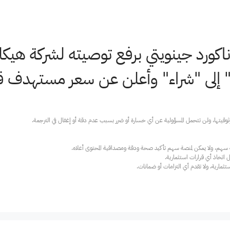
ناكورد جينويتي برفع توصيته لشركة هيكلا
ى "شراء" وأعلن عن سعر مستهدف قدره 24 دولا
ارية، ولا تقدم أي التزامات أو ضمانات.