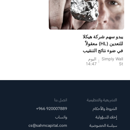
يبدو سهم شركة هيكلا
للتعدين (HL) معقولاً
في ضوء نتائج التنقيب
الجديدة.
Simply Wall
اليوم
14:47
St
التشريعية والتنظيمية
اتصل بنا
الشروط والأحكام
+966 920007889
إخلاء المسؤولية
واتساب
سياسة الخصوصية
cs@sahmcapital.com