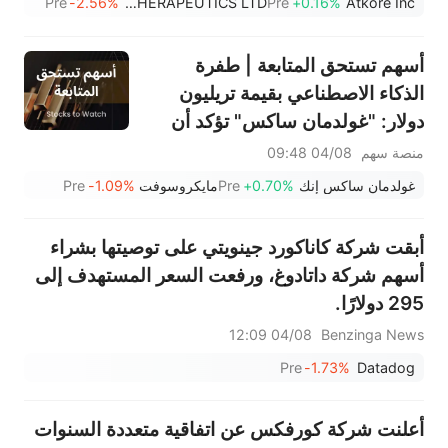
Pre
-2.56%
AUTOLUS THERAPEUTICS LTD
Pre
+0.16%
Atkore Inc
التوقعات
أسهم تستحق المتابعة | طفرة
الذكاء الاصطناعي بقيمة تريليون
دولار: "غولدمان ساكس" تؤكد أن
دورة الإنفاق لم تنتهِ بعد — وإليكم
منصة سهم
04/08 09:48
الوجهات المحتملة لتدفق الأموال
غولدمان ساكس إنك
+0.70%
Pre
مايكروسوفت
-1.09%
Pre
أبقت شركة كاناكورد جينويتي على توصيتها بشراء
أسهم شركة داتادوغ، ورفعت السعر المستهدف إلى
295 دولارًا.
04/08 12:09
Benzinga News
Pre
-1.73%
Datadog
أعلنت شركة كورفكس عن اتفاقية متعددة السنوات