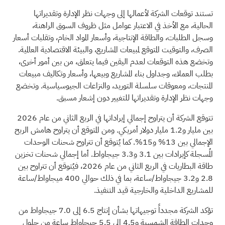
تستند توقعات الشركة لأعمالها إلى وجهات نظر الإدارة وتقديراتها
الحالية، مع الأخذ في الاعتبار عوامل مثل ظروف السوق الراهنة،
وسجل الطلبات، والطاقة الإنتاجية، وأسعار المواد الخام، وتقلبات أسعار
الصرف، والتوقيت المتوقع لمبيعات المشاريع، والبيئة الاقتصادية العالمية.
وتخضع هذه التوقعات لعدم اليقين فيما يتعلق، من بين أمور أخرى،
بطلب العملاء، وجداول بناء المشاريع وبيعها، وأسعار وتكاليف مبيعات
المنتجات، ومعوقات سلسلة التوريد، والنزاعات الجيوسياسية. وتخضع
وجهات نظر الإدارة وتقديراتها للتغيير دون إشعار مسبق.
تتوقع الشركة أن يتراوح إجمالي إيراداتها في الربع الثاني من عام 2026
بين مليار و1.2 مليار دولار أمريكي. ومن المتوقع أن يتراوح هامش الربح
الإجمالي بين 13% و15%. كما يُتوقع أن تتراوح شحنات الوحدات
المُسجلة كإيرادات بين 3.1 و3.3 جيجاواط. أما إجمالي شحنات تخزين
طاقة البطاريات في الربع الثاني من عام 2026، فيُتوقع أن تتراوح بين
2.8 و3.2 جيجاواط/ساعة، بما في ذلك حوالي 400 ميجاواط/ساعة
للمشاريع الداخلية والخارجية قيد التنفيذ.
تؤكد الشركة مجدداً توجيهاتها بشأن إنتاج 6.5 إلى 7.0 جيجاواط من
وحدات الطاقة الشمسية و4.5 إلى 5.5 جيجاواط ساعة من حلول