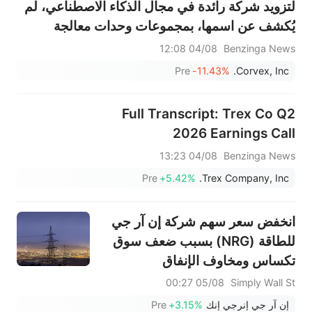
لتزويد شركة رائدة في مجال الذكاء الاصطناعي، لم
يُكشف عن اسمها، بمجموعات وحدات معالجة
الرسومات من إنفيديا بلاكويل، بتمويل دون إصدار
04/08 12:08
Benzinga News
أسهم إضافية؛ ولم يتم الكشف عن شروط الاتفاقية.
Pre
-11.43%
Corvex, Inc.
Full Transcript: Trex Co Q2
2026 Earnings Call
04/08 13:23
Benzinga News
Pre
+5.42%
Trex Company, Inc.
انخفض سعر سهم شركة إن آر جي
للطاقة (NRG) بسبب ضعف سوق
تكساس ومخاوف الإنفاق
الرأسمالي
05/08 00:27
Simply Wall St
إن آر جي إنرجي إنك
+3.15%
Pre