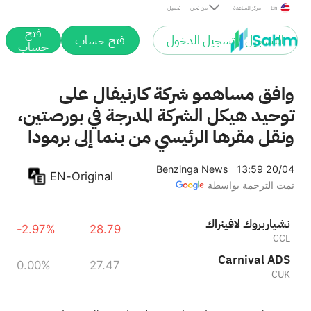
En
مركز المساعدة
من نحن
تحميل
فتح
التسجيل / تسجيل الدخول
فتح حساب
حساب
وافق مساهمو شركة كارنيفال على
توحيد هيكل الشركة المدرجة في بورصتين،
ونقل مقرها الرئيسي من بنما إلى برمودا
Benzinga News
13:59 20/04
EN-Original
تمت الترجمة بواسطة
كارنيفال كوربرايشن
-2.97%
28.79
CCL
Carnival ADS
0.00%
27.47
CUK