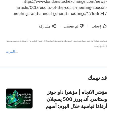
https://www.londonstockexchange.com/news-
article/CCL/results-of-the-court-meeting-special-
meetings-and-annual-general-meetings/17555047
إعجاب
لم يعجبنى
مشاركة
ترجمة هذه الصفحة آلية. تحاول منصة سهم تحسين الترجمة ولكن لا تضمن دقتها وموثوقيتها، ولن تتحمل المسؤولية عن أي خسارة أو ضرر بسبب عدم دقة 
المزيد
يمثل المحتوى أعلاه المسؤولية الشخصية للمؤلف وآرائه فقط، ولا يمثل أي مسؤولية لمنصة سهم، ولا يمكن لمنصة سهم تأكيد صحة ودقة ومصداقية المحتوى 
قد تهمك
عند الضرورة، يرجى استشارة مستشار استثمار محترف. لا تقدم منصة سهم أي مشورة استثمارية، ولا تقدم أي التزامات أو ضمانات.
مؤشر الاتجاه | مؤشرا داو جونز
وستاندرد آند بورز 500 يسجلان
أرقامًا قياسية خلال اليوم؛ أسهم