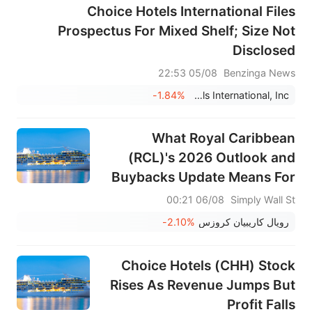
Choice Hotels International Files
Prospectus For Mixed Shelf; Size Not
Disclosed
05/08 22:53
Benzinga News
-1.84%
Choice Hotels International, Inc.
What Royal Caribbean
(RCL)'s 2026 Outlook and
Buybacks Update Means For
Shareholders
06/08 00:21
Simply Wall St
رويال كاريبيان كروزس
-2.10%
Choice Hotels (CHH) Stock
Rises As Revenue Jumps But
Profit Falls