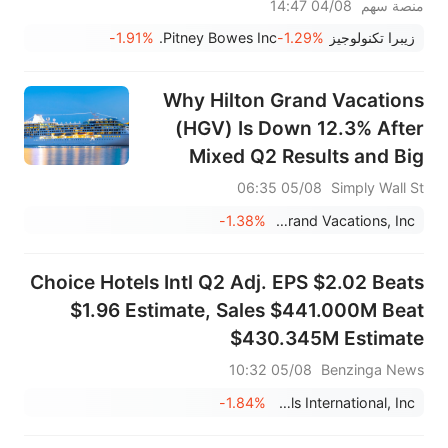
PRLB (+7.34%) وWSM
منصة سهم
04/08 14:47
(+3.33%) تقود 4 اختراقات يومية؛
زيبرا تكنولوجيز
-1.29%
Pitney Bowes Inc.
-1.91%
أسهم شركات البصريات ترتفع،
وAAOI >16%، وPOET >14%
Why Hilton Grand Vacations
(HGV) Is Down 12.3% After
Mixed Q2 Results and Big
Buybacks – And What's Next
05/08 06:35
Simply Wall St
-1.38%
Hilton Grand Vacations, Inc.
Choice Hotels Intl Q2 Adj. EPS $2.02 Beats
$1.96 Estimate, Sales $441.000M Beat
$430.345M Estimate
05/08 10:32
Benzinga News
-1.84%
Choice Hotels International, Inc.