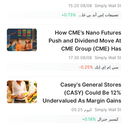
08/08 15:20
Simply Wall St
تصنيفات إس آند بي غلوبال
+0.73%
How CME’s Nano Futures
Push and Dividend Move At
CME Group (CME) Has
Changed Its Investment Story
08/08 17:30
Simply Wall St
سي إم إي إنك
-0.25%
Casey's General Stores
(CASY) Could Be 12%
Undervalued As Margin Gains
Shape The Story
Simply Wall St
اليوم 05:25
كيسيز جنرال
+0.18%