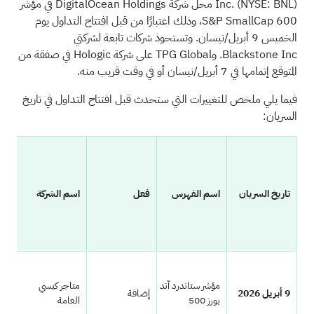
Inc. (NYSE: BNL) محل شركة DigitalOcean Holdings في مؤشر
S&P SmallCap 600، وذلك اعتبارًا من قبل افتتاح التداول يوم
الخميس 9 أبريل/نيسان. وتستحوذ شركات تابعة لشركتي
Blackstone Inc. وTPG Global على شركة Hologic في صفقة من
المتوقع إتمامها في 7 أبريل/نيسان أو في وقت قريب منه.
فيما يلي ملخص للتغييرات التي ستحدث قبل افتتاح التداول في تاريخ
السريان:
تاريخ السريان
اسم الفهرس
فعل
اسم الشركة
مؤش
مؤشر ستاندرد آند
متاجر كيسي
9 أبريل 2026
إضافة
كاس
بورز 500
العامة