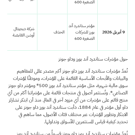
الصغيرة 600
مؤشر ستاندرد آند
شركة ديجيتال
9 أبريل 2026
بورز للشركات
الحذف
CN
أوشن القابضة
الصغيرة 600
حول مؤشرات ستاندرد آند بورز وداو جونز
تُعدّ مؤشرات ستاندرد آند بورز داو جونز أكبر مصدر عالمي للمفاهيم
والبيانات والأبحاث الأساسية القائمة على المؤشرات، وموطنًا لمؤشرات
سوق مالية شهيرة، مثل مؤشر ستاندرد آند بورز 500® ومؤشر داو جونز
الصناعي®. وتُستثمر أصول في منتجات قائمة على مؤشراتنا أكثر من أي
منتج قائم على مؤشرات من أي مزود آخر في العالم. منذ أن ابتكر تشارلز
داو أول مؤشر في عام 1884، دأبت ستاندرد آند بورز داو جونز على
الابتكار وتطوير المؤشرات عبر مختلف فئات الأصول، مما ساهم في
تحديد كيفية قياس المستثمرين للأسواق وتداولها.
تُعدّ مؤشرات ستاندرد آند بورز داو جونز قسماً من ستاندرد آند بورز