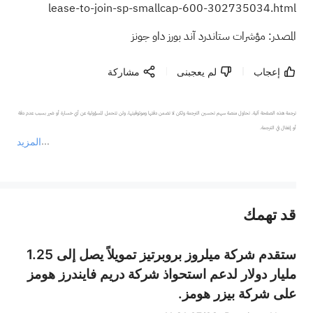
lease-to-join-sp-smallcap-600-302735034.html
المصدر: مؤشرات ستاندرد آند بورز داو جونز
إعجاب
لم يعجبنى
مشاركة
ترجمة هذه الصفحة آلية. تحاول منصة سهم تحسين الترجمة ولكن لا تضمن دقتها وموثوقيتها، ولن تتحمل المسؤولية عن أي خسارة أو ضرر بسبب عدم دقة 
المزيد
يمثل المحتوى أعلاه المسؤولية الشخصية للمؤلف وآرائه فقط، ولا يمثل أي مسؤولية لمنصة سهم، ولا يمكن لمنصة سهم تأكيد صحة ودقة ومصداقية المحتوى 
قد تهمك
عند الضرورة، يرجى استشارة مستشار استثمار محترف. لا تقدم منصة سهم أي مشورة استثمارية، ولا تقدم أي التزامات أو ضمانات.
ستقدم شركة ميلروز بروبرتيز تمويلاً يصل إلى 1.25
مليار دولار لدعم استحواذ شركة دريم فايندرز هومز
على شركة بيزر هومز.