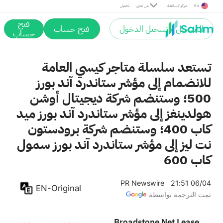
DigitalOcean Holdings, Inc.
+1.57%
124.15
En
مركز المساعدة
من نحن
تحميل
DOCN
فتح
التسجيل / تسجيل الدخول
فتح حساب
كيسيز جنرال
حساب
+0.18%
833.95
CASY
تستعد سلسلة متاجر كيسي العامة
للانضمام إلى مؤشر ستاندرد آند بورز
500؛ وستنضم شركة ديجيتال أوشن
هولدينغز إلى مؤشر ستاندرد آند بورز ميد
كاب 400؛ وستنضم شركة برودستون
نت ليز إلى مؤشر ستاندرد آند بورز سمول
كاب 600
PR Newswire
21:51 06/04
EN-Original
تمت الترجمة بواسطة
Broadstone Net Lease, Inc.