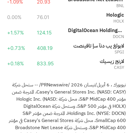
-1.09%
20.93
BNL
Hologic
0.00%
76.01
HOLX
DigitalOcean Holdings, Inc.
+1.57%
124.15
DOCN
تصنيفات إس آند بي غلوبال
+0.73%
408.19
SPGI
كيسيز جنرال
+0.18%
833.95
CASY
نيويورك
،
6 أبريل/نيسان 2026
/PRNewswire/ -- ستحل شركة
Casey's General Stores Inc. (NASD: CASY)، المدرجة ضمن
مؤشر S&P MidCap 400، محل شركة Hologic Inc. (NASD:
HOLX) في مؤشر S&P 500، وستحل شركة DigitalOcean
Holdings Inc. (NYSE: DOCN)، المدرجة ضمن مؤشر S&P
SmallCap 600، محل شركة Casey's General Stores في مؤشر
S&P MidCap 400، وستحل شركة Broadstone Net Lease