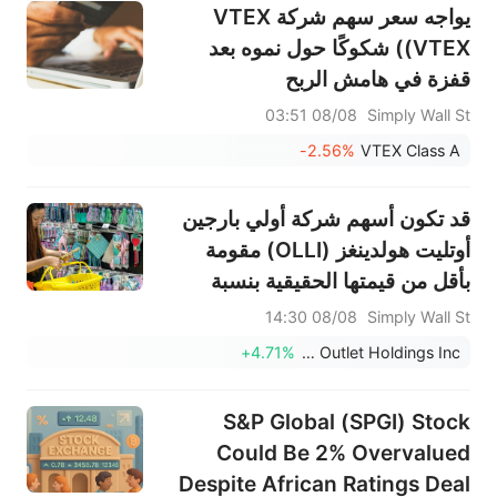
يواجه سعر سهم شركة VTEX
(VTEX) شكوكًا حول نموه بعد
قفزة في هامش الربح
08/08 03:51
Simply Wall St
-2.56%
VTEX Class A
قد تكون أسهم شركة أولي بارجين
أوتليت هولدينغز (OLLI) مقومة
بأقل من قيمتها الحقيقية بنسبة
25% مع تزايد الطلب على المنتجات
08/08 14:30
Simply Wall St
ذات القيمة المضافة.
+4.71%
Ollie's Bargain Outlet Holdings Inc
S&P Global (SPGI) Stock
Could Be 2% Overvalued
Despite African Ratings Deal