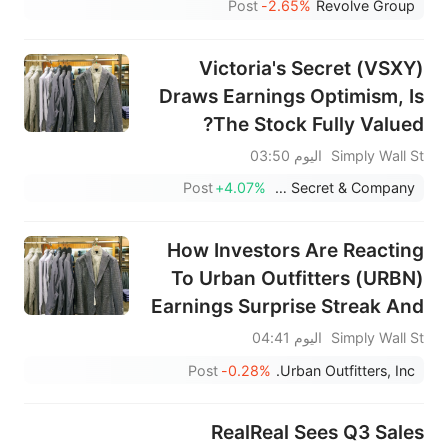
Post
-2.65%
Revolve Group
Victoria's Secret (VSXY)
Draws Earnings Optimism, Is
The Stock Fully Valued?
Simply Wall St
اليوم 03:50
Post
+4.07%
Victoria's Secret & Company
How Investors Are Reacting
To Urban Outfitters (URBN)
Earnings Surprise Streak And
Analyst Confidence
Simply Wall St
اليوم 04:41
Post
-0.28%
Urban Outfitters, Inc.
RealReal Sees Q3 Sales