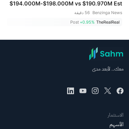
$194.000M-$198.000M vs $190.970M Est
Benzinga News
56 دقيقة
Post
+0.95%
TheRealReal
معك.. لأبعد مدى
الاستثمار
الأسهم