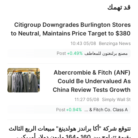
قد تهمك
عند الضرورة، يرجى استشارة مستشار استثمار محترف. لا تقدم منصة سهم أي مشورة استثمارية، ولا تقدم أي التزامات أو ضمانات.
Citigroup Downgrades Burlington Stores
to Neutral, Maintains Price Target to $380
05/08 10:43
Benzinga News
مصنع برلنغتون للمعاطف
+0.49%
Post
Abercrombie & Fitch (ANF)
Could Be Undervalued As
China Review Tests Growth
Plans
05/08 11:27
Simply Wall St
Post
+0.94%
Abercrombie & Fitch Co. Class A
تتوقع شركة "أكا براندز هولدينغ" مبيعات الربع الثالث
بقيمة تتراوح بين 160 و164 مليون دولار أمريكي،