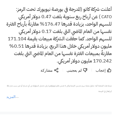
أعلنت شركة كاتو (المدرجة في بورصة نيويورك تحت الرمز:
) عن أرباح ربع سنوية بلغت 0.47 دولار أمريكي
CATO
للسهم الواحد، بزيادة قدرها 176.47% مقارنةً بأرباح الفترة
نفسها من العام الماضي التي بلغت 0.17 دولار أمريكي
للسهم الواحد. كما حققت الشركة مبيعات بقيمة 171.104
مليون دولار أمريكي خلال هذا الربع، بزيادة قدرها 0.51%
مقارنةً بمبيعات الفترة نفسها من العام الماضي التي بلغت
170.242 مليون دولار أمريكي.
إعجاب
لم يعجبنى
مشاركة
ترجمة هذه الصفحة آلية. تحاول منصة سهم تحسين الترجمة ولكن لا تضمن دقتها وموثوقيتها، ولن تتحمل المسؤولية عن أي خسارة أو ضرر بسبب عدم دقة 
المزيد
يمثل المحتوى أعلاه المسؤولية الشخصية للمؤلف وآرائه فقط، ولا يمثل أي مسؤولية لمنصة سهم، ولا يمكن لمنصة سهم تأكيد صحة ودقة ومصداقية المحتوى 