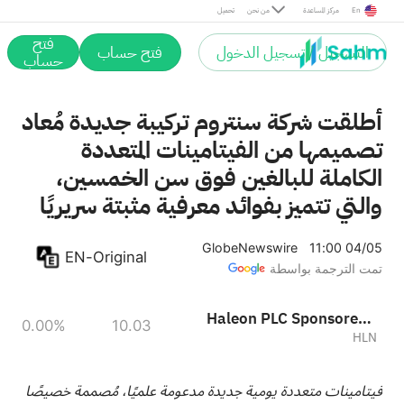
En
مركز المساعدة
من نحن
تحميل
فتح
التسجيل / تسجيل الدخول
فتح حساب
حساب
أطلقت شركة سنتروم تركيبة جديدة مُعاد
تصميمها من الفيتامينات المتعددة
الكاملة للبالغين فوق سن الخمسين،
والتي تتميز بفوائد معرفية مثبتة سريريًا
GlobeNewswire
11:00 04/05
EN-Original
تمت الترجمة بواسطة
Haleon PLC Sponsored ADR
0.00%
10.03
HLN
فيتامينات متعددة يومية جديدة مدعومة علميًا، مُصممة خصيصًا