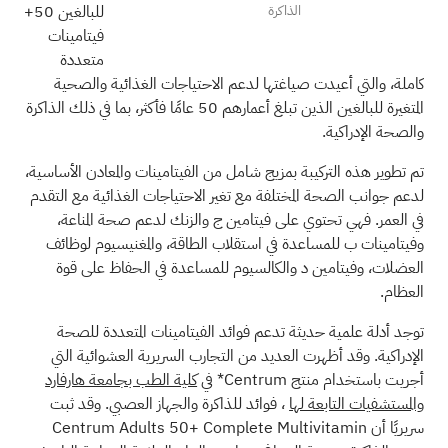
الذاكرة
للبالغين 50+
فيتامينات
متعددة
كاملة، والتي أعيدت صياغتها لدعم الاحتياجات الغذائية والصحية
المتغيرة للبالغين الذين تبلغ أعمارهم 50 عامًا فأكثر، بما في ذلك الذاكرة
والصحة الإدراكية.
تم تطوير هذه التركيبة بمزيج شامل من الفيتامينات والمعادن الأساسية،
لدعم جوانب الصحة المختلفة مع تغير الاحتياجات الغذائية مع التقدم
في العمر. فهي تحتوي على فيتامين ج والزنك لدعم صحة المناعة،
وفيتامينات ب للمساعدة في استقلاب الطاقة، والمغنيسيوم لوظائف
العضلات، وفيتامين د والكالسيوم للمساعدة في الحفاظ على قوة
العظام.
توجد أدلة علمية حديثة تدعم فوائد الفيتامينات المتعددة للصحة
الإدراكية. وقد أظهرت العديد من التجارب السريرية العشوائية التي
أجريت باستخدام منتج Centrum* في
كلية الطب بجامعة هارفارد
والمستشفيات التابعة لها
،
فوائد للذاكرة والجهاز العصبي. وقد ثبت
سريريًا أن Centrum Adults 50+ Complete Multivitamin