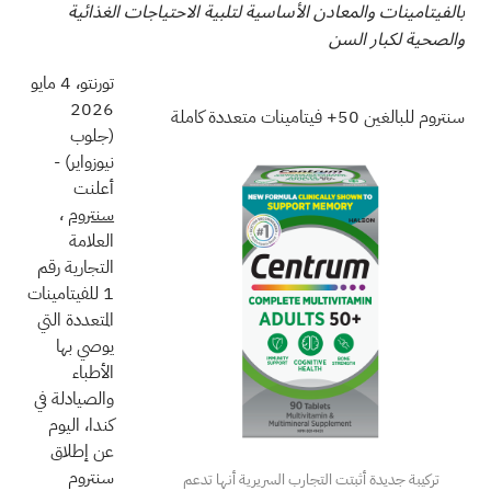
بالفيتامينات والمعادن الأساسية لتلبية الاحتياجات الغذائية
والصحية لكبار السن
تورنتو، 4 مايو
2026
سنتروم للبالغين 50+ فيتامينات متعددة كاملة
(جلوب
نيوزواير)
-
أعلنت
سنتروم
،
العلامة
التجارية رقم
1 للفيتامينات
المتعددة التي
يوصي بها
الأطباء
والصيادلة في
كندا، اليوم
عن إطلاق
سنتروم
تركيبة جديدة أثبتت التجارب السريرية أنها تدعم