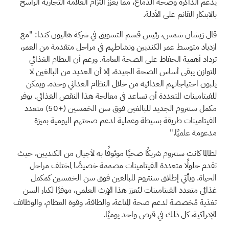
يدعم الذاكرة وصحة الدماغ، مما يعزز التزام العلامة التجارية الراسخ
بالابتكار القائم على الأدلة.
قال زيشان شمس، رئيس قسم التسويق في شركة هاليون كندا: "مع
ازدياد متوسط عمر الكنديين ونشاطهم في مراحل متقدمة من العمر،
تزداد أهمية الحفاظ على الصحة العامة. ورغم أن النظام الغذائي
المتوازن يبقى أساس الصحة الجيدة، إلا أن العديد من البالغين لا
يلبون احتياجاتهم الغذائية من خلال النظام الغذائي وحده. ويمكن
للفيتامينات المتعددة أن تساعد في معالجة هذا النقص الغذائي. يوفر
مكمل سنتروم الجديد للبالغين فوق سن الخمسين
(50+)
متعدد
الفيتامينات طريقة بسيطة وعملية لدعم صحتهم اليومية بميزة
مدعومة علميًا."
لطالما كانت سنتروم شريكًا صحيًا موثوقًا به لأجيال من الكنديين، حيث
تقدم حلولًا متعددة الفيتامينات مصممة خصيصًا لمختلف مراحل
الحياة. ويأتي إطلاق سنتروم للبالغين فوق سن الخمسين كمكمل
غذائي متعدد الفيتامينات ليُعزز هذا الإرث العلمي، موفرًا لكبار السن
تغذية مُخصصة لدعم صحة المناعة، والطاقة، وقوة العظام، والوظائف
الإدراكية، كل ذلك في قرص واحد يوميًا.