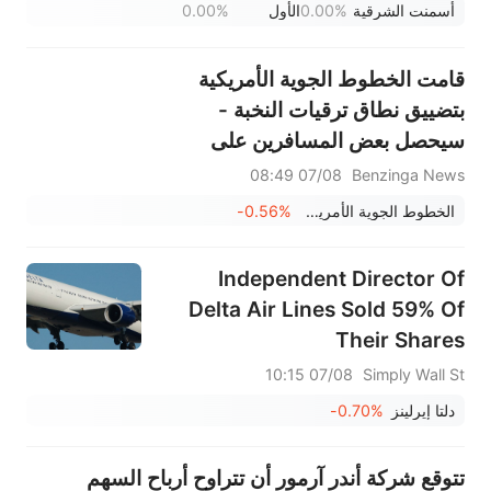
سانديسك/سناب/إيه إم دي؛ بيانات
أسمنت الشرقية
0.00%
الأول
0.00%
ADP ووظائف القطاع غير الزراعي
لشهر يوليو في دائرة الضوء
قامت الخطوط الجوية الأمريكية
بتضييق نطاق ترقيات النخبة -
سيحصل بعض المسافرين على
الدرجة السياحية المميزة بدلاً من
07/08 08:49
Benzinga News
درجة رجال الأعمال على خطوط
الخطوط الجوية الأمريكية
-0.56%
رئيسية.
Independent Director Of
Delta Air Lines Sold 59% Of
Their Shares
07/08 10:15
Simply Wall St
دلتا إيرلينز
-0.70%
تتوقع شركة أندر آرمور أن تتراوح أرباح السهم