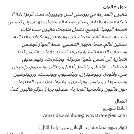
حول هاليون
هاليون (المدرجة في بورصتي لندن ونيويورك تحت الرمز: HLN)
شركة عالمية رائدة في مجال صحة المستهلك، تهدف إلى تحسين
الصحة اليومية للجميع. تشمل منتجات هاليون ست فئات
رئيسية: صحة الفم، الفيتامينات والمعادن والمكملات الغذائية،
تسكين الألم، صحة الجهاز التنفسي، صحة الجهاز الهضمي،
ومنتجات العناية بالبشرة وغيرها. تستند علامات هاليون كندا
التجارية إلى أسس علمية موثوقة، وابتكارات، وفهم عميق
لاحتياجات الإنسان، وتشمل أدفيل، وباكليز، وسنتروم، وإيمرجن-
سي، وفلوناز، ونيوسيتران، ونيكسيوم، وبوليدنت، وروبيتوسين،
وسينسوداين، وتومز، وفولتارين، وغيرها. لمزيد من المعلومات
حول هاليون وعلاماتها التجارية، تفضلوا بزيارة موقع هاليون كندا.
اتصال
أماندا سوينهو
Amanda.swinhoe@nvoystrategies.com
تتوفر صورة مصاحبة لهذا الإعلان على الرابط التالي: