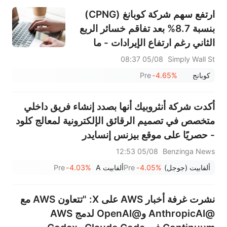
ارتفع سهم شركة كوبانغ (CPNG)
بنسبة 8.7% بعد تفاقم خسائر الربع
الثاني رغم ارتفاع الإيرادات - ما
الذي تغير؟
05/08 08:37
Simply Wall St
كوبانج
-4.65%
Pre
أكدت شركة أنثروبيك أنها بصدد إنشاء فريق داخلي
متخصص في تصميم الرقائق الإلكترونية لمعالج كلود
- حصريًا على موقع بيزنس إنسايدر
05/08 12:53
Benzinga News
ألفابيت (جوجل)
-4.05%
Pre
ألفابيت A
-4.03%
Pre
نشرت غرفة أخبار AWS على X: "تتعاون AWS مع
@AnthropicAI و@OpenAI لدمج AWS