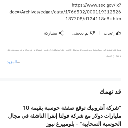
https://www.sec.gov/ix?
doc=/Archives/edgar/data/1766502/000119312526
187308/d124118d8k.htm
إعجاب
لم يعجبنى
مشاركة
ترجمة هذه الصفحة آلية. تحاول منصة سهم تحسين الترجمة ولكن لا تضمن دقتها وموثوقيتها، ولن تتحمل المسؤولية عن أي خسارة أو ضرر بسبب عدم دقة 
المزيد
يمثل المحتوى أعلاه المسؤولية الشخصية للمؤلف وآرائه فقط، ولا يمثل أي مسؤولية لمنصة سهم، ولا يمكن لمنصة سهم تأكيد صحة ودقة ومصداقية المحتوى 
قد تهمك
عند الضرورة، يرجى استشارة مستشار استثمار محترف. لا تقدم منصة سهم أي مشورة استثمارية، ولا تقدم أي التزامات أو ضمانات.
"شركة أنثروبيك توقع صفقة حوسبة بقيمة 10
مليارات دولار مع شركة فولتا إنفرا الناشئة في مجال
الحوسبة السحابية" - بلومبيرغ نيوز