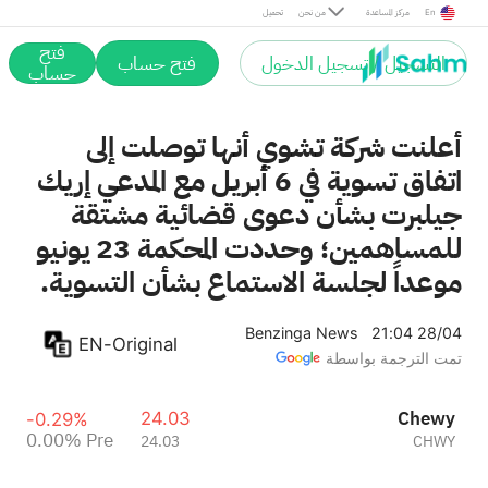
Pre
En
مركز المساعدة
من نحن
تحميل
فتح
التسجيل / تسجيل الدخول
فتح حساب
حساب
أعلنت شركة تشوي أنها توصلت إلى
اتفاق تسوية في 6 أبريل مع المدعي إريك
جيلبرت بشأن دعوى قضائية مشتقة
للمساهمين؛ وحددت المحكمة 23 يونيو
موعداً لجلسة الاستماع بشأن التسوية.
Benzinga News
21:04 28/04
EN-Original
تمت الترجمة بواسطة
Chewy
24.03
-0.29%
0.00%
Pre
24.03
CHWY