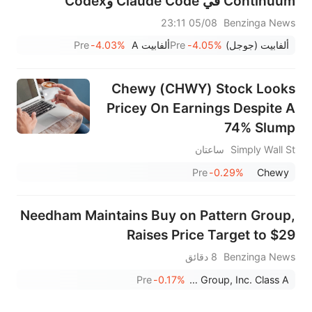
Continuum في Claude Code وCodex
و@Kirodotdev. اكتشف ثغرات التعليمات البرمجية
05/08 23:11
Benzinga News
وحدد أولوياتها وتحقق منها وعالجها دون مغادرة بيئة
ألفابيت (جوجل)
-4.05%
Pre
ألفابيت A
-4.03%
Pre
التطوير الخاصة بك."
Chewy (CHWY) Stock Looks
Pricey On Earnings Despite A
74% Slump
Simply Wall St
ساعتان
Pre
-0.29%
Chewy
Needham Maintains Buy on Pattern Group,
Raises Price Target to $29
Benzinga News
8 دقائق
Pre
-0.17%
Pattern Group, Inc. Class A