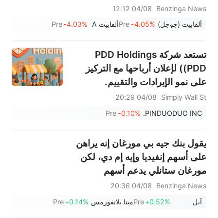
04/08 12:12
Benzinga News
ألفابيت (جوجل)
-4.05%
Pre
ألفابيت A
-4.03%
Pre
تستعد شركة PDD Holdings
(PDD) لإعلان أرباحها مع التركيز
على نمو الإيرادات والتقييم.
04/08 20:29
Simply Wall St
Pre
-0.10%
PINDUODUO INC.
يقول بنك جيه بي مورغان إنه يراهن
على أسهم إنفيديا وإيه إم دي، لكن
مورغان ستانلي يدعم أسهم
مايكروسوفت وجوجل: ما هي أفضل
04/08 20:36
Benzinga News
صفقة في مجال الذكاء الاصطناعي؟
آبل
+0.52%
Pre
ميتا بلاتفورمس
+0.14%
Pre