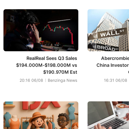
RealReal Sees Q3 Sales
'Abercrombie
$194.000M-$198.000M vs
China Investor
$190.970M Est
06/08 20:16
Benzinga News
06/08 16:31