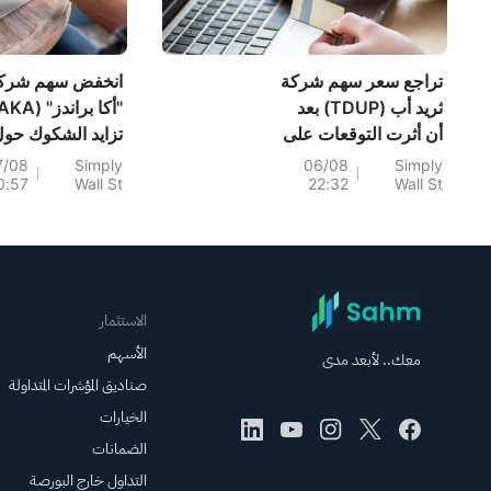
يُفتح فورًا
تراجع سعر سهم شركة
انخفض سهم شرك
ثريد أب (TDUP) بعد
أن أثرت التوقعات على
تزايد الشكوك حو
تقدم هامش الربح
استدامة تعافي ه
7/08
Simply
06/08
Simply
0:57
Wall St
22:32
Wall St
الربح.
الاستثمار
الأسهم
معك.. لأبعد مدى
صناديق المؤشرات المتداولة
الخيارات
الضمانات
التداول خارج البورصة