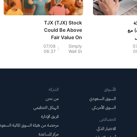
ة
TJX (TJX) Stock
"أكا براندز" (AKA) مع
Could Be Above
ل
Fair Value On
وامش
Premium Earnings
07/08
Simply
0
06:37
Wall St
0
الأسواق
الشركة
السوق السعودي
من نحن
السوق الأمريكي
الهيكل التنظيمي
فريق الإدارة
الخصائص
مرخصة من هيئة السوق المالية السعود
الاختيار الذكي
مركز المساعدة