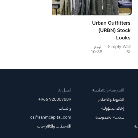
Urban Outfitters
(URBN) Stock
Looks
Undervalued As Its
Simply Wall
اليوم
10:38
St
111% Run Raises
Questions
التشريعية والتنظيمية
اتصل بنا
الشروط والأحكام
+966 920007889
إخلاء المسؤولية
واتساب
سياسة الخصوصية
cs@sahmcapital.com
ية
الملاحظات والاقتراحات