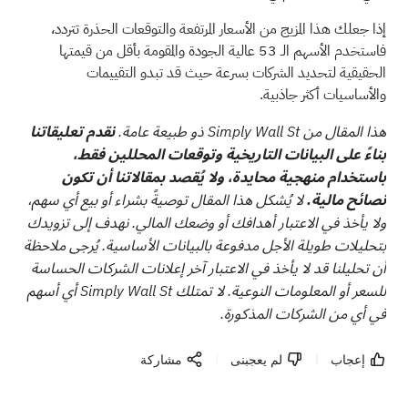
إذا جعلك هذا المزيج من الأسعار المرتفعة والتوقعات الحذرة تتردد،
فاستخدم
الأسهم الـ 53 عالية الجودة والمقومة بأقل من قيمتها
الحقيقية
لتحديد الشركات بسرعة حيث قد تبدو التقييمات
والأساسيات أكثر جاذبية.
هذا المقال من Simply Wall St ذو طبيعة عامة.
نقدم تعليقاتنا
بناءً على البيانات التاريخية وتوقعات المحللين فقط،
باستخدام منهجية محايدة، ولا يُقصد بمقالاتنا أن تكون
نصائح مالية.
لا يُشكل هذا المقال توصيةً بشراء أو بيع أي سهم،
ولا يأخذ في الاعتبار أهدافك أو وضعك المالي. نهدف إلى تزويدك
بتحليلات طويلة الأجل مدفوعة بالبيانات الأساسية. يُرجى ملاحظة
أن تحليلنا قد لا يأخذ في الاعتبار آخر إعلانات الشركات الحساسة
للسعر أو المعلومات النوعية. لا تمتلك Simply Wall St أي أسهم
في أي من الشركات المذكورة.
إعجاب
لم يعجبنى
مشاركة