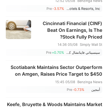
05/08 12:52
Benzinga News
Pre
-3.57%
Xenia Hotels & Resorts, Inc.
Cincinnati Financial (CINF)
Beat On Earnings, Is The
Stock Fully Priced?
05/08 14:36
Simply Wall St
سينسيناتي فاينانشال كورب
+0.70%
Pre
Scotiabank Maintains Sector Outperform
on Amgen, Raises Price Target to $450
05/08 15:45
Benzinga News
أمجين
-0.73%
Pre
Keefe, Bruyette & Woods Maintains Market