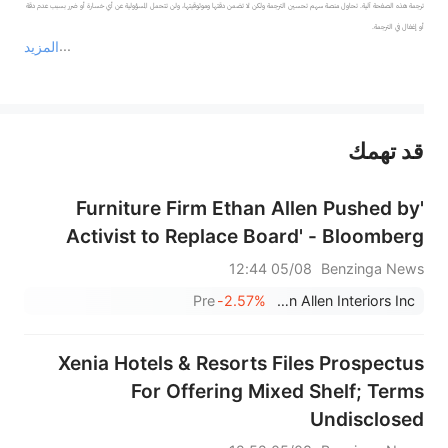
ترجمة هذه الصفحة آلية. تحاول منصة سهم تحسين الترجمة ولكن لا تضمن دقتها وموثوقيتها، ولن تتحمل المسؤولية عن أي خسارة أو ضرر بسبب عدم دقة 
المزيد
يمثل المحتوى أعلاه المسؤولية الشخصية للمؤلف وآرائه فقط، ولا يمثل أي مسؤولية لمنصة سهم، ولا يمكن لمنصة سهم تأكيد صحة ودقة ومصداقية المحتوى 
قد تهمك
عند الضرورة، يرجى استشارة مستشار استثمار محترف. لا تقدم منصة سهم أي مشورة استثمارية، ولا تقدم أي التزامات أو ضمانات.
'Furniture Firm Ethan Allen Pushed by
Activist to Replace Board' - Bloomberg
05/08 12:44
Benzinga News
Pre
-2.57%
Ethan Allen Interiors Inc.
Xenia Hotels & Resorts Files Prospectus
For Offering Mixed Shelf; Terms
Undisclosed