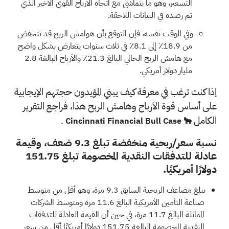
التسعير، وهو ما يتماشى مع اتجاه الأرباح القوي الأخير الذي
تم رصده في البيانات اللاحقة.
وفي الوقت نفسه، فإن التوقع بأن هوامش الربح قد تنخفض
من 18.9٪ إلى 8.1٪ في ثلاث سنوات يتعارض بشكل واضح
مع هامش الربح الحالي البالغ 21.3٪ والأرباح البالغة 2.8
مليار دولار أمريكي.
إذا كنت ترغب في معرفة كيف يبني المؤيدون حجتهم الإيجابية
على أساس قوة الأرباح وهامش الربح هذا، فراجع التقرير
الكامل
.
🐂 Cincinnati Financial Bull Case
نسبة سعر/ربحية منخفضة تبلغ 9.3 ضعف، وقيمة
عادلة للتدفقات النقدية المخصومة تبلغ 151.75
دولارًا أمريكيًا.
يبلغ مضاعف الربحية السابق 9.3 مرة، وهو أقل من متوسط
صناعة التأمين الأمريكية البالغ 11.6 مرة ومتوسط الشركات
المماثلة البالغ 11.7 مرة، في حين أن القيمة العادلة للتدفقات
النقدية المخصومة البالغة 151.75 دولارًا أمريكيًا أقل من سعر