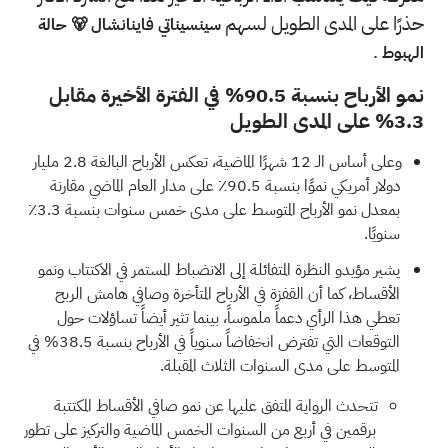
حذرًا على المدى الطويل لسهم
سينسيناتي فاينانشال 🐻 حالة
.
الهبوط
نمو الأرباح بنسبة 90.5% في الفترة الأخيرة مقابل
3.3% على المدى الطويل
وعلى أساس الـ 12 شهرًا الماضية، تعكس الأرباح البالغة 2.8 مليار
دولار أمريكي نموًا بنسبة 90.5٪ على مدار العام الماضي مقارنة
بمعدل نمو الأرباح المتوسط على مدى خمس سنوات بنسبة 3.3٪
سنويًا.
يشير مؤيدو النظرة المتفائلة إلى الانضباط المستمر في الاكتتاب ونمو
الأقساط، كما أن القفزة في الأرباح المتأخرة وصافي هامش الربح
تعطي هذا الرأي دعماً ملموساً، بينما تثير أيضاً تساؤلات حول
التوقعات التي تفترض انخفاضاً سنوياً في الأرباح بنسبة 38.5% في
المتوسط على مدى السنوات الثلاث المقبلة.
تتحدث الرواية المتفق عليها عن نمو صافي الأقساط المكتتبة
برقمين في أربع من السنوات الخمس الماضية والتركيز على تطور