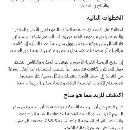
والأرباح في الاعتبار.
الخطوات التالية
للاطلاع على كيفية ارتباط هذه النتائج بالنمو طويل الأجل والمخاطر
والتقييم، راجع مجموعة كاملة من
روايات المجتمع
لشركة سينسيناتي
فاينانشال على موقع سيمبلي وول ستريت. أضف الشركة إلى
قائمة
مراقبتك
أو
محفظتك الاستثمارية
حتى يتم تنبيهك عند تطور القصة.
إن مزيج الربحية القوية الأخيرة والتوقعات الحذرة والنقاش النشط
حول المخاطر والمكافآت قد يبدو أمراً يصعب استيعابه، لذا انتقل بسرعة
من القراءة إلى اختبار الأرقام بنفسك وشكّل وجهة نظر مستنيرة
باستخدام
المكافآت الرئيسية الثلاث وعلامة تحذيرية مهمة واحدة
.
اكتشف المزيد مما هو متاح
على الرغم من أن الربحية الأخيرة تبدو قوية، إلا أن الجمع بين سعر
السهم الذي يتجاوز القيمة العادلة للتدفقات النقدية المخصومة،
وانخفاض الأرباح السنوية المتوقع بنسبة 38.5٪، وضغط الهامش،
يبقي مخاطر التقييم في دائرة الضوء.