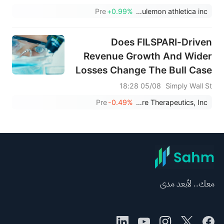
Pre
+0.99%
lululemon athletica inc.
Does FILSPARI-Driven
Revenue Growth And Wider
Losses Change The Bull Case
For Travere Therapeutics
05/08 18:28
Simply Wall St
(TVTX)?
Pre
-0.49%
Travere Therapeutics, Inc.
معك.. لأبعد مدى