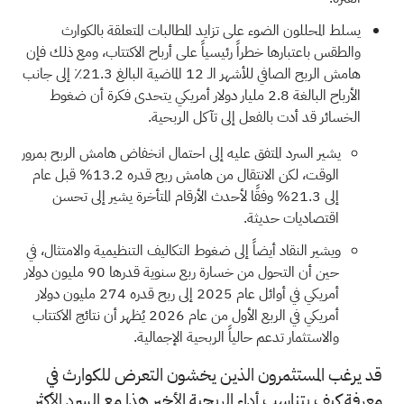
يسلط المحللون الضوء على تزايد المطالبات المتعلقة بالكوارث
والطقس باعتبارها خطراً رئيسياً على أرباح الاكتتاب، ومع ذلك فإن
هامش الربح الصافي للأشهر الـ 12 الماضية البالغ 21.3٪ إلى جانب
الأرباح البالغة 2.8 مليار دولار أمريكي يتحدى فكرة أن ضغوط
الخسائر قد أدت بالفعل إلى تآكل الربحية.
يشير السرد المتفق عليه إلى احتمال انخفاض هامش الربح بمرور
الوقت، لكن الانتقال من هامش ربح قدره 13.2% قبل عام
إلى 21.3% وفقًا لأحدث الأرقام المتأخرة يشير إلى تحسن
اقتصاديات حديثة.
ويشير النقاد أيضاً إلى ضغوط التكاليف التنظيمية والامتثال، في
حين أن التحول من خسارة ربع سنوية قدرها 90 مليون دولار
أمريكي في أوائل عام 2025 إلى ربح قدره 274 مليون دولار
أمريكي في الربع الأول من عام 2026 يُظهر أن نتائج الاكتتاب
والاستثمار تدعم حالياً الربحية الإجمالية.
قد يرغب المستثمرون الذين يخشون التعرض للكوارث في
معرفة كيف يتناسب أداء الربحية الأخير هذا مع السرد الأكثر