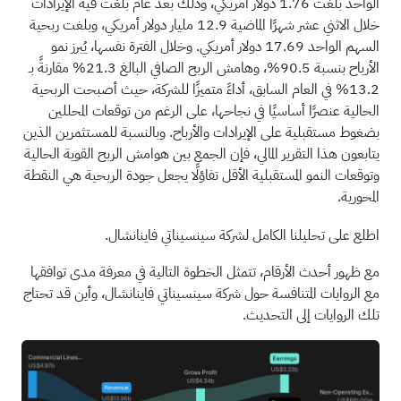
الواحد بلغت 1.76 دولار أمريكي، وذلك بعد عام بلغت فيه الإيرادات
خلال الاثني عشر شهرًا الماضية 12.9 مليار دولار أمريكي، وبلغت ربحية
السهم الواحد 17.69 دولار أمريكي. وخلال الفترة نفسها، يُبرز نمو
الأرباح بنسبة 90.5%، وهامش الربح الصافي البالغ 21.3% مقارنةً بـ
13.2% في العام السابق، أداءً متميزًا للشركة، حيث أصبحت الربحية
الحالية عنصرًا أساسيًا في نجاحها، على الرغم من توقعات المحللين
بضغوط مستقبلية على الإيرادات والأرباح. وبالنسبة للمستثمرين الذين
يتابعون هذا التقرير المالي، فإن الجمع بين هوامش الربح القوية الحالية
وتوقعات النمو المستقبلية الأقل تفاؤلًا يجعل جودة الربحية هي النقطة
المحورية.
اطلع على تحليلنا الكامل لشركة سينسيناتي فاينانشال.
مع ظهور أحدث الأرقام، تتمثل الخطوة التالية في معرفة مدى توافقها
مع الروايات المتنافسة حول شركة سينسيناتي فاينانشال، وأين قد تحتاج
تلك الروايات إلى التحديث.