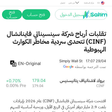
Pre
En
مركز المساعدة
من نحن
تحميل
فتح
التسجيل / تسجيل الدخول
فتح حساب
حساب
تقلبات أرباح شركة سينسيناتي فاينانشال
(CINF) تتحدى سردية مخاطر الكوارث
الهبوطية
Simply Wall St
17:07 29/04
EN-Original
تمت الترجمة بواسطة
سينسيناتي فاينانشال كورب
179.04
+0.70%
0.00%
Pre
179.04
CINF
افتتحت شركة سينسيناتي فاينانشال
(CINF)
عام 2026 بإيرادات
بلغت 2.9 مليار دولار أمريكي في الربع الأول، وربحية أساسية للسهم