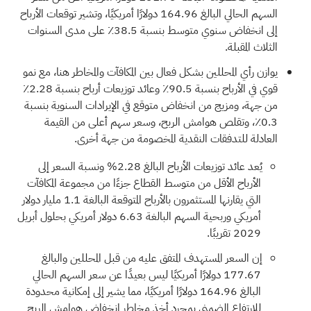
السهم الحالي البالغ 164.96 دولارًا أمريكيًا، وتشير توقعات الأرباح
إلى انخفاض سنوي متوسط بنسبة 38.5٪ على مدى السنوات
الثلاث المقبلة.
يوازن رأي المحللين بشكل فعال بين المكافآت والمخاطر هنا، مع نمو
قوي في الأرباح بنسبة 90.5٪ وعائد توزيعات أرباح بنسبة 2.28٪
من جهة، ومزيج من انخفاض متوقع في الإيرادات السنوية بنسبة
0.3٪، وتقلص هوامش الربح، وسعر سهم أعلى من القيمة
العادلة للتدفقات النقدية المخصومة من جهة أخرى.
يُعد عائد توزيعات الأرباح البالغ 2.28% ونسبة السعر إلى
الأرباح الأقل من متوسط القطاع جزءًا من مجموعة المكافآت
التي يقارنها المستثمرون بالأرباح المتوقعة البالغة 1.1 مليار دولار
أمريكي وربحية السهم البالغة 6.63 دولار أمريكي بحلول أبريل
2029 تقريبًا.
إن السعر المستهدف المتفق عليه من قبل المحللين والبالغ
177.67 دولارًا أمريكيًا ليس بعيدًا عن سعر السهم الحالي
البالغ 164.96 دولارًا أمريكيًا، مما يشير إلى إمكانية محدودة
للارتفاع الضمني بمجرد أخذ مخاطر انخفاض هوامش الربح