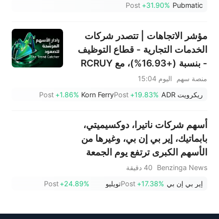
Post
+31.90%
Pubmatic
مؤشر الاتجاهات | تتصدر شركات
الخدمات التجارية - قطاع التوظيف
- بنسبة (+16.93%)، مع RCRUY
(+18%) وAMN (+16%)؛ وتحقق
منصة سهم
اليوم 15:04
أسهم HALO وNET وFAST
ريكرويت ADR
+19.83%
Post
Korn Ferry
+1.86%
Post
مستويات قياسية؛ بينما تقترب
أسهم EBAY وHON من تحقيق
أسهم شركات ناتيرا، دوكسيميتي،
اختراقات سعرية.
بابماتيك، إير بي إن بي، وغيرها من
الأسهم الكبرى ترتفع يوم الجمعة
Benzinga News
40 دقيقة
إير بي إن بي
+17.38%
Post
تويليو
+24.89%
Post