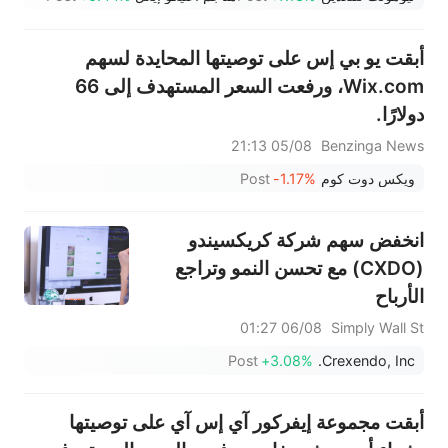
وYOU (+9.45%) اختراقات
صعودية؛ بينما جاء سهما FCX
أبقت يو بي إس على توصيتها المحايدة لسهم
(+3.87%) وTPR (+2.8%) ضمن
Wix.com، ورفعت السعر المستهدف إلى 66
خمسة أسهم تختبر مستويات
دولارًا.
اختراق
05/08 21:13
Benzinga News
ويكس دوت كوم
-1.17%
Post
انخفض سهم شركة كريكسيندو
(CXDO) مع تحسن النمو وتراجع
الأرباح
06/08 01:27
Simply Wall St
Post
+3.08%
Crexendo, Inc.
أبقت مجموعة إيفركور آي إس آي على توصيتها