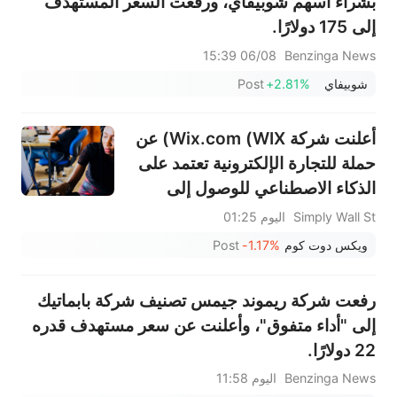
بشراء أسهم شوبيفاي، ورفعت السعر المستهدف
إلى 175 دولارًا.
06/08 15:39
Benzinga News
شوبيفاي
+2.81%
Post
أعلنت شركة Wix.com (WIX) عن
حملة للتجارة الإلكترونية تعتمد على
الذكاء الاصطناعي للوصول إلى
المزيد من الشركات الصغيرة
Simply Wall St
اليوم 01:25
والمتوسطة العاملة في مجال
ويكس دوت كوم
-1.17%
Post
الخدمات.
رفعت شركة ريموند جيمس تصنيف شركة بابماتيك
إلى "أداء متفوق"، وأعلنت عن سعر مستهدف قدره
22 دولارًا.
Benzinga News
اليوم 11:58