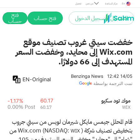
Post
En
مركز المساعدة
من نحن
تحميل
فتح
التسجيل / تسجيل الدخول
فتح حساب
حساب
خفضت سيتي غروب تصنيف موقع
Wix.com إلى محايد، وخفضت السعر
المستهدف إلى 66 دولارًا.
Benzinga News
12:42 14/05
EN-Original
تمت الترجمة بواسطة
ويكس دوت كوم
60.17
-1.17%
0.00%
Post
60.17
WIX
قام المحلل جيمس مايكل شيرمان لويس من سيتي جروب
بتخفيض تصنيف شركة Wix.com (NASDAQ:
) من
WIX
"شراء" إلى "محايد" وخفض السعر المستهدف من 105