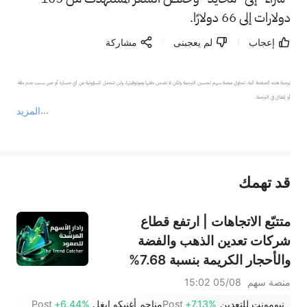
دولارات إلى 66 دولارًا.
إعجاب
لم يعجبنى
مشاركة
ترجمة هذه الصفحة آلية. تحاول منصة سهم تحسين الترجمة ولكن لا تضمن دقتها وموثوقيتها، ولن تتحمل المسؤولية عن أي خسارة أو ضرر بسبب عدم دقة 
المزيد
يمثل المحتوى أعلاه المسؤولية الشخصية للمؤلف وآرائه فقط، ولا يمثل أي مسؤولية لمنصة سهم، ولا يمكن لمنصة سهم تأكيد صحة ودقة ومصداقية المحتوى 
قد تهمك
عند الضرورة، يرجى استشارة مستشار استثمار محترف. لا تقدم منصة سهم أي مشورة استثمارية، ولا تقدم أي التزامات أو ضمانات.
متتبّع الاتجاهات | ارتفع قطاع
شركات تعدين الذهب والفضة
والأحجار الكريمة بنسبة 7.68%
بقيادة سهم NEM (+7%)؛ فيما
منصة سهم
05/08 15:02
سجل سهما TVTX (+16.88%)
نيومونت للتعدين
+7.13%
Post
مناجم أغنيكو إيغل
+6.44%
Post