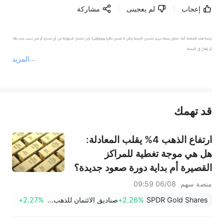
إعجاب
لم يعجبنى
مشاركة
ترجمة هذه الصفحة آلية. تحاول منصة سهم تحسين الترجمة ولكن لا تضمن دقتها وموثوقيتها، ولن تتحمل المسؤولية عن أي خسارة أو ضرر بسبب عدم دقة 
المزيد
يمثل المحتوى أعلاه المسؤولية الشخصية للمؤلف وآرائه فقط، ولا يمثل أي مسؤولية لمنصة سهم، ولا يمكن لمنصة سهم تأكيد صحة ودقة ومصداقية المحتوى 
قد تهمك
عند الضرورة، يرجى استشارة مستشار استثمار محترف. لا تقدم منصة سهم أي مشورة استثمارية، ولا تقدم أي التزامات أو ضمانات.
ارتفاع الذهب 4% يقلب المعادلة:
هل هي موجة تغطية للمراكز
القصيرة أم بداية دورة صعود جديدة؟
منصة سهم
06/08 09:59
SPDR Gold Shares
+2.26%
صناديق الائتمان للذهب Ishares
+2.27%