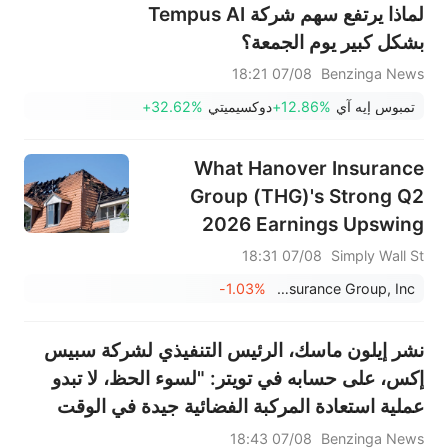
لماذا يرتفع سهم شركة Tempus AI
بشكل كبير يوم الجمعة؟
07/08 18:21
Benzinga News
تمبوس إيه آي
+12.86%
دوكسيميتي
+32.62%
What Hanover Insurance
Group (THG)'s Strong Q2
2026 Earnings Upswing
Means For Shareholders
07/08 18:31
Simply Wall St
-1.03%
Hanover Insurance Group, Inc.
نشر إيلون ماسك، الرئيس التنفيذي لشركة سبيس
إكس، على حسابه في تويتر: "لسوء الحظ، لا تبدو
عملية استعادة المركبة الفضائية جيدة في الوقت
الحالي. ومع ذلك، تمكنا من الحصول على صور
07/08 18:43
Benzinga News