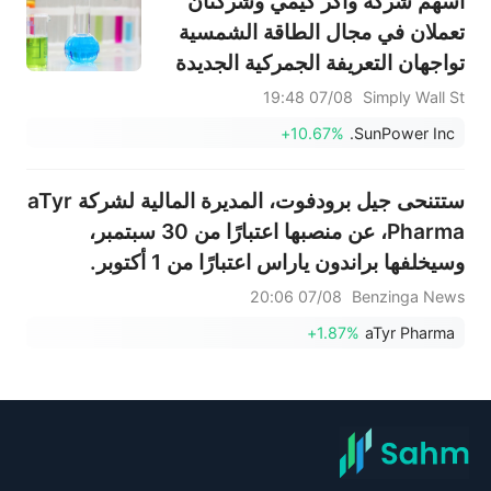
أسهم شركة واكر كيمي وشركتان
تعملان في مجال الطاقة الشمسية
تواجهان التعريفة الجمركية الجديدة
على البولي سيليكون
07/08 19:48
Simply Wall St
+10.67%
SunPower Inc.
ستتنحى جيل برودفوت، المديرة المالية لشركة aTyr
Pharma، عن منصبها اعتبارًا من 30 سبتمبر،
وسيخلفها براندون ياراس اعتبارًا من 1 أكتوبر.
07/08 20:06
Benzinga News
+1.87%
aTyr Pharma