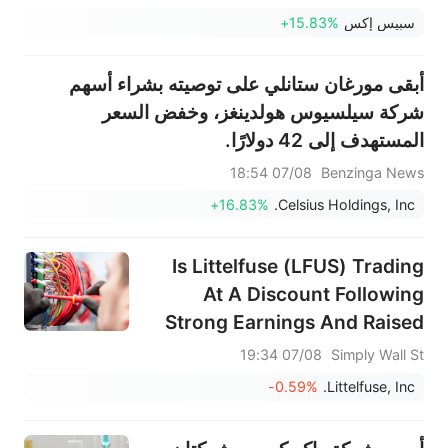
مقرّبة لمناطق حيوية من الدرع الحراري والمحركات
سبيس إكس
+15.83%
لإجراء تحسينات مستقبلية."
أبقى مورغان ستانلي على توصيته بشراء أسهم
شركة سيلسيوس هولدينغز، وخفض السعر
المستهدف إلى 42 دولارًا.
07/08 18:54
Benzinga News
+16.83%
Celsius Holdings, Inc.
Is Littelfuse (LFUS) Trading
At A Discount Following
Strong Earnings And Raised
Guidance?
07/08 19:34
Simply Wall St
-0.59%
Littelfuse, Inc.