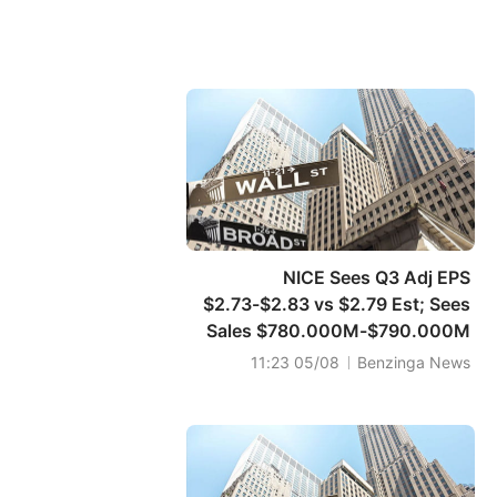
NICE Sees Q3 Adj EPS
$2.73-$2.83 vs $2.79 Est; Sees
Sales $780.000M-$790.000M
vs $795.481M Est
05/08 11:23
Benzinga News