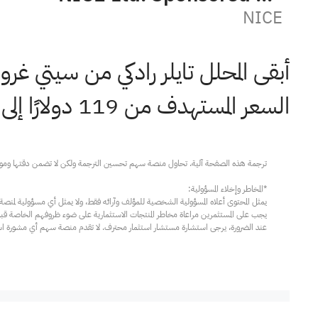
NICE
أبقى المحلل تايلر رادكي من سيتي غروب على
السعر المستهدف من 119 دولارًا إلى 100 دولار.
عند الضرورة، يرجى استشارة مستشار استثمار محترف. لا تقدم منصة سهم أي مشورة استثم