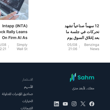
12 سهماً صناعياً تشهد
Intapp (INTA)
تحركات في جلسة ما
ock Rally Leans
بعد إغلاق السوق يوم
On Firm AI As
الأربعاء
Losses Deepen
6/08
Simply
05/08
Benzinga
2:21
Wall St
21:06
News
الاستثمار
الأسهم
معك.. لأبعد مدى
صناديق المؤشرات المتداولة
الخيارات
الضمانات