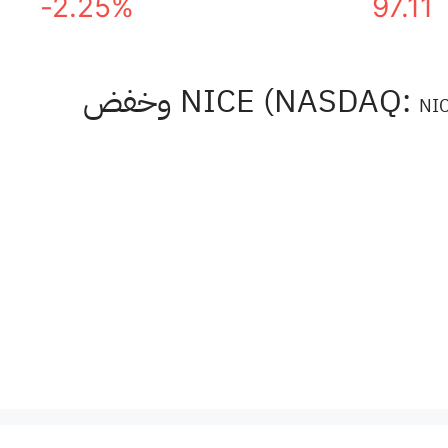
-2.25%
97.11
) وخفض
NI