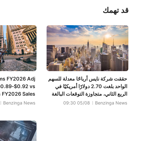
قد تهمك
حققت شركة نايس أرباحًا معدلة للسهم
rms FY2026 Adj
الواحد بلغت 2.70 دولارًا أمريكيًا في
$0.89-$0.92 vs
الربع الثاني، متجاوزة التوقعات البالغة
s FY2026 Sales
2.64 دولارًا أمريكيًا، وبلغت مبيعاتها
.188B-$2.303B
Benzinga News
05/08 09:30
Benzinga News
782.293 مليون دولار أمريكي،
vs $2.203B Est
متجاوزة التوقعات البالغة 766.507
مليون دولار أمريكي.