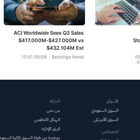
ACI Worldwide Sees Q3 Sales
$417.000M-$427.000M vs
St
$432.104M Est
06/08 10:01
Benzinga News
0
0
الأسواق
الشركة
السوق السعودي
من نحن
السوق الأمريكي
الهيكل التنظيمي
فريق الإدارة
الخصائص
مرخصة من هيئة السوق المالية السعود