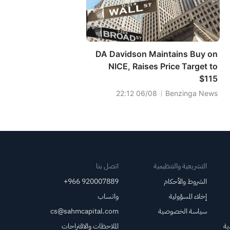
DA Davidson Maintains Buy on
NICE, Raises Price Target to
$115
06/08 22:12
Benzinga News
التشريعية والتنظيمية
اتصل بنا
الشروط والأحكام
+966 920007889
إخلاء المسؤولية
واتساب
سياسة الخصوصية
cs@sahmcapital.com
ية
الملاحظات والاقتراحات