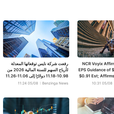
NCR Voyix Affi
رفعت شركة نايس توقعاتها المعدلة
EPS Guidance of 
لأرباح السهم للسنة المالية 2026 من
$0.91 Est; Affirm
10.98-11.18 دولارًا إلى 11.06-11.26
Guidance of $2
دولارًا مقابل 11.10 دولارًا تقديريًا؛
05/08 11:24
Benzinga News
05/08 10:31
وأكدت توقعاتها للمبيعات للسنة المالية
2026 عند 3.170-3.190 مليار دولار
مقابل 3.179 مليار دولار تقديريًا