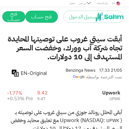
Pre
En
مركز المساعدة
من نحن
تحميل
فتح
التسجيل / تسجيل الدخول
فتح حساب
حساب
أبقت سيتي غروب على توصيتها المحايدة
تجاه شركة أب وورك، وخفضت السعر
المستهدف إلى 10 دولارات.
Benzinga News
17:33 21/05
EN-Original
تمت الترجمة بواسطة
Upwork
9.42
-1.77%
+0.53%
Pre
9.47
UPWK
أبقى المحلل رونالد جوزي من سيتي غروب على توصيته بـ
Upwork (NASDAQ:
) مع تعليق محايد وخفض
UPWK
السعر المستهدف من 17 دولارًا إلى 10 دولارات.