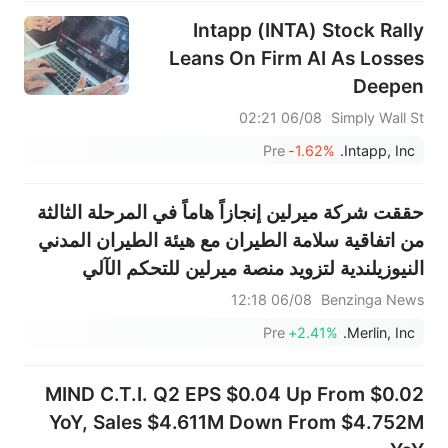
Intapp (INTA) Stock Rally
Leans On Firm AI As Losses
Deepen
06/08 02:21
Simply Wall St
Pre
-1.62%
Intapp, Inc.
حققت شركة ميرلين إنجازاً هاماً في المرحلة الثالثة
من اتفاقية سلامة الطيران مع هيئة الطيران المدني
النيوزيلندية لتزويد منصة ميرلين للتحكم الآلي
بالطيران بنظام حاسوبي للتحكم في الطيران ونظام
06/08 12:18
Benzinga News
اتصالات آلي، وذلك بالتنسيق مع إدارة الطيران
Pre
+2.41%
Merlin, Inc.
الفيدرالية الأ...
MIND C.T.I. Q2 EPS $0.04 Up From $0.02
YoY, Sales $4.611M Down From $4.752M