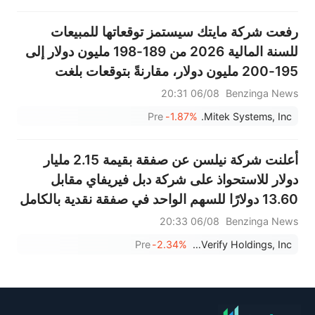
رفعت شركة مايتك سيستمز توقعاتها للمبيعات
للسنة المالية 2026 من 189-198 مليون دولار إلى
195-200 مليون دولار، مقارنةً بتوقعات بلغت
194.475 مليون دولار.
06/08 20:31
Benzinga News
Pre
-1.87%
Mitek Systems, Inc.
أعلنت شركة نيلسن عن صفقة بقيمة 2.15 مليار
دولار للاستحواذ على شركة دبل فيريفاي مقابل
13.60 دولارًا للسهم الواحد في صفقة نقدية بالكامل
06/08 20:33
Benzinga News
Pre
-2.34%
DoubleVerify Holdings, Inc.