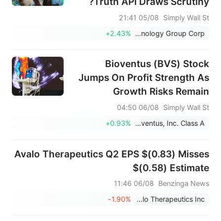
Truth API Draws Scrutiny?
05/08 21:41
Simply Wall St
+2.43%
Trump Media & Technology Group Corp.
Bioventus (BVS) Stock
Jumps On Profit Strength As
Growth Risks Remain
06/08 04:50
Simply Wall St
+0.93%
Bioventus, Inc. Class A
Avalo Therapeutics Q2 EPS $(0.83) Misses
$(0.58) Estimate
06/08 11:46
Benzinga News
-1.90%
Avalo Therapeutics Inc