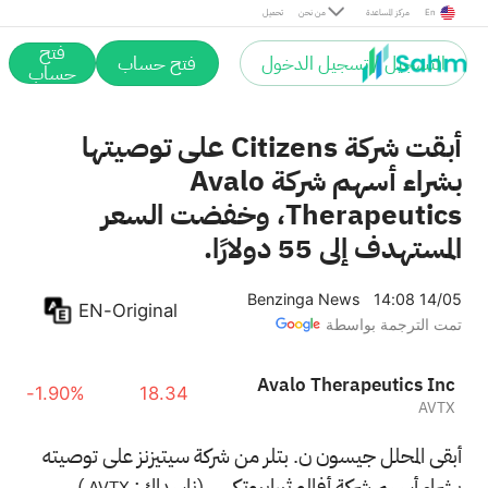
En
مركز المساعدة
من نحن
تحميل
فتح
التسجيل / تسجيل الدخول
فتح حساب
حساب
أبقت شركة Citizens على توصيتها
بشراء أسهم شركة Avalo
Therapeutics، وخفضت السعر
المستهدف إلى 55 دولارًا.
Benzinga News
14:08 14/05
EN-Original
تمت الترجمة بواسطة
Avalo Therapeutics Inc
-1.90%
18.34
AVTX
أبقى المحلل جيسون ن. بتلر من شركة سيتيزنز على توصيته
بشراء أسهم شركة أفالو ثيرابيوتكس (ناسداك:
)
AVTX