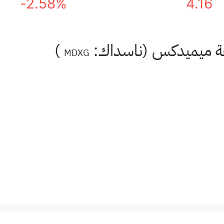
-2.58%
4.16
وعة ميميدكس (ناسداك:
)
MDXG