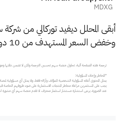
MDXG
أبقى المحلل ديفيد توركالي من شرك
وخفض السعر المستهدف من 10 دولارات إلى 7 دولارات.
عند الضرورة، يرجى استشارة مستشار استثمار محترف. لا تقدم منصة سهم أي مشورة استثم