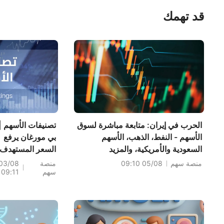
قد تهمك
الحرب في إيران: متابعة مباشرة لسوق
تصنيفات الأسهم 
الأسهم - النفط، الذهب، الأسهم
بي مورغان يرفع
السعودية والأمريكية، والمزيد
السعر المستهدف
لسهم أمازون
منصة سهم
05/08 09:10
منصة
03/08
سهم
09:11
(AMZN) إلى
دولارًا؛ y
تغطية سهم 4D
Molecular
Therapeutics