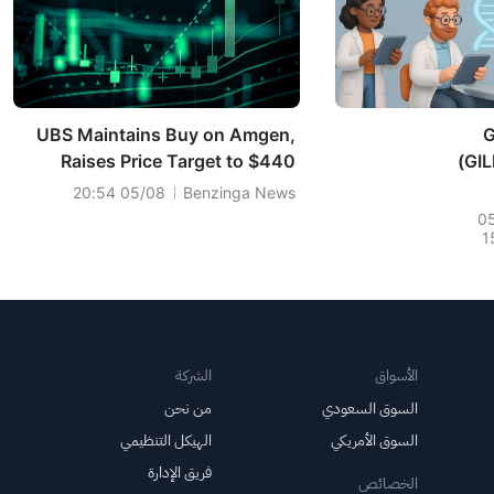
لارًا،
نية
UBS Maintains Buy on Amgen,
G
Raises Price Target to $440
(GIL
05/08 20:54
Benzinga News
0
1
A
الأسواق
الشركة
السوق السعودي
من نحن
السوق الأمريكي
الهيكل التنظيمي
فريق الإدارة
الخصائص