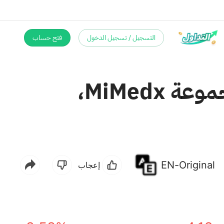
التسجيل / تسجيل الدخول
فتح حساب
أبقت شركة Citizens على توصيتها بشراء أسهم مجموعة MiMedx،
EN-Original
إعجاب