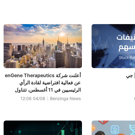
| جي
أعلنت شركة enGene Therapeutics
عن فعالية افتراضية لقادة الرأي
الرئيسيين في 11 أغسطس، تتناول
المشهد العلاجي لسرطان المثانة غير
04/08 12:06
Benzinga News
 365
الغازي، والتسلسل الجيني، والتسعير،
B. Rile تبدأ
وديناميكيات السداد.