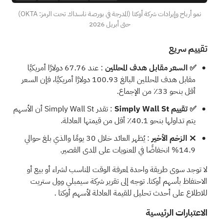
نمو أرباح وإيرادات شركة أوكتا (المدرجة في بورصة ناسداك تحت الرمز: OKTA)
حتى أبريل 2026
تقييم سريع
✅ السعر مقابل هدف المحللين
: عند 67.76 دولارًا أمريكيًا
مقابل هدف المحللين البالغ 100.93 دولارًا أمريكيًا، فإن السعر
أقل بنحو 33٪ من الإجماع.
✅ تقييم Simply Wall St
: تقدر Simply Wall St أن الأسهم
يتم تداولها بنحو 40.1٪ أقل من قيمتها العادلة.
❌ الزخم الأخير
: يُظهر العائد خلال 30 يومًا والذي بلغ حوالي
14.9% انخفاضًا في المعنويات على المدى القصير.
لا توجد سوى طريقة واحدة لمعرفة الوقت المناسب لشراء أو بيع أو
الاحتفاظ بأسهم أوكتا. توجه إلى
تقرير شركة سيمبلي وول ستريت
للاطلاع على أحدث تحليل للقيمة العادلة لأسهم أوكتا
.
الاعتبارات الرئيسية