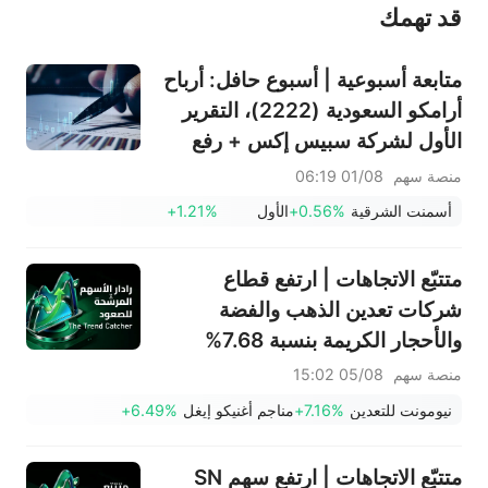
قد تهمك
عند الضرورة، يرجى استشارة مستشار استثمار محترف. لا تقدم منصة سهم أي مشورة استثمارية، ولا تقدم أي التزامات أو ضمانات.
متابعة أسبوعية | أسبوع حافل: أرباح
أرامكو السعودية (2222)، التقرير
الأول لشركة سبيس إكس + رفع
قيود التجميد الضخمة، نتائج
منصة سهم
01/08 06:19
سانديسك/سناب/إيه إم دي؛ بيانات
أسمنت الشرقية
+0.56%
الأول
+1.21%
ADP ووظائف القطاع غير الزراعي
لشهر يوليو في دائرة الضوء
متتبّع الاتجاهات | ارتفع قطاع
شركات تعدين الذهب والفضة
والأحجار الكريمة بنسبة 7.68%
بقيادة سهم NEM (+7%)؛ فيما
منصة سهم
05/08 15:02
سجل سهما TVTX (+16.88%)
نيومونت للتعدين
+7.16%
مناجم أغنيكو إيغل
+6.49%
وYOU (+9.45%) اختراقات
صعودية؛ بينما جاء سهما FCX
متتبّع الاتجاهات | ارتفع سهم SN