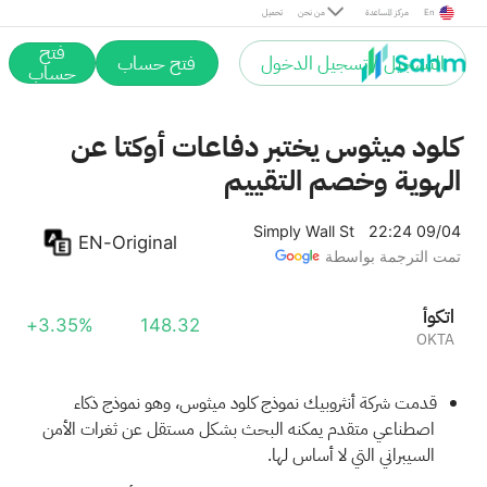
En
مركز المساعدة
من نحن
تحميل
فتح
التسجيل / تسجيل الدخول
فتح حساب
حساب
كلود ميثوس يختبر دفاعات أوكتا عن
الهوية وخصم التقييم
Simply Wall St
22:24 09/04
EN-Original
تمت الترجمة بواسطة
أوكتا
+3.35%
148.32
OKTA
قدمت شركة أنثروبيك نموذج كلود ميثوس، وهو نموذج ذكاء
اصطناعي متقدم يمكنه البحث بشكل مستقل عن ثغرات الأمن
السيبراني التي لا أساس لها.