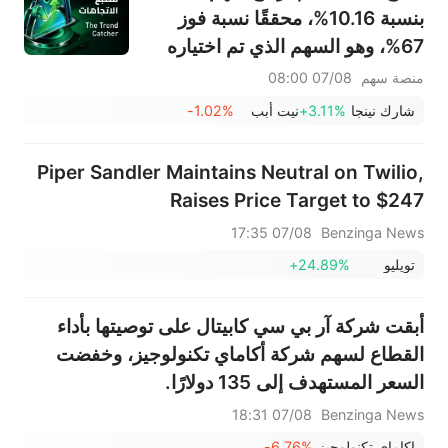
(+3.87%) وTPR (+2.8%) ضمن
بنسبة 10.16%، محققًا نسبة فوز
خمسة أسهم تختبر مستويات
67%، وهو السهم الذي تم اختياره
اختراق
الأسبوع الماضي؛ يشهد قطاع
منصة سهم
07/08 08:00
الأجهزة المنزلية انتعاشًا ملحوظًا - لا
شارك نينجا
+3.11%
نيت أبب
-1.02%
تفوتوا أبرز تحركات الأسبوع المقبل
Piper Sandler Maintains Neutral on Twilio,
Raises Price Target to $247
07/08 17:35
Benzinga News
تويليو
+24.89%
أبقت شركة آر بي سي كابيتال على توصيتها بأداء
القطاع لسهم شركة أكاماي تكنولوجيز، وخفضت
السعر المستهدف إلى 135 دولارًا.
07/08 18:31
Benzinga News
اكاماي تكنولوجيز
-6.76%