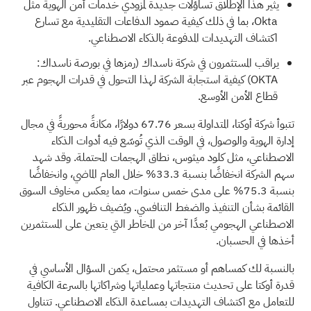
يثير هذا الإطلاق تساؤلات جديدة لمزودي خدمات أمن الهوية مثل
Okta، بما في ذلك كيفية صمود الدفاعات التقليدية مع تسارع
اكتشاف التهديدات المدفوعة بالذكاء الاصطناعي.
يراقب المستثمرون في شركة ناسداك (رمزها في بورصة ناسداك:
OKTA) كيفية استجابة الشركة لهذا التحول في قدرات الهجوم عبر
قطاع الأمن الأوسع.
تتبوأ شركة أوكتا، المتداولة بسعر 67.76 دولارًا، مكانةً محوريةً في مجال
إدارة الهوية والوصول، في الوقت الذي تُوسّع فيه أدوات الذكاء
الاصطناعي، مثل كلود ميثوس، نطاق الهجمات المحتملة. وقد شهد
سهم الشركة انخفاضًا بنسبة 33.3% خلال العام الماضي، وانخفاضًا
بنسبة 75.3% على مدى خمس سنوات، مما يعكس مخاوف السوق
القائمة بشأن التنفيذ والضغط التنافسي. ويُضيف ظهور الذكاء
الاصطناعي الهجومي بُعدًا آخر من المخاطر التي يتعين على المستثمرين
أخذها في الحسبان.
بالنسبة لك كمساهم أو مستثمر محتمل، يكمن السؤال الأساسي في
قدرة أوكتا على تحديث منتجاتها وعملياتها وشراكاتها بالسرعة الكافية
للتعامل مع اكتشاف التهديدات بمساعدة الذكاء الاصطناعي. تتناول