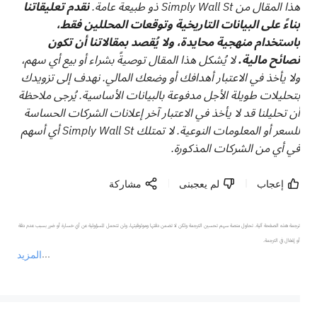
هذا المقال من Simply Wall St ذو طبيعة عامة.
نقدم تعليقاتنا
بناءً على البيانات التاريخية وتوقعات المحللين فقط،
باستخدام منهجية محايدة، ولا يُقصد بمقالاتنا أن تكون
نصائح مالية.
لا يُشكل هذا المقال توصيةً بشراء أو بيع أي سهم،
ولا يأخذ في الاعتبار أهدافك أو وضعك المالي. نهدف إلى تزويدك
بتحليلات طويلة الأجل مدفوعة بالبيانات الأساسية. يُرجى ملاحظة
أن تحليلنا قد لا يأخذ في الاعتبار آخر إعلانات الشركات الحساسة
للسعر أو المعلومات النوعية. لا تمتلك Simply Wall St أي أسهم
في أي من الشركات المذكورة.
إعجاب
لم يعجبنى
مشاركة
ترجمة هذه الصفحة آلية. تحاول منصة سهم تحسين الترجمة ولكن لا تضمن دقتها وموثوقيتها، ولن تتحمل المسؤولية عن أي خسارة أو ضرر بسبب عدم دقة 
المزيد
يمثل المحتوى أعلاه المسؤولية الشخصية للمؤلف وآرائه فقط، ولا يمثل أي مسؤولية لمنصة سهم، ولا يمكن لمنصة سهم تأكيد صحة ودقة ومصداقية المحتوى 