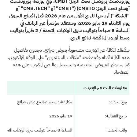
يورونكست بروكسل تحت الرمز: CMBT، وفي بورصة يورونكست
أوسلو تحت الرمز: CMBTO)
("CMBT" أو "CMB.TECH" أو
"الشركة") أرباحها للربع الأول من عام 2026 قبل افتتاح السوق
يوم الثلاثاء 19 مايو 2026، وستعقد مؤتمراً عبر الهاتف في
الساعة 8 صباحاً بتوقيت شرق الولايات المتحدة / 2 ظهراً بتوقيت
وسط أوروبا لمناقشة نتائج الربع.
ستُعقد المكالمة عبر الإنترنت مصحوبةً بعرض شرائح. تجدون تفاصيل
هذه المكالمة أدناه وفي
صفحة "علاقات المستثمرين"
على الموقع الإلكتروني.
كما ستتوفر العروض التقديمية والتسجيل والنص المكتوب على هذه
الصفحة.
معلومات البث عبر الإنترنت
نوع الحدث:
مكالمة فيديو جماعية مع عرض شرائح
تاريخ الفعالية:
19 مايو 2026
وقت الحدث:
الساعة 8 صباحاً بتوقيت شرق الولايات المتحدة / الساعة 2 ظهراً بتوقيت وسط أوروبا