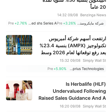
20 عاماً
09/08 14:32
Benzinga News
شركة مايكروستراتيجي
+3.26%
Pre
Strategy Inc 8 % Pfd Registered shs Series A
+2.76%
Pre
ارتفعت أسهم شركة أمبريوس
تكنولوجيز (AMPX) بنسبة 23.4%
بعد رفع توقعاتها لعام 2026 وسط
تحسن اقتصاديات التصنيع
09/08 15:32
Simply Wall St
Pre
+5.90%
Amprius Technologies
Is Herbalife (HLF)
Undervalued Following
Raised Sales Guidance And A
Quarterly Loss?
09/08 16:20
Simply Wall St