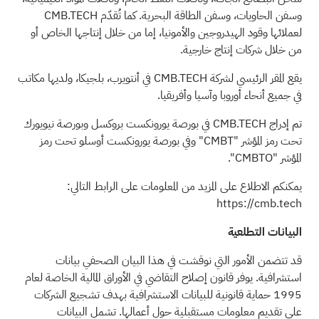
وسفن الحاويات، وسفن الطاقة البحرية. كما تُقدّم CMB.TECH
لعملائها وقود الهيدروجين والأمونيا، إما من خلال إنتاجها الخاص أو
من خلال شركات إنتاج خارجية.
يقع المقر الرئيسي لشركة CMB.TECH في أنتويرب، بلجيكا، ولديها مكاتب
في جميع أنحاء أوروبا وآسيا وأفريقيا.
تم إدراج CMB.TECH في بورصة يورونكست بروكسل وبورصة نيويورك
تحت رمز المؤشر "CMBT" وفي بورصة يورونكست أوسلو تحت رمز
المؤشر "CMBTO".
يمكنكم الاطلاع على المزيد من المعلومات على الرابط التالي:
https://cmb.tech
البيانات التطلعية
قد تتضمن الأمور التي نوقشت في هذا البيان الصحفي بيانات
استشرافية. يوفر قانون إصلاح التقاضي في الأوراق المالية الخاصة لعام
1995 حماية قانونية للبيانات الاستشرافية بهدف تشجيع الشركات
على تقديم معلومات مستقبلية حول أعمالها. تشمل البيانات