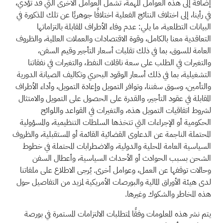
إضافةً إلى هذه العوامل المهمة، تشمل العوامل الأخرى التي قد تؤدي،
في رأينا، إلى اختلاف النتائج الفعلية اختلافًا جوهريًا عن تلك المذكورة في
البيانات التطلعية، ما يلي: عدم وفاء الأطراف المقابلة بالتزاماتها
التعاقدية معنا بالكامل، وقوة الاقتصادات والعملات العالمية، والظروف
العامة للسوق، بما في ذلك تقلبات أسعار التأجير وقيم السفن،
والتغيرات في الطلب على سعة ناقلات النفط، والتغيرات في نفقاتنا
التشغيلية، بما في ذلك أسعار الوقود البحري وتكاليف الصيانة الدورية
والتأمين، وسوق سفننا، وتوافر التمويل وإعادة التمويل، وأداء الأطراف
المقابلة في عقود التأجير، والقدرة على الحصول على التمويل والامتثال
لشروط اتفاقيات التمويل هذه، والتغيرات في القواعد واللوائح
الحكومية أو الإجراءات التي تتخذها السلطات التنظيمية، والمسؤولية
المحتملة الناجمة عن الدعاوى القضائية القائمة أو المستقبلية، والظروف
السياسية العامة المحلية والدولية، والاضطرابات المحتملة في خطوط
الشحن بسبب الحوادث أو الأحداث السياسية، وأعطال السفن
وحالات توقفها عن العمل، وعوامل أخرى. يُرجى الاطلاع على ملفاتنا
لدى هيئة الأوراق المالية والبورصات الأمريكية لمزيد من التفاصيل حول
هذه المخاطر والشكوك وغيرها.
يتم نشر هذه المعلومات وفقًا لمتطلبات الالتزامات المستمرة في بورصة