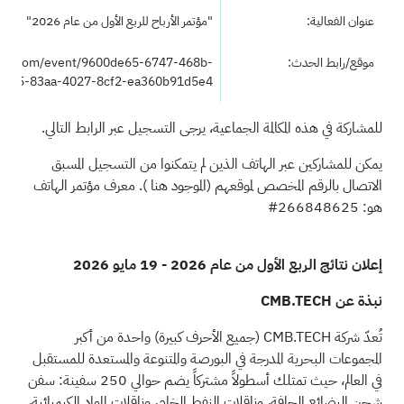
عنوان الفعالية:
"مؤتمر الأرباح للربع الأول من عام 2026"
موقع/رابط الحدث:
soft.com/event/9600de65-6747-468b-
045-83aa-4027-8cf2-ea360b91d5e4
للمشاركة في هذه المكالمة الجماعية، يرجى التسجيل عبر
الرابط
التالي.
يمكن للمشاركين عبر الهاتف الذين لم يتمكنوا من التسجيل المسبق
الاتصال بالرقم المخصص لموقعهم (الموجود
هنا
). معرف مؤتمر الهاتف
هو: 266848625#
إعلان نتائج الربع الأول من عام 2026 - 19 مايو 2026
نبذة عن CMB.TECH
تُعدّ شركة CMB.TECH (جميع الأحرف كبيرة) واحدة من أكبر
المجموعات البحرية المدرجة في البورصة والمتنوعة والمستعدة للمستقبل
في العالم، حيث تمتلك أسطولاً مشتركاً يضم حوالي 250 سفينة: سفن
شحن البضائع الجافة، وناقلات النفط الخام، وناقلات المواد الكيميائية،