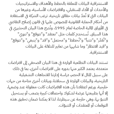
الاستشرافية البيانات المتعلقة بالخطط والأهداف والاستراتيجيات
والأحداث أو الأداء المستقبلي، والافتراضات الأساسية، وغيرها من
البيانات التي لا تُعدّ بيانات حقائق تاريخية. ترغب الشركة في الاستفادة
من أحكام الحماية القانونية المنصوص عليها في قانون إصلاح التقاضي
في الأوراق المالية الخاصة لعام 1995، وتُدرج هذا البيان التحذيري في
هذا السياق. تُستخدم كلمات مثل "نعتقد" و"نتوقع" و"ننوي"
و"نُقدّر" و"نتنبأ" و"نُخطط" و"محتمل" و"قد" و"ينبغي" و"نتوقع"
و"قيد الانتظار" وما شابهها من تعابير للدلالة على البيانات
الاستشرافية.
تستند البيانات التطلعية الواردة في هذا البيان الصحفي إلى افتراضات
متعددة، يعتمد الكثير منها بدوره على افتراضات أخرى، بما في ذلك
على سبيل المثال لا الحصر، دراسة إدارتنا للاتجاهات التشغيلية
التاريخية، والبيانات الواردة في سجلاتنا، وبيانات أخرى متاحة من جهات
خارجية. ورغم اعتقادنا بأن هذه الافتراضات كانت معقولة عند وضعها،
إلا أنها بطبيعتها عرضة لشكوك واحتمالات كبيرة يصعب أو يستحيل
التنبؤ بها، وهي خارجة عن سيطرتنا، لذا لا يمكننا ضمان تحقيق هذه
التوقعات أو المعتقدات أو التنبؤات.