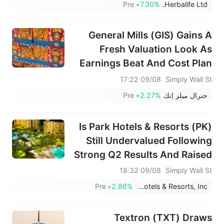
Pre
+7.30%
Herbalife Ltd.
General Mills (GIS) Gains A
Fresh Valuation Look As
Earnings Beat And Cost Plan
Land
09/08 17:22
Simply Wall St
جنرال ميلز إنك
+2.27%
Pre
Is Park Hotels & Resorts (PK)
Still Undervalued Following
Strong Q2 Results And Raised
Guidance?
09/08 18:32
Simply Wall St
Pre
+2.86%
Park Hotels & Resorts, Inc.
Textron (TXT) Draws