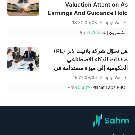
Valuation Attention As
Earnings And Guidance Hold
Up
09/08 18:30
Simply Wall St
تكسترون إنك
+1.75%
Pre
هل تحوّل شركة بلانيت لابز (PL)
صفقات الذكاء الاصطناعي
الحكومية إلى ميزة مستدامة في
مجال التحليلات الجغرافية المكانية؟
09/08 19:21
Simply Wall St
Pre
+5.33%
Planet Labs PBC