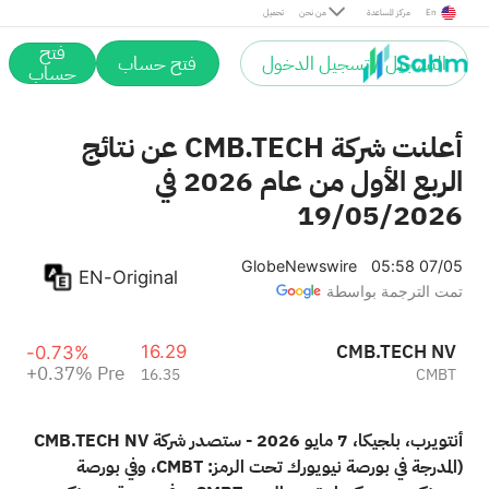
Pre
En
مركز المساعدة
من نحن
تحميل
فتح
التسجيل / تسجيل الدخول
فتح حساب
حساب
أعلنت شركة CMB.TECH عن نتائج
الربع الأول من عام 2026 في
19/05/2026
GlobeNewswire
05:58 07/05
EN-Original
تمت الترجمة بواسطة
CMB.TECH NV
16.29
-0.73%
+0.37%
Pre
16.35
CMBT
أنتويرب، بلجيكا، 7 مايو 2026 - ستصدر شركة CMB.TECH NV
(المدرجة في بورصة نيويورك تحت الرمز: CMBT، وفي بورصة