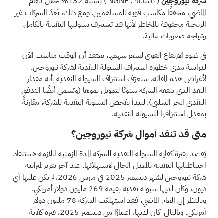
شركة نيوروجين
(
ناسداك: NGNE
) بنسبة 132% خلال العام
الماضي، محققًا مكاسب قوية للمساهمين. ومع ذلك، تُعدّ الشركات غير
الربحية محفوفة بالمخاطر لأنها قد تستنزف سيولتها النقدية بالكامل
وتواجه صعوبات مالية.
في ضوء الارتفاع القوي لسعر سهمها، نعتقد أن الوقت مناسب الآن
لدراسة مدى خطورة استنزاف السيولة النقدية لشركة نيوروجين.
لأغراض هذه المقالة، سنعرّف استنزاف السيولة النقدية بأنه مقدار
النقد الذي تنفقه الشركة سنويًا لتمويل نموها (ويُسمى أيضًا التدفق
النقدي الحر السلبي). لنبدأ بفحص السيولة النقدية للشركة، مقارنةً
بمعدل استنزافها للسيولة النقدية.
متى قد تنفد أموال شركة نيوروجين؟
يُقصد بفترة كفاية السيولة النقدية للشركة المدة الزمنية اللازمة لاستنفاد
احتياطياتها النقدية بالمعدل الحالي لاستهلاكها. عند آخر تقرير لميزانية
شركة نيوروجين لشهر ديسمبر 2025 في مارس 2026، لم يكن عليها أي
ديون، وكان لديها سيولة نقدية بقيمة 269 مليون دولار أمريكي.
وبالنظر إلى العام الماضي، فقد استهلكت الشركة 78 مليون دولار
أمريكي. وبالتالي، كان لديها، اعتبارًا من ديسمبر 2025، فترة كفاية