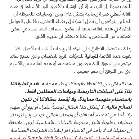
للنقد يدعونا إلى التريث، إلا أن المؤشرات الأخرى التي ناقشناها في هذه
المقالة تُعطي صورة إيجابية بشكل عام. ومن الإيجابيات الملحوظة أن
المحللين يتوقعون أن تصل الشركة إلى نقطة التعادل. بناءً على العوامل
المذكورة في هذه المقالة، نعتقد أن وضع استنزاف النقد يستدعي بعض
الاهتمام من المساهمين، لكننا لا نعتقد أن عليهم القلق.
إذا كنت تفضل الاطلاع على شركة أخرى ذات أساسيات أفضل، فلا
تفوت هذه القائمة
المجانية
للشركات المثيرة للاهتمام، والتي تتمتع بعائد
مرتفع على حقوق الملكية وديون منخفضة،
أو
هذه القائمة من الأسهم
التي من المتوقع أن تنمو جميعها
.
هذا المقال من Simply Wall St ذو طبيعة عامة.
نقدم تعليقاتنا
بناءً على البيانات التاريخية وتوقعات المحللين فقط،
باستخدام منهجية محايدة، ولا يُقصد بمقالاتنا أن تكون
نصائح مالية.
لا يُشكل هذا المقال توصيةً بشراء أو بيع أي سهم،
ولا يأخذ في الاعتبار أهدافك أو وضعك المالي. نهدف إلى تزويدك
بتحليلات طويلة الأجل مدفوعة بالبيانات الأساسية. يُرجى ملاحظة
أن تحليلنا قد لا يأخذ في الاعتبار آخر إعلانات الشركات الحساسة
للسعر أو المعلومات النوعية. لا تمتلك Simply Wall St أي أسهم