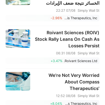
الخسائر نتيجة ضعف الإيرادات
07/08 22:27
Simply Wall St
-2.96%
Aclaris Therapeutics, Inc.
Roivant Sciences (ROIV)
Stock Rally Leans On Cash As
Losses Persist
08/08 06:31
Simply Wall St
+3.47%
Roivant Sciences Ltd.
We're Not Very Worried
About Compass
Therapeutics'
(NASDAQ:CMPX) Cash Burn
08/08 12:52
Simply Wall St
Rate
+8.04%
Compass Therapeutics, Inc.