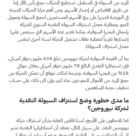
المزيد من السيولة في المستقبل. تستطيع الشركات جمع رأس المال إما
عن طريق الاقتراض أو إصدار الأسهم. ومن أهم مزايا الشركات المدرجة
في البورصة قدرتها على بيع الأسهم للمستثمرين لجمع السيولة وتمويل
النمو. وبمقارنة معدل استنزاف السيولة النقدية السنوي للشركة
بإجمالي قيمتها السوقية، يمكننا تقدير عدد الأسهم التي سيتعين عليها
إصدارها تقريباً لتغطية نفقات تشغيل الشركة لسنة أخرى (بنفس
معدل استنزاف السيولة).
بما أن القيمة السوقية لشركة نيوروجين تبلغ 434 مليون دولار أمريكي،
فإن استنزافها النقدي البالغ 78 مليون دولار أمريكي يعادل حوالي
18% من قيمتها السوقية. ونتيجة لذلك، نتوقع أن تتمكن الشركة من
جمع المزيد من الأموال للنمو دون عناء كبير، وإن كان ذلك على حساب
تخفيف حصة المساهمين.
ما مدى خطورة وضع استنزاف السيولة النقدية
لشركة نيوروجين؟
كما تلاحظون على الأرجح، لسنا قلقين للغاية بشأن استنزاف شركة
نيوروجين للنقد. على سبيل المثال، نعتقد أن احتياطياتها النقدية تشير
إلى أن الشركة تسير على الطريق الصحيح. ورغم أن تزايد استنزافها