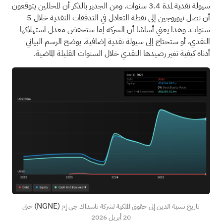
سيولة نقدية لمدة 3.4 سنوات. ومن الجدير بالذكر أن المحللين يتوقعون
أن تصل نيوروجين إلى نقطة التعادل في التدفقات النقدية خلال 5
سنوات. وهذا يعني أساسًا أن الشركة إما ستخفض معدل استهلاكها
النقدي، أو ستحتاج إلى سيولة نقدية إضافية. يوضح الرسم البياني
أدناه كيفية تغير رصيدها النقدي خلال السنوات القليلة الماضية.
(NGNE)
تاريخ نسبة الدين إلى حقوق الملكية لشركة ناسداك جي إم
حتى
20 أبريل 2026