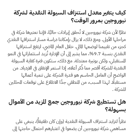
كيف يتغير معدل استنزاف السيولة النقدية لشركة
نيوروجين بمرور الوقت؟
نظرًا لأن شركة نيوروجين لا تُحقق إيرادات حاليًا، فإننا نعتبرها شركة في
مراحلها الأولى. ومع ذلك، لا يزال بإمكاننا دراسة مسار استنزافها النقدي
كجزء من تقييمنا لوضعها المالي. خلال العام الماضي، ارتفع استنزافها
النقدي بنسبة 9.7%، مما يشير إلى أن الإدارة تُزيد استثماراتها في النمو
المستقبلي، ولكن بوتيرة معتدلة. مع ذلك، ستكون فترة كفاية السيولة
النقدية للشركة أقصر مما ذُكر أعلاه، إذا استمر الإنفاق في الازدياد. من
الواضح أن العامل الحاسم هو قدرة الشركة على تنمية أعمالها
مستقبلًا. لهذا السبب، من المنطقي جدًا الاطلاع على
توقعات المحللين
للشركة
.
هل تستطيع شركة نيوروجين جمع المزيد من الأموال
بسهولة؟
نظراً لتزايد استنزاف السيولة النقدية (وإن كان طفيفاً)، ينبغي على
مساهمي شركة نيوروجين أن يضعوا في اعتبارهم احتمال حاجتها إلى