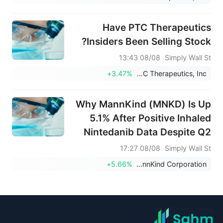
Have PTC Therapeutics
Insiders Been Selling Stock?
08/08 13:43
Simply Wall St
+3.47%
PTC Therapeutics, Inc.
Why MannKind (MNKD) Is Up
5.1% After Positive Inhaled
Nintedanib Data Despite Q2
Net Loss
08/08 17:27
Simply Wall St
+5.66%
MannKind Corporation