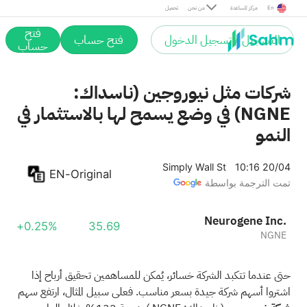
En
مركز المساعدة
من نحن
تحميل
فتح
التسجيل / تسجيل الدخول
فتح حساب
حساب
شركات مثل نيوروجين (ناسداك:
NGNE) في وضع يسمح لها بالاستثمار في
النمو
Simply Wall St
10:16 20/04
EN-Original
تمت الترجمة بواسطة
Neurogene Inc.
+0.25%
35.69
NGNE
حتى عندما تتكبد الشركة خسائر، يُمكن للمساهمين تحقيق أرباح إذا
اشتروا أسهم شركة جيدة بسعر مناسب. فعلى سبيل المثال، ارتفع سهم