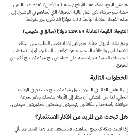
هامش الربح، ومضاعف الأرباح المستقبلية الأعلى؟ يُقدّم هذا التقرير
خطة نمو جريئة، لكن المعالم المالية الدقيقة التي تُساهم في الوصول إلى
هذه القيمة العادلة البالغة 130 دولارًا قد تكون غير متوقعة.
النتيجة: القيمة العادلة 129.64 دولارًا (مبالغ في تقييمها)
ومع ذلك، لا يزال هناك خطر كبير إذا انخفض الطلب على الذكاء
الاصطناعي والطاقة الشمسية عن توقعات المحللين، أو إذا ضغطت
التعريفات الجمركية والمنافسة على هوامش ربح شركة كورنينج أكثر من
المتوقع.
الخطوات التالية
إن النقاش الدائر في السوق حول شركة كورنينج محتدم في الوقت
الحالي، لذا من المنطقي أن تنظر إلى الأرقام بنفسك وتقرر بسرعة
موقفك باستخدام
مكافأتين رئيسيتين وعلامتين تحذيريتين مهمتين
.
هل تبحث عن المزيد من أفكار الاستثمار؟
إذا لفتت شركة كورنينج انتباهك، فلا تتوقف عند هذا الحد. قد تأتي