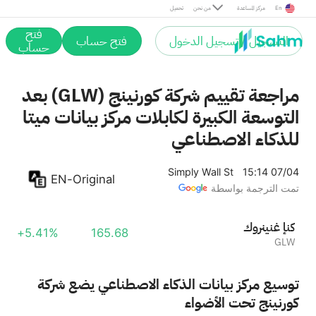
En
مركز المساعدة
من نحن
تحميل
فتح
التسجيل / تسجيل الدخول
فتح حساب
حساب
مراجعة تقييم شركة كورنينج (GLW) بعد
التوسعة الكبيرة لكابلات مركز بيانات ميتا
للذكاء الاصطناعي
Simply Wall St
15:14 07/04
EN-Original
تمت الترجمة بواسطة
كورنينغ إنك
+5.41%
165.68
GLW
توسيع مركز بيانات الذكاء الاصطناعي يضع شركة
كورنينج تحت الأضواء