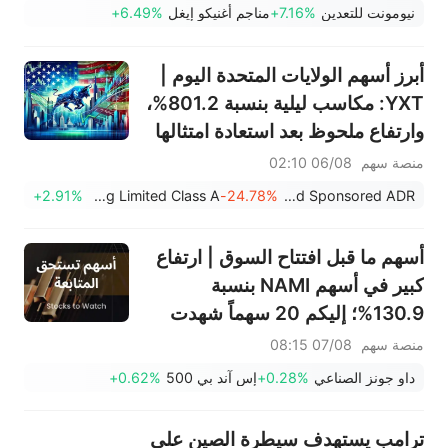
سجل سهما TVTX (+16.88%)
نيومونت للتعدين
+7.16%
مناجم أغنيكو إيغل
+6.49%
وYOU (+9.45%) اختراقات
صعودية؛ بينما جاء سهما FCX
أبرز أسهم الولايات المتحدة اليوم |
(+3.87%) وTPR (+2.8%) ضمن
YXT: مكاسب ليلية بنسبة 801.2%،
خمسة أسهم تختبر مستويات
وارتفاع ملحوظ بعد استعادة امتثالها
اختراق
لقواعد ناسداك، والقضاء على خطر
منصة سهم
06/08 02:10
الشطب من البورصة
+2.91%
Julong Holding Limited Class A
-24.78%
YXT.COM Group Holding Limited Sponsored ADR
أسهم ما قبل افتتاح السوق | ارتفاع
كبير في أسهم NAMI بنسبة
130.9%؛ إليكم 20 سهماً شهدت
تحركات قبل افتتاح السوق (7
منصة سهم
07/08 08:15
أغسطس)
داو جونز الصناعي
+0.28%
إس آند بي 500
+0.62%
ترامب يستهدف سيطرة الصين على