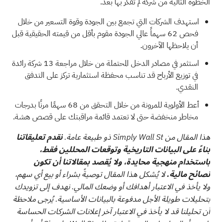
الخطوة التالية من شركة لم تفكر بها بعد.
استهدف الشركات التي تجمع بين الجودة وقوة التسعير من خلال
فحص
62 سهماً عالي الجودة مقوم بأقل من قيمته الحقيقية
قبل
أن يلاحظها الآخرون.
استثمر في مصادر الدخل المحتملة من خلال مراجعة
13 شركة رائدة
في توزيع الأرباح
قد تناسب محفظة استثمارية تركز على التدفق
النقدي.
أعط الأولوية للمرونة من خلال التحقق من
68 سهمًا مرنًا بدرجات
مخاطر منخفضة
حتى لا تعتمد قائمة مراقبتك على قصص هشة.
هذا المقال من Simply Wall St ذو طبيعة عامة.
نقدم تعليقاتنا
بناءً على البيانات التاريخية وتوقعات المحللين فقط،
باستخدام منهجية محايدة، ولا يُقصد بمقالاتنا أن تكون
نصائح مالية.
لا يُشكل هذا المقال توصيةً بشراء أو بيع أي سهم،
ولا يأخذ في الاعتبار أهدافك أو وضعك المالي. نهدف إلى تزويدك
بتحليلات طويلة الأجل مدفوعة بالبيانات الأساسية. يُرجى ملاحظة
أن تحليلنا قد لا يأخذ في الاعتبار آخر إعلانات الشركات الحساسة