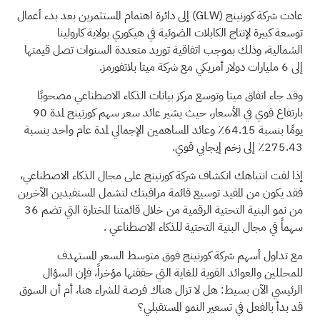
عادت شركة كورنينج
(GLW)
إلى دائرة اهتمام المستثمرين بعد بدء أعمال
توسعة كبيرة لإنتاج الكابلات الضوئية في هيكوري بولاية كارولينا
الشمالية، وذلك بموجب اتفاقية توريد متعددة السنوات تصل قيمتها
إلى 6 مليارات دولار أمريكي مع شركة ميتا بلاتفورمز.
وقد جاء اتفاق ميتا وتوسع مركز بيانات الذكاء الاصطناعي مصحوبًا
بارتفاع قوي في الأسعار، حيث يشير عائد سعر سهم كورنينج لمدة 90
يومًا بنسبة 64.15٪ وعائد المساهمين الإجمالي لمدة عام واحد بنسبة
275.43٪ إلى زخم إيجابي قوي.
إذا لفت انتباهك انكشاف شركة كورنينج على مجال الذكاء الاصطناعي،
فقد يكون من المفيد توسيع قائمة مراقبتك لتشمل المستفيدين الآخرين
من نمو البنية التحتية الرقمية من خلال قائمتنا المختارة التي تضم
36
سهماً في مجال البنية التحتية للذكاء الاصطناعي
.
مع تداول أسهم شركة كورنينج فوق متوسط السعر المستهدف
للمحللين والعوائد القوية للغاية التي حققتها مؤخراً، فإن السؤال
الرئيسي الآن بسيط: هل لا تزال هناك فرصة للشراء هنا، أم أن السوق
قد بدأ بالفعل في تسعير النمو المستقبلي؟