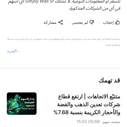
للسعر أو المعلومات النوعية. لا تمتلك Simply Wall St أي أسهم
في أي من الشركات المذكورة.
إعجاب
لم يعجبنى
مشاركة
ترجمة هذه الصفحة آلية. تحاول منصة سهم تحسين الترجمة ولكن لا تضمن دقتها وموثوقيتها، ولن تتحمل المسؤولية عن أي خسارة أو ضرر بسبب عدم دقة 
المزيد
يمثل المحتوى أعلاه المسؤولية الشخصية للمؤلف وآرائه فقط، ولا يمثل أي مسؤولية لمنصة سهم، ولا يمكن لمنصة سهم تأكيد صحة ودقة ومصداقية المحتوى 
قد تهمك
عند الضرورة، يرجى استشارة مستشار استثمار محترف. لا تقدم منصة سهم أي مشورة استثمارية، ولا تقدم أي التزامات أو ضمانات.
متتبّع الاتجاهات | ارتفع قطاع
شركات تعدين الذهب والفضة
والأحجار الكريمة بنسبة 7.68%
بقيادة سهم NEM (+7%)؛ فيما
منصة سهم
05/08 15:02