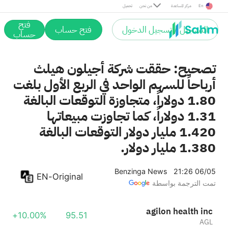
En
مركز المساعدة
من نحن
تحميل
فتح
التسجيل / تسجيل الدخول
فتح حساب
حساب
تصحيح: حققت شركة أجيلون هيلث
أرباحاً للسهم الواحد في الربع الأول بلغت
1.80 دولاراً، متجاوزة التوقعات البالغة
1.31 دولاراً، كما تجاوزت مبيعاتها
1.420 مليار دولار التوقعات البالغة
1.380 مليار دولار.
Benzinga News
21:26 06/05
EN-Original
تمت الترجمة بواسطة
agilon health inc
+10.00%
95.51
AGL