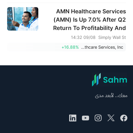
AMN Healthcare Services
(AMN) Is Up 7.0% After Q2
Return To Profitability And
Stronger Staffing Demand –
09/08 14:32
Simply Wall St
Has The Bull Case Changed?
+16.88%
AMN Healthcare Services, Inc.
معك.. لأبعد مدى