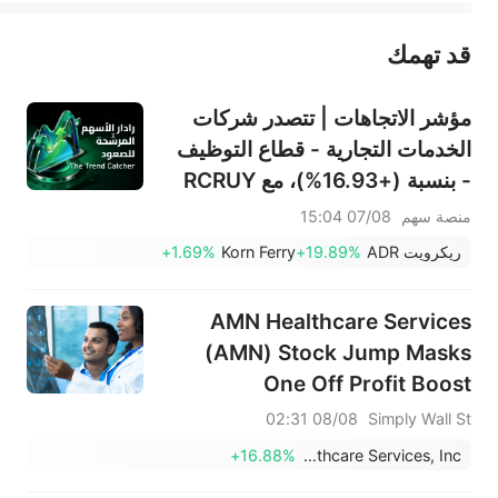
قد تهمك
عند الضرورة، يرجى استشارة مستشار استثمار محترف. لا تقدم منصة سهم أي مشورة استثمارية، ولا تقدم أي التزامات أو ضمانات.
مؤشر الاتجاهات | تتصدر شركات
الخدمات التجارية - قطاع التوظيف
- بنسبة (+16.93%)، مع RCRUY
(+18%) وAMN (+16%)؛ وتحقق
منصة سهم
07/08 15:04
أسهم HALO وNET وFAST
ريكرويت ADR
+19.89%
Korn Ferry
+1.69%
مستويات قياسية؛ بينما تقترب
أسهم EBAY وHON من تحقيق
AMN Healthcare Services
اختراقات سعرية.
(AMN) Stock Jump Masks
One Off Profit Boost
08/08 02:31
Simply Wall St
+16.88%
AMN Healthcare Services, Inc.