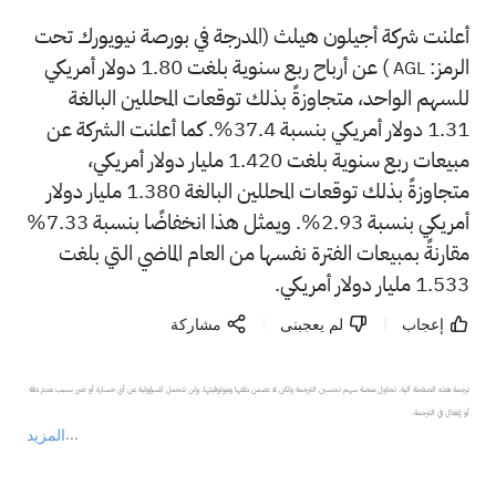
أعلنت شركة أجيلون هيلث (المدرجة في بورصة نيويورك تحت
الرمز:
) عن أرباح ربع سنوية بلغت 1.80 دولار أمريكي
AGL
للسهم الواحد، متجاوزةً بذلك توقعات المحللين البالغة
1.31 دولار أمريكي بنسبة 37.4%. كما أعلنت الشركة عن
مبيعات ربع سنوية بلغت 1.420 مليار دولار أمريكي،
متجاوزةً بذلك توقعات المحللين البالغة 1.380 مليار دولار
أمريكي بنسبة 2.93%. ويمثل هذا انخفاضًا بنسبة 7.33%
مقارنةً بمبيعات الفترة نفسها من العام الماضي التي بلغت
1.533 مليار دولار أمريكي.
إعجاب
لم يعجبنى
مشاركة
ترجمة هذه الصفحة آلية. تحاول منصة سهم تحسين الترجمة ولكن لا تضمن دقتها وموثوقيتها، ولن تتحمل المسؤولية عن أي خسارة أو ضرر بسبب عدم دقة 
المزيد
يمثل المحتوى أعلاه المسؤولية الشخصية للمؤلف وآرائه فقط، ولا يمثل أي مسؤولية لمنصة سهم، ولا يمكن لمنصة سهم تأكيد صحة ودقة ومصداقية المحتوى 