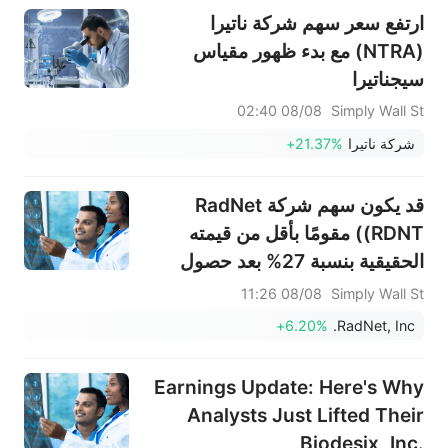
ارتفع سعر سهم شركة ناتيرا
(NTRA) مع بدء ظهور مقياس
سيجناتيرا
08/08 02:40
Simply Wall St
شركة ناتيرا
+21.37%
قد يكون سهم شركة RadNet
(RDNT) مقومًا بأقل من قيمته
الحقيقية بنسبة 27% بعد حصول
تقنية الموجات فوق الصوتية
08/08 11:26
Simply Wall St
المدعومة بالذكاء الاصطناعي على
+6.20%
RadNet, Inc.
موافقة إدارة الغذاء والدواء
الأمريكية.
Earnings Update: Here's Why
Analysts Just Lifted Their
Biodesix, Inc.