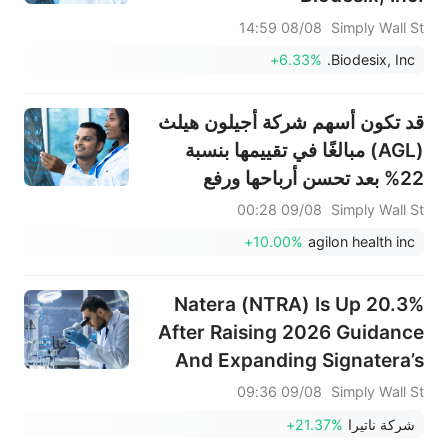
(NASDAQ:BDSX) Price Target
08/08 14:59
Simply Wall St
To US$32.67
+6.33%
Biodesix, Inc.
قد تكون أسهم شركة أجيلون هيلث
(AGL) مبالغًا في تقييمها بنسبة
22% بعد تحسن أرباحها ورفع
توقعاتها المستقبلية.
09/08 00:28
Simply Wall St
+10.00%
agilon health inc
Natera (NTRA) Is Up 20.3%
After Raising 2026 Guidance
And Expanding Signatera’s
Oncology Reach
09/08 09:36
Simply Wall St
شركة ناتيرا
+21.37%