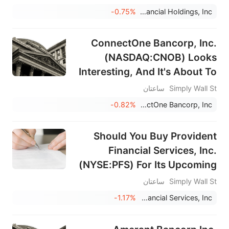
-0.75%
Provident Financial Holdings, Inc.
ConnectOne Bancorp, Inc.
(NASDAQ:CNOB) Looks
Interesting, And It's About To
Pay A Dividend
Simply Wall St
ساعتان
-0.82%
ConnectOne Bancorp, Inc.
Should You Buy Provident
Financial Services, Inc.
(NYSE:PFS) For Its Upcoming
Dividend?
Simply Wall St
ساعتان
-1.17%
Provident Financial Services, Inc.