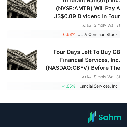
Amerant Bancorp Inc.
(NYSE:AMTB) Will Pay A
US$0.09 Dividend In Four
Days
Simply Wall St
ساعة
-0.96%
Mercantil Bank Holding Corporation - Class A Common Stock
Four Days Left To Buy CB
Financial Services, Inc.
(NASDAQ:CBFV) Before The
Ex-Dividend Date
Simply Wall St
ساعة
+1.85%
CB Financial Services, Inc.