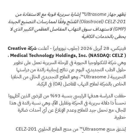
يُظهر جهاز Ultrasome™ إشارة سريرية قوية مع الاستفادة من
CELZ-201
(Olastrocel)
المُنتَج وفقًا لممارسات التصنيع الجيدة
(GMP)
لاستهداف سوق التهاب المفاصل العظمي الكبير الذي لا
يحظى بالخدمات الكافية
فينيكس، 28 أبريل 2026 (جلوب نيوزواير) - أعلنت
شركة Creative
،
Medical Technology Holdings, Inc. (NASDAQ:
CELZ
)
وهي شركة للتكنولوجيا الحيوية في المرحلة السريرية تعمل على تطوير
حلول الطب التجديدي، اليوم عن نتائج إيجابية رائدة من دراستها
التجريبية لـ Ultrasome™، وهو العلاج التجديدي الخالي من الخلايا
الخاص بالشركة لعلاج التهاب المفاصل
(OA)
في الركبة.
حققت الدراسة هدفها الرئيسي بنسبة 93% من المرضى الذين أظهروا
تحسناً ذا دلالة سريرية في الحركة وتقليل الألم، وهي نسبة رائدة في هذا
المجال، مع تحمل جيد للعلاج وعدم الإبلاغ عن أي أحداث ضائرة
خطيرة.
يُشتق منتج Ultrasome™ من منتج العلاج الخلوي CELZ-201