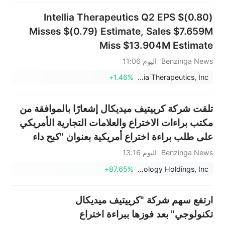
Intellia Therapeutics Q2 EPS $(0.80)
Misses $(0.79) Estimate, Sales $7.659M
Miss $13.904M Estimate
Benzinga News
اليوم 11:06
+1.46%
Intellia Therapeutics, Inc.
تلقت شركة كرييتيف ميديكال إشعارًا بالموافقة من
مكتب براءات الاختراع والعلامات التجارية الأمريكي
على طلب براءة اختراع أمريكية بعنوان "كبح داء
السكري باستخدام الإكسوسومات من الخلايا
Benzinga News
اليوم 13:16
النخاعية المبرمجة بالخلايا الجذعية".
+87.65%
Creative Medical Technology Holdings, Inc.
ارتفع سهم شركة "كرييتيف ميديكال
تكنولوجي" بعد فوزها ببراءة اختراع