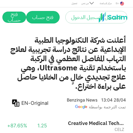
En
مركز المساعدة
من نحن
تحميل
فتح
التسجيل / تسجيل الدخول
فتح حساب
حساب
أعلنت شركة التكنولوجيا الطبية
الإبداعية عن نتائج دراسة تجريبية لعلاج
التهاب المفاصل العظمي في الركبة
باستخدام تقنية Ultrasome، وهي
علاج تجديدي خالٍ من الخلايا حاصل
على براءة اختراع.
Benzinga News
13:04 28/04
EN-Original
تمت الترجمة بواسطة
Creative Medical Technology Holdings, Inc.
+87.65%
1.25
CELZ