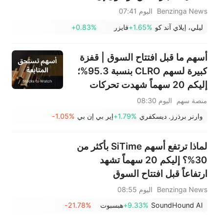
مليون من سكان نيويورك سيدفعون
Benzinga News
اليوم 07:41
المزيد مقابل الأدوية الموصوفة:
ليلي، إيلاي آند كو
+1.65%
فايزر
+0.83%
"هجوم جديد على كبار السن..."
أسهم ما قبل افتتاح السوق | قفزة
كبيرة لسهم CLRO بنسبة 95.3%؛
إليكم 20 سهماً شهدت تحركات
ملحوظة قبل افتتاح السوق (6
منصة سهم
اليوم 08:30
أغسطس)
وارنر برذرز. ديسكفري
+1.79%
إير بي إن بي
-1.05%
لماذا ترتفع أسهم SiTime بأكثر من
30%؟ إليكم 20 سهماً تشهد
ارتفاعاً قبل افتتاح السوق
Benzinga News
اليوم 08:55
SoundHound AI
+9.33%
هبسبوت
-21.78%