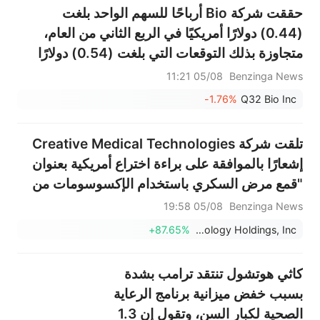
حققت شركة Bio أرباحًا للسهم الواحد بلغت
(0.44) دولارًا أمريكيًا في الربع الثاني من العام،
متجاوزة بذلك التوقعات التي بلغت (0.54) دولارًا
أمريكيًا.
05/08 11:21
Benzinga News
-1.76%
Q32 Bio Inc
تلقت شركة Creative Medical Technologies
إشعارًا بالموافقة على براءة اختراع أمريكية بعنوان
"قمع مرض السكري باستخدام الإكسوسومات من
الخلايا النخاعية المبرمجة بالخلايا الجذعية".
05/08 19:58
Benzinga News
+87.65%
Creative Medical Technology Holdings, Inc.
كاثي هوتشول تنتقد ترامب بشدة
بسبب خفض ميزانية برنامج الرعاية
الصحية لكبار السن، وتقول إن 1.3