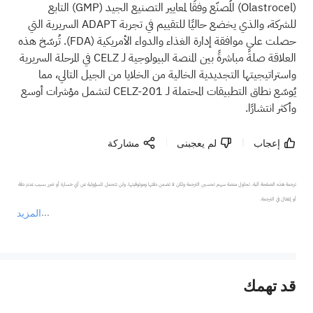
(Olastrocel)
المُصنّع وفقًا لمعايير التصنيع الجيد
(GMP)
التابع
للشركة، والذي يخضع حاليًا للتقييم في تجربة ADAPT السريرية التي
حصلت على موافقة إدارة الغذاء والدواء الأمريكية
(FDA)
. تُرسّخ هذه
العلاقة صلةً مباشرةً بين المنصة البيولوجية لـ CELZ في المرحلة السريرية
واستراتيجيتها التجديدية الخالية من الخلايا من الجيل التالي، مما
يُوسّع نطاق التطبيقات المحتملة لـ CELZ-201 لتشمل مؤشرات أوسع
وأكثر انتشارًا.
إعجاب
لم يعجبنى
مشاركة
ترجمة هذه الصفحة آلية. تحاول منصة سهم تحسين الترجمة ولكن لا تضمن دقتها وموثوقيتها، ولن تتحمل المسؤولية عن أي خسارة أو ضرر بسبب عدم دقة 
المزيد
يمثل المحتوى أعلاه المسؤولية الشخصية للمؤلف وآرائه فقط، ولا يمثل أي مسؤولية لمنصة سهم، ولا يمكن لمنصة سهم تأكيد صحة ودقة ومصداقية المحتوى 
قد تهمك
عند الضرورة، يرجى استشارة مستشار استثمار محترف. لا تقدم منصة سهم أي مشورة استثمارية، ولا تقدم أي التزامات أو ضمانات.