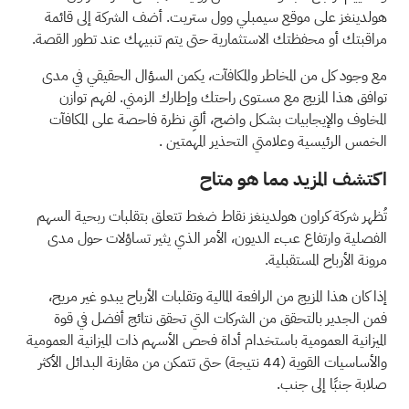
هولدينغز على موقع سيمبلي وول ستريت. أضف الشركة إلى
قائمة
مراقبتك
أو
محفظتك الاستثمارية
حتى يتم تنبيهك عند تطور القصة.
مع وجود كل من المخاطر والمكافآت، يكمن السؤال الحقيقي في مدى
توافق هذا المزيج مع مستوى راحتك وإطارك الزمني. لفهم توازن
المخاوف والإيجابيات بشكل واضح، ألقِ نظرة فاحصة على
المكافآت
الخمس الرئيسية وعلامتي التحذير المهمتين
.
اكتشف المزيد مما هو متاح
تُظهر شركة كراون هولدينغز نقاط ضغط تتعلق بتقلبات ربحية السهم
الفصلية وارتفاع عبء الديون، الأمر الذي يثير تساؤلات حول مدى
مرونة الأرباح المستقبلية.
إذا كان هذا المزيج من الرافعة المالية وتقلبات الأرباح يبدو غير مريح،
فمن الجدير بالتحقق من الشركات التي تحقق نتائج أفضل في قوة
الميزانية العمومية باستخدام
أداة فحص الأسهم ذات الميزانية العمومية
والأساسيات القوية (44 نتيجة)
حتى تتمكن من مقارنة البدائل الأكثر
صلابة جنبًا إلى جنب.