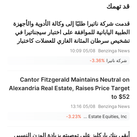
قد تهمك
عند الضرورة، يرجى استشارة مستشار استثمار محترف. لا تقدم منصة سهم أي مشورة استثمارية، ولا تقدم أي التزامات أو ضمانات.
قدمت شركة ناتيرا طلبًا إلى وكالة الأدوية والأجهزة
الطبية اليابانية للموافقة على اختبار سيجناتيرا في
تشخيص سرطان المثانة الغازي للعضلات كاختبار
تشخيصي مساعد.
05/08 10:09
Benzinga News
شركة ناتيرا
-3.36%
Cantor Fitzgerald Maintains Neutral on
Alexandria Real Estate, Raises Price Target
to $52
05/08 13:16
Benzinga News
-3.23%
Alexandria Real Estate Equities, Inc.
أبقى بنك باركليز على توصيته بزيادة الوزن النسبي