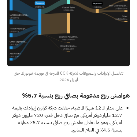
تفاصيل الإيرادات والمصروفات لشركة CCK المدرجة في بورصة نيويورك حتى
أبريل 2026
هوامش ربح مدعومة بصافي ربح بنسبة 5.7%
على مدار الـ 12 شهرًا الماضية، حققت شركة كراون إيرادات بقيمة
12.7 مليار دولار أمريكي مع صافي دخل قدره 720 مليون دولار
أمريكي، وهو ما يعادل هامش ربح صافي بنسبة 5.7٪ مقارنة
بنسبة 4.6٪ في العام السابق.