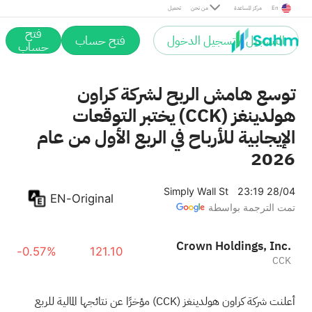
En
مركز المساعدة
من نحن
تحميل
فتح
التسجيل / تسجيل الدخول
فتح حساب
حساب
توسع هامش الربح لشركة كراون
هولدينغز (CCK) يختبر التوقعات
الإيجابية للأرباح في الربع الأول من عام
2026
Simply Wall St
23:19 28/04
EN-Original
تمت الترجمة بواسطة
Crown Holdings, Inc.
-0.57%
121.10
CCK
أعلنت شركة كراون هولدينغز
(CCK)
مؤخرًا عن نتائجها المالية للربع