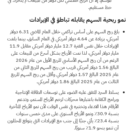
الموسم، إلا أن الربح الفصلي لكل دولار من المبيعات لم يتحرك في
خط مستقيم.
نمو ربحية السهم يقابله تباطؤ في الإيرادات
بلغ ربح السهم على أساس تراكمي خلال العام الماضي 6.31 دولار
أمريكي، بزيادة عن 4.64 دولار أمريكي في العام السابق، بينما بلغت
الإيرادات خلال نفس الفترة 12.7 مليار دولار أمريكي مقابل 11.9
مليار دولار أمريكي، لذا نمت الأرباح بشكل أسرع من المبيعات على
الرغم من أن ربح السهم الأساسي للربع الأول من عام 2026
البالغ 1.56 دولار أمريكي قريب من ربح السهم للربع الثاني من
عام 2025 البالغ 1.57 دولار أمريكي وأقل من ربح السهم للربع
الثالث من عام 2025 البالغ 1.86 دولار أمريكي.
يسلط السرد المتفق عليه الضوء على توسعات الطاقة الإنتاجية
وبرامج الكفاءة باعتبارها محركات لزخم الأرباح المستمر، وتدعم
الأرقام هذا الادعاء وتختبره في نفس الوقت لأن نمو الأرباح المتأخرة
بنسبة 30.9٪ ونمو الأرباح السنوي على مدى خمس سنوات
بنسبة 23.4٪ يأتي جنبًا إلى جنب مع الإيرادات التي يتوقع المحللون
أن تنمو بنحو 1.9٪ سنويًا.