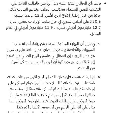
يربط رأي المحللين المتفق عليه هذا الهامش بالطلب المتزايد على
التغليف المعدني المستدام ومكاسب الكفاءة، وتدعم البيانات ذلك
جزئياً من خلال إظهار ارتفاع أرباح الأشهر الـ 12 الماضية بنسبة
30.9٪ على أساس سنوي في حين بلغت الإيرادات لنفس الفترة
12.7 مليار دولار أمريكي مقارنة بـ 11.9 مليار دولار أمريكي في العام
السابق.
في حين أن الرواية السائدة تتحدث عن زيادة أحجام علب
المشروبات والأطعمة وتحديث المصانع مما يساعد على تحسين
هوامش الربح، فإن الانتقال في هامش الربح الصافي من 4.6٪
إلى 5.7٪ يتوافق مع فكرة أن الربحية تتحسن بشكل أسرع
من المبيعات.
في الوقت نفسه، فإن صافي الدخل للربع الأول من عام 2026
باستثناء البنود الإضافية البالغ 175 مليون دولار أمريكي على
إيرادات قدرها 3.3 مليار دولار أمريكي يقع جنبًا إلى جنب مع
صافي الدخل للربع الأول من عام 2025 البالغ 193 مليون
دولار أمريكي على إيرادات قدرها 2.9 مليار دولار أمريكي، مما
يدل على أنه على الرغم من أن حجم الأعمال أكبر هذا