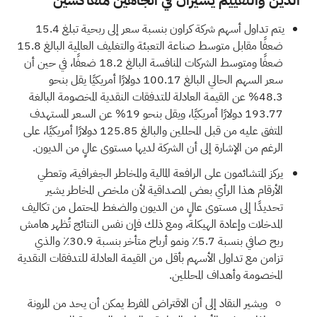
يتم تداول أسهم شركة كراون بنسبة سعر إلى ربحية تبلغ 15.4
ضعفًا مقابل متوسط صناعة التعبئة والتغليف العالمية البالغ 15.8
ضعفًا ومتوسط الشركات المنافسة البالغ 18.2 ضعفًا، في حين أن
سعر السهم الحالي البالغ 100.17 دولارًا أمريكيًا يقل بنحو
48.3% عن القيمة العادلة للتدفقات النقدية المخصومة البالغة
193.77 دولارًا أمريكيًا، ويقل بنحو 19% عن السعر المستهدف
المتفق عليه من قبل المحللين والبالغ 125.85 دولارًا أمريكيًا، على
الرغم من الإشارة إلى أن الشركة لديها مستوى عالٍ من الديون.
يركز المتشائمون على الرافعة المالية والمخاطر الجغرافية، وتعطي
الأرقام هذا الرأي بعض المصداقية لأن ملخص المخاطر يشير
تحديدًا إلى مستوى عالٍ من الديون والضغط المحتمل من تكاليف
المدخلات وإعادة الهيكلة، ومع ذلك فإن نفس النتائج تُظهر هامش
ربح صافي بنسبة 5.7٪ ونمو أرباح متأخر بنسبة 30.9٪ والذي
تزامن مع تداول الأسهم بأقل من القيمة العادلة للتدفقات النقدية
المخصومة وأهداف المحللين.
ويشير النقاد إلى أن الاقتراض المفرط يمكن أن يحد من المرونة