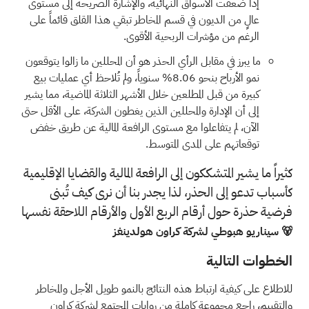
إذا ضعفت الأسواق النهائية، والإشارة الصريحة إلى مستوى
عالٍ من الديون في قسم المخاطر تبقي هذا القلق قائماً على
الرغم من مؤشرات الربحية الأقوى.
ما يبرز في مقابل الرأي الحذر هو أن المحللين ما زالوا يتوقعون
نمو الأرباح بنحو 8.06% سنوياً، ولم تُلاحظ أي عمليات بيع
كبيرة من قبل المطلعين خلال الأشهر الثلاثة الماضية، مما يشير
إلى أن الإدارة والمحللين الذين يغطون الشركة، على الأقل حتى
الآن، لم يتفاعلوا مع مستوى الرافعة المالية عن طريق خفض
توقعاتهم على المدى المتوسط.
كثيراً ما يشير المتشككون إلى الرافعة المالية والقضايا الإقليمية
كأسباب تدعو إلى الحذر، لذا يجدر بنا أن نرى كيف تُبنى
فرضية حذرة حول أرقام الربع الأول والأرقام اللاحقة نفسها
🐻 سيناريو هبوطي لشركة كراون هولدينغز
الخطوات التالية
للاطلاع على كيفية ارتباط هذه النتائج بالنمو طويل الأجل والمخاطر
والتقييم، راجع مجموعة كاملة من
روايات المجتمع
لشركة كراون