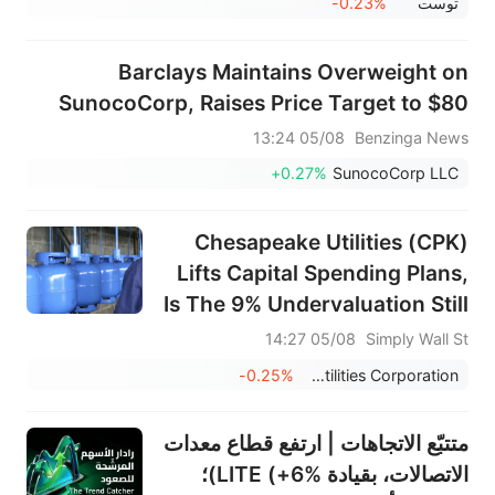
توست
-0.23%
Barclays Maintains Overweight on
SunocoCorp, Raises Price Target to $80
05/08 13:24
Benzinga News
+0.27%
SunocoCorp LLC
Chesapeake Utilities (CPK)
Lifts Capital Spending Plans,
Is The 9% Undervaluation Still
Compelling?
05/08 14:27
Simply Wall St
-0.25%
Chesapeake Utilities Corporation
متتبّع الاتجاهات | ارتفع قطاع معدات
الاتصالات، بقيادة LITE (+6%)؛