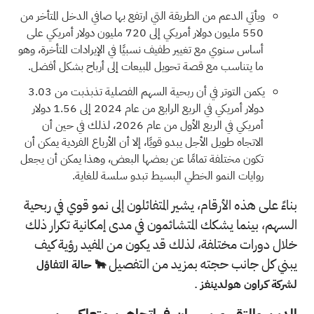
ويأتي الدعم من الطريقة التي ارتفع بها صافي الدخل المتأخر من
550 مليون دولار أمريكي إلى 720 مليون دولار أمريكي على
أساس سنوي مع تغيير طفيف نسبيًا في الإيرادات المتأخرة، وهو
ما يتناسب مع قصة تحويل المبيعات إلى أرباح بشكل أفضل.
يكمن التوتر في أن ربحية السهم الفصلية تذبذبت من 3.03
دولار أمريكي في الربع الرابع من عام 2024 إلى 1.56 دولار
أمريكي في الربع الأول من عام 2026، لذلك في حين أن
الاتجاه طويل الأجل يبدو قويًا، إلا أن الأرباع الفردية يمكن أن
تكون مختلفة تمامًا عن بعضها البعض، وهذا يمكن أن يجعل
روايات النمو الخطي البسيط تبدو سلسة للغاية.
بناءً على هذه الأرقام، يشير المتفائلون إلى نمو قوي في ربحية
السهم، بينما يشكك المتشائمون في مدى إمكانية تكرار ذلك
خلال دورات مختلفة، لذلك قد يكون من المفيد رؤية كيف
يبني كل جانب حجته بمزيد من التفصيل
🐂 حالة التفاؤل
.
لشركة كراون هولدينغز
الدين والتقييم يسيران في اتجاهين متعاكسين