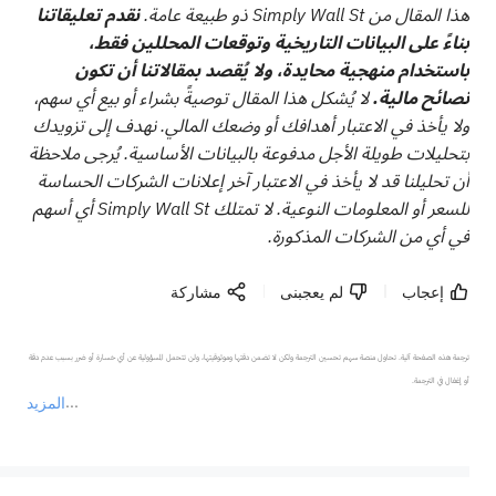
هذا المقال من Simply Wall St ذو طبيعة عامة.
نقدم تعليقاتنا
بناءً على البيانات التاريخية وتوقعات المحللين فقط،
باستخدام منهجية محايدة، ولا يُقصد بمقالاتنا أن تكون
نصائح مالية.
لا يُشكل هذا المقال توصيةً بشراء أو بيع أي سهم،
ولا يأخذ في الاعتبار أهدافك أو وضعك المالي. نهدف إلى تزويدك
بتحليلات طويلة الأجل مدفوعة بالبيانات الأساسية. يُرجى ملاحظة
أن تحليلنا قد لا يأخذ في الاعتبار آخر إعلانات الشركات الحساسة
للسعر أو المعلومات النوعية. لا تمتلك Simply Wall St أي أسهم
في أي من الشركات المذكورة.
إعجاب
لم يعجبنى
مشاركة
ترجمة هذه الصفحة آلية. تحاول منصة سهم تحسين الترجمة ولكن لا تضمن دقتها وموثوقيتها، ولن تتحمل المسؤولية عن أي خسارة أو ضرر بسبب عدم دقة 
المزيد
يمثل المحتوى أعلاه المسؤولية الشخصية للمؤلف وآرائه فقط، ولا يمثل أي مسؤولية لمنصة سهم، ولا يمكن لمنصة سهم تأكيد صحة ودقة ومصداقية المحتوى 