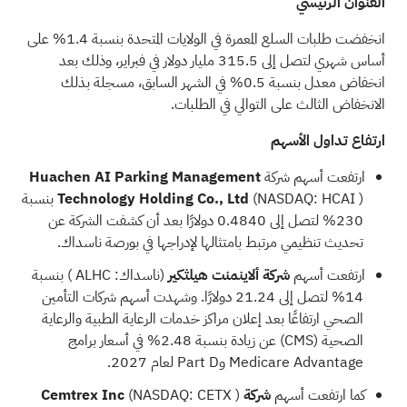
العنوان الرئيسي
انخفضت طلبات السلع المعمرة في الولايات المتحدة بنسبة 1.4% على
أساس شهري لتصل إلى 315.5 مليار دولار في فبراير، وذلك بعد
انخفاض معدل بنسبة 0.5% في الشهر السابق، مسجلة بذلك
الانخفاض الثالث على التوالي في الطلبات.
ارتفاع تداول الأسهم
ارتفعت أسهم شركة
Huachen AI Parking Management
HCAI
(NASDAQ:
Technology Holding Co., Ltd
) بنسبة
230% لتصل إلى 0.4840 دولارًا بعد أن كشفت الشركة عن
تحديث تنظيمي مرتبط بامتثالها لإدراجها في بورصة ناسداك.
ارتفعت أسهم
شركة ألاينمنت هيلثكير
(ناسداك:
ALHC
) بنسبة
14% لتصل إلى 21.24 دولارًا. وشهدت أسهم شركات التأمين
الصحي ارتفاعًا بعد إعلان مراكز خدمات الرعاية الطبية والرعاية
الصحية
(CMS)
عن زيادة بنسبة 2.48% في أسعار برامج
Medicare Advantage وPart D لعام 2027.
كما ارتفعت أسهم
شركة Cemtrex Inc
)
CETX
(NASDAQ: