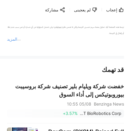
إعجاب
لم يعجبنى
مشاركة
ترجمة هذه الصفحة آلية. تحاول منصة سهم تحسين الترجمة ولكن لا تضمن دقتها وموثوقيتها، ولن تتحمل المسؤولية عن أي خسارة أو ضرر بسبب عدم دقة 
المزيد
يمثل المحتوى أعلاه المسؤولية الشخصية للمؤلف وآرائه فقط، ولا يمثل أي مسؤولية لمنصة سهم، ولا يمكن لمنصة سهم تأكيد صحة ودقة ومصداقية المحتوى 
قد تهمك
عند الضرورة، يرجى استشارة مستشار استثمار محترف. لا تقدم منصة سهم أي مشورة استثمارية، ولا تقدم أي التزامات أو ضمانات.
خفضت شركة ويليام بلير تصنيف شركة بروسيبت
بيوروبوتيكس إلى أداء السوق
05/08 10:55
Benzinga News
+3.57%
PROCEPT BioRobotics Corp.