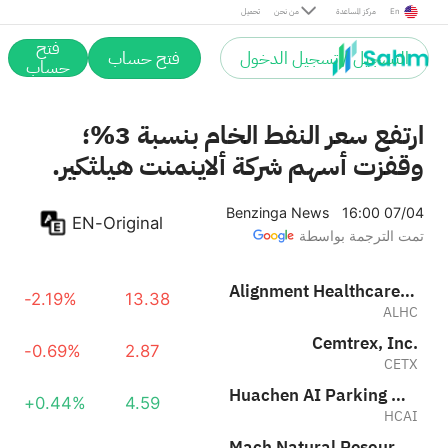
Mach Natural Resources LP
+0.76%
13.32
En
مركز المساعدة
من نحن
تحميل
MNR
Profusa, Inc.
-0.20%
0.94
فتح
PFSA
التسجيل / تسجيل الدخول
فتح حساب
حساب
ارتفع سعر النفط الخام بنسبة 3%؛
وقفزت أسهم شركة ألاينمنت هيلثكير.
Benzinga News
16:00 07/04
EN-Original
تمت الترجمة بواسطة
Alignment Healthcare, Inc.
-2.19%
13.38
ALHC
Cemtrex, Inc.
-0.69%
2.87
CETX
Huachen AI Parking Management Technology Holding Co., Ltd. Class A
+0.44%
4.59
HCAI
Mach Natural Resources LP