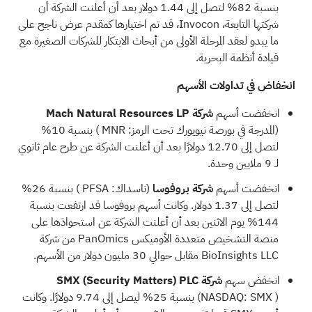
بنسبة 82% لتصل إلى 1.44 دولار بعد أن أعلنت الشركة أن
شركتها التابعة، Invocon، قد تم اختيارها كمقدم عرض ناجح على
ما يبدو لعقد المرحلة الأولى من أبحاث الابتكار للشركات الصغيرة مع
قيادة أنظمة البحرية.
انخفاض في تداولات الأسهم
انخفضت أسهم
شركة Mach Natural Resources LP
(المدرجة في بورصة نيويورك تحت الرمز:
MNR
) بنسبة 10%
لتصل إلى 12.70 دولارًا بعد أن أعلنت الشركة عن طرح عام ثانوي
لـ 9 ملايين وحدة.
انخفضت أسهم
شركة بروفوسا
(ناسداك:
PFSA
) بنسبة 26%
لتصل إلى 1.37 دولار. وكانت أسهم بروفوسا قد ارتفعت بنسبة
144% يوم الاثنين بعد أن أعلنت الشركة عن استحواذها على
منصة التشخيص متعددة الأوميكس PanOmics من شركة
BioInsights LLC مقابل حوالي 30 مليون دولار من الأسهم.
انخفض سهم
شركة SMX
PLC
(Security Matters)
SMX
(NASDAQ:
) بنسبة 25% ليصل إلى 9.74 دولارًا. وكانت