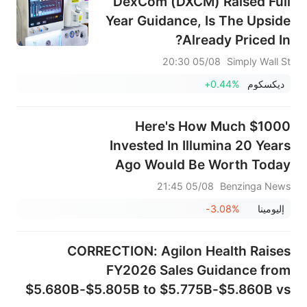
DexCom (DXCM) Raised Full
Year Guidance, Is The Upside
Already Priced In?
05/08 20:30
Simply Wall St
ديكسكوم
+0.44%
Here's How Much $1000
Invested In Illumina 20 Years
Ago Would Be Worth Today
05/08 21:45
Benzinga News
إليومينا
-3.08%
CORRECTION: Agilon Health Raises
FY2026 Sales Guidance from
$5.680B-$5.805B to $5.775B-$5.860B vs