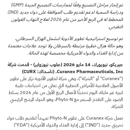
تم إنجاز مراحل التصنيع وفقًا لممارسات التصنيع الجيدة
(GMP)
ودراسة السمية لدعم تقديم طلب الموافقة على دواء جديد
(IND)
المخطط له في الربع الأخير من عام 2026 لعلاج التهاب القولون
التقرحي.
تم توسيع استراتيجية تطوير الأدوية لتشمل الهزال السرطاني،
وهو حالة هزال خطيرة مرتبطة بالسرطان ولا توجد علاجات معتمدة
من إدارة الغذاء والدواء الأمريكية مخصصة لهذه الحالة.
جيريكو، نيويورك، 14 مايو 2026 (جلوب نيوزواير) - قدمت شركة
Curanex Pharmaceuticals, Inc. (ناسداك: CURX)
("Curanex" أو "الشركة")، وهي شركة لتطوير الأدوية تركز على تطوير
الأصول العلاجية للأمراض الخطيرة التي تعاني من احتياجات طبية
كبيرة غير ملباة، اليوم تحديثًا لأعمال الربع الأول من عام 2026 يسلط
الضوء على التقدم المستمر مع Phyto-N، وهو الدواء المرشح الرئيسي
للشركة.
تعمل شركة Curanex على تطوير Phyto-N تمهيداً لتقديم طلب دواء
تجريبي جديد ("IND") إلى إدارة الغذاء والدواء الأمريكية ("FDA")