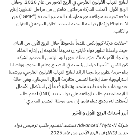
لعلاج التهاب القولون التقرحي في الربع الأخير من عام 2026. وخلال
الربع الأول، أكملت الشركة مرحلتين هامتين من مراحل التطوير: إنتاج
دفعة تجريبية متوافقة مع ممارسات التصنيع الجيدة ("GMP") من
Phyto-N وإكمال دراسة السمية لتحديد نطاق الجرعة في الفئران
والكلاب.
"حققت شركة كيورانكس تقدماً ملحوظاً خلال الربع الأول من العام،
حيث واصلنا تطوير دواء فايتو-إن تمهيداً لتقديمه إلى إدارة الغذاء
والدواء الأمريكية"، صرّح بذلك جون ليو، الرئيس التنفيذي لشركة
كيورانكس. "أنجزنا مراحل رئيسية في التصنيع وعلم السموم، وواصلنا
بناء حزمة تطوير برنامجنا الرائد لعلاج التهاب القولون التقرحي، ووسّعنا
استراتيجية خط إنتاجنا لتشمل متلازمة الهزال السرطاني، وهي حالة
خطيرة ذات حاجة طبية ملحة. ونتطلع قُدماً إلى استكمال الأعمال
اللازمة لتقديم طلب الموافقة على دواء جديد
(IND)
لدعم طلبنا
المُخطط له، ودفع دواء فايتو-إن نحو مرحلة التطوير السريري."
أبرز أحداث الربع الأول والأخير
شركة Advanced Phyto-N تستعد لتقديم طلب ترخيص دواء
جديد
(IND)
في الربع الأخير من عام 2026