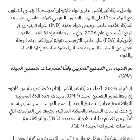
تواصل شركة كيورانكس تطوير دواء فايتو-إن كمرشحها الرئيسي للتطوير،
مع التركيز مبدئيًا على التهاب القولون التقرحي كمؤشر علاجي. وتستعد
الشركة لتقديم طلب ترخيص دواء جديد
(IND)
لدواء فايتو-إن في
الربع الأخير من عام 2026. وفي حال موافقة إدارة الغذاء والدواء
الأمريكية
(FDA)
على طلب الترخيص، تتوقع كيورانكس بدء المرحلة
الأولى من التجارب السريرية بعد انتهاء فترة مراجعة إدارة الغذاء
والدواء.
تم الانتهاء من التصنيع التجريبي وفقًا لممارسات التصنيع الجيدة
.
(GMP)
في فبراير 2026، أكملت شركة كيورانكس إنتاج دفعة تجريبية من فايتو-
إن وفقًا لمعايير التصنيع الجيد
(GMP)
. وتهدف هذه المادة التجريبية
المتوافقة مع معايير التصنيع الجيد إلى دعم الدراسات غير السريرية، بما
في ذلك دراسات السمية، والحركية الدوائية، وغيرها من الدراسات التي
تُمكّن من تقديم طلبات الأدوية الجديدة
(IND)
، والمتوافقة مع
ممارسات المختبرات الجيدة
(GLP)
.
وتعتقد الشركة أن هذا الإنجاز يعزز أساس التصنيع ومراقبة الجودة لـ