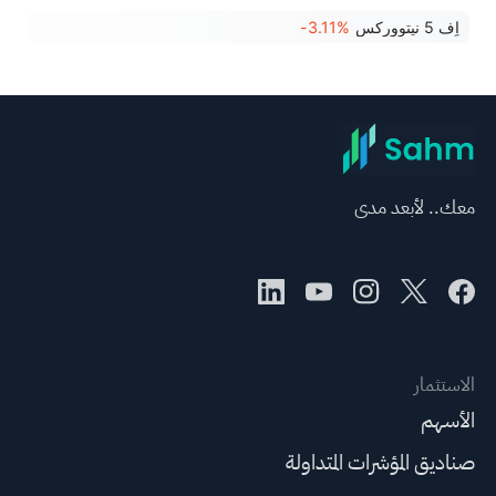
اٍف 5 نيتووركس
-3.11%
معك.. لأبعد مدى
الاستثمار
الأسهم
صناديق المؤشرات المتداولة