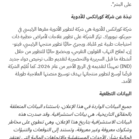
على البشر".
نبذة عن شركة كورانكس للأدوية
شركة كورانكس للأدوية هي شركة لتطوير الأدوية مقرها الرئيسي في
جيريكو، نيويورك. تركز الشركة على تطوير علاجات لأمراض خطيرة ذات
احتياجات طبية غير مُلباة. ويجري حاليًا تطوير منتجها الرئيسي، فيتو-
إن، لعلاج التهاب القولون التقرحي، ويخضع حاليًا للتطوير من خلال
أنشطة ما قبل السريرية والتحضيرية لتقديم طلب ترخيص دواء جديد
(IND)
تمهيدًا لتقديمه في الربع الأخير من عام 2026. كما تُقيّم الشركة
فرصًا أوسع لتطوير منتجاتها بهدف توسيع منصتها العلاجية طويلة
الأمد.
البيانات التطلعية
جميع البيانات الواردة في هذا الإعلان، باستثناء البيانات المتعلقة
بالحقائق التاريخية، هي بيانات استشرافية. وقد صدرت هذه
البيانات الاستشرافية بتاريخ هذا الإعلان، وهي تنطوي على مخاطر
وشكوك معروفة وغير معروفة، وتستند إلى التوقعات والتنبؤات
الحالية بشأن الأحداث المستقبلية والاتجاهات المالية التي تعتقد