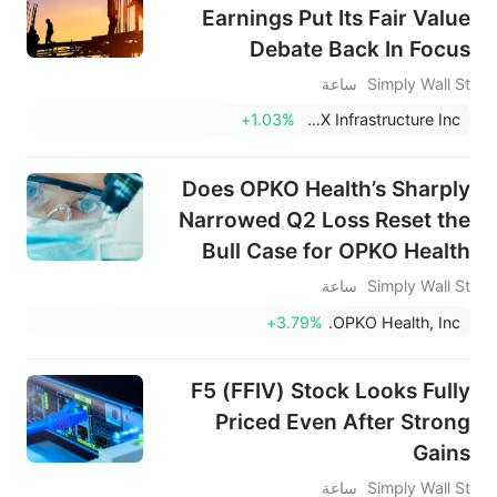
Earnings Put Its Fair Value
Debate Back In Focus
Simply Wall St
ساعة
+1.03%
NWPX Infrastructure Inc.
Does OPKO Health’s Sharply
Narrowed Q2 Loss Reset the
Bull Case for OPKO Health
(OPK)?
Simply Wall St
ساعة
+3.79%
OPKO Health, Inc.
F5 (FFIV) Stock Looks Fully
Priced Even After Strong
Gains
Simply Wall St
ساعة