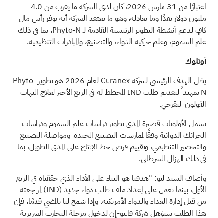
اعتبارًا من 31 مارس 2026، كان لدى الشركة ما يقرب من 4.0
مليون دولار نقدًا وما يعادله، وهو ما تعتقد الشركة أنه يوفر رأس مال
كافٍ لدعم أنشطة التطوير الرئيسية القادمة لـ Phyto-N، بما في ذلك
علم السموم، وعلم حركية الدواء، والتصنيع، والمبادرات التنظيمية.
أوتلوك
يظل الهدف الرئيسي لشركة Curanex لعام 2026 هو تطوير Phyto-
N تمهيداً لتقديم طلب IND المخطط له في الربع الأخير لعلاج التهاب
القولون التقرحي.
تشمل الأولويات قصيرة المدى تطوير دراسات علم السموم ودراسات
الحرائك الدوائية وفقًا لممارسات التصنيع الجيدة، ومواصلة التصنيع
والتحضير التنظيمي، وتقييم فرص خط الإنتاج على المدى الطويل، بما
في ذلك الهزال السرطاني.
وأضاف السيد ليو: "هدفنا هو البناء على الأداء الذي حققناه في الربع
الأول، بينما نعمل على إعداد ملف طلب دواء جديد
(IND)
لمراجعته
من قبل إدارة الغذاء والدواء الأمريكية. وإذا سُمح لنا بالمضي قدمًا، فإن
هذا الطلب سيؤهل شركة فايتو-إن لدخول مرحلة التجارب السريرية