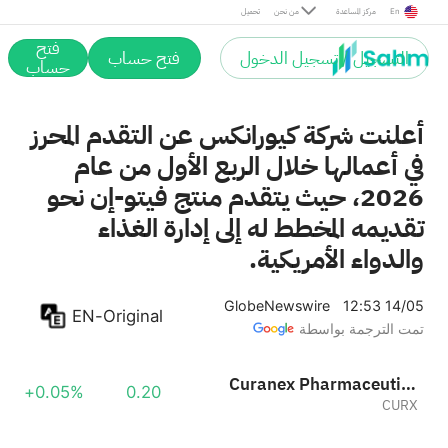
En
مركز المساعدة
من نحن
تحميل
فتح
التسجيل / تسجيل الدخول
فتح حساب
حساب
أعلنت شركة كيورانكس عن التقدم المحرز
في أعمالها خلال الربع الأول من عام
2026، حيث يتقدم منتج فيتو-إن نحو
تقديمه المخطط له إلى إدارة الغذاء
والدواء الأمريكية.
GlobeNewswire
12:53 14/05
EN-Original
تمت الترجمة بواسطة
Curanex Pharmaceuticals Inc.
+0.05%
0.20
CURX