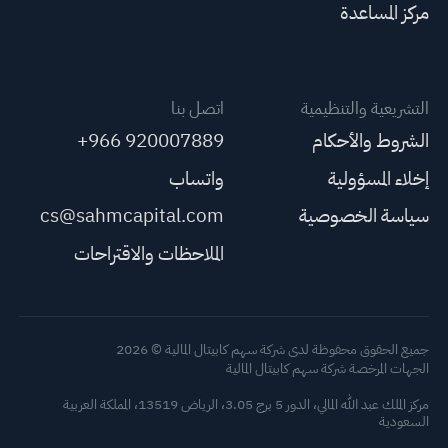
مركز المساعدة
التشريعية والتنظيمية
اتصل بنا
الشروط والأحكام
+966 920007889
إخلاء المسؤولية
واتساب
سياسة الخصوصية
cs@sahmcapital.com
الملاحظات والاقتراحات
جميع الحقوق محفوظة لدى شركة سهم كابيتال المالية © 2026
الجهات المرخصة شركة سهم كابيتال المالية
مركز الملك عبد الله المالي، الدور 5 برج 3.05، الرياض 13519، المملكة العربية
السعودية