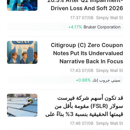
20.3% After Q2 Impairment-
Driven Loss And Soft 2026
Guidance
07/08 17:37
Simply Wall St
+4.17%
Bruker Corporation
Citigroup (C) Zero Coupon
Notes Put Its Undervalued
Narrative Back In Focus
07/08 17:43
Simply Wall St
سيتي جروب إنك
+0.88%
قد تكون أسهم شركة فيرست
سولار (FSLR) مقومة بأقل من
قيمتها الحقيقية بنسبة 3% بناءً على
تعريفات الأرباح والتوقعات.
07/08 17:46
Simply Wall St