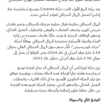
بعد نهاية الربع الأول، قامت شركة Curanex بتوسيع استراتيجية خط
إنتاجها لتشمل الهزال السرطاني كمؤشر أساسي جديد.
الهزال السرطاني متلازمة هزال خطيرة مرتبطة بالسرطان، وتتميز بفقدان
تدريجي للوزن، وضعف العضلات، والوهن، واضطراب التمثيل الغذائي،
وتدهور الوظائف البدنية. لا توجد حاليًا علاجات معتمدة من إدارة
الغذاء والدواء الأمريكية مخصصة للهزال السرطاني. ووفقًا لشركة
"جراند فيو ريسيرش"، قُدِّر حجم سوق الهزال السرطاني العالمي بحوالي
2.54 مليار دولار أمريكي في عام 2024، ومن المتوقع أن يصل إلى
حوالي 3.90 مليار دولار أمريكي بحلول عام 2033.
ترى شركة كيورانكس أن الهزال السرطاني قد يمثل فرصة توسع
استراتيجية هامة، نظراً لارتباط هذه الحالة بعمليات بيولوجية تتوافق
مع تركيز الشركة التطويري الأوسع، بما في ذلك الالتهاب، واضطراب
التمثيل الغذائي، والتدهور البدني. وتعتزم الشركة تقييم هذه الفرصة
من خلال خطط تطوير إضافية وأنشطة بحثية مستقبلية.
الوضع المالي والسيولة