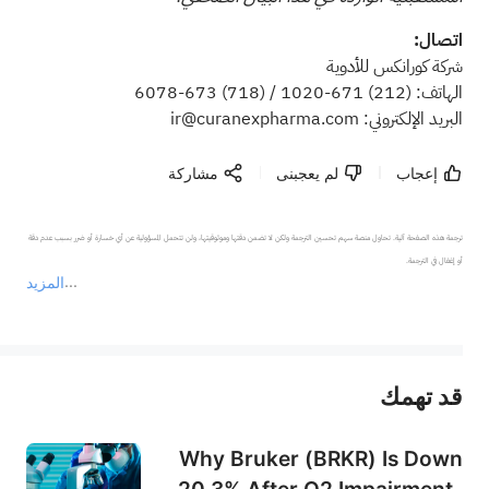
اتصال:
شركة كورانكس للأدوية
الهاتف:
(212)
671-1020 /
(718)
673-6078
البريد الإلكتروني:
ir@curanexpharma.com
إعجاب
لم يعجبنى
مشاركة
ترجمة هذه الصفحة آلية. تحاول منصة سهم تحسين الترجمة ولكن لا تضمن دقتها وموثوقيتها، ولن تتحمل المسؤولية عن أي خسارة أو ضرر بسبب عدم دقة 
المزيد
يمثل المحتوى أعلاه المسؤولية الشخصية للمؤلف وآرائه فقط، ولا يمثل أي مسؤولية لمنصة سهم، ولا يمكن لمنصة سهم تأكيد صحة ودقة ومصداقية المحتوى 
قد تهمك
عند الضرورة، يرجى استشارة مستشار استثمار محترف. لا تقدم منصة سهم أي مشورة استثمارية، ولا تقدم أي التزامات أو ضمانات.
Why Bruker (BRKR) Is Down