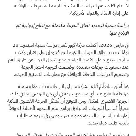
Phyto-N ويدعم الدراسات التمكينية اللازمة لتقديم طلب الموافقة
على إدارة الغذاء والدواء الأمريكية.
دراسة سمية لتحديد نطاق الجرعة مكتملة مع نتائج إيجابية تم
الإبلاغ عنها
في مارس 2026، أكملت شركة كيورانكس دراسة سمية استمرت 28
يومًا لتحديد نطاق الجرعات المتكررة لمنتج فيتو-إن على فئران وكلاب
سلالة سبريج-داولي. قيّمت الدراسة مدى تحمل الدواء عن طريق الفم
عند مستويات جرعات متعددة، وصُممت لتوجيه اختيار الجرعة
وتصميم الدراسات اللاحقة المتوافقة مع ممارسات التصنيع الجيدة.
كما أُعلن سابقاً، لم تُبلغ الشركة عن أي آثار جانبية ذات دلالة سمية
مرتبطة بالعلاج عند أي مستوى جرعة في أي من النوعين، بما في ذلك
الجرعة القصوى الممكنة. ومن المتوقع أن تُشكّل الجرعة القصوى الممكنة
معياراً أساسياً للجرعات العالية في برنامج علم السموم المُخطط له وفقاً
لممارسات المختبرات الجيدة، وهو عنصر جوهري في حزمة متطلبات
تقديم طلب دواء جديد.
استراتيجية تطوير خط الإنتاج الموسعة لتشمل الهزال السرطاني