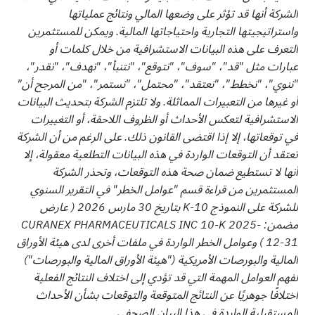
الشركة أنها قد تؤثر على وضعها المالي ونتائج عملياتها
واستراتيجيتها التجارية واحتياجاتها المالية. ويمكن للمستثمرين
التعرف على هذه البيانات الاستشرافية من خلال كلمات أو
عبارات مثل "قد"، "سوف"، "نتوقع"، "نتنبأ"، "نهدف"، "نقدر"،
"ننوي"، "نخطط"، "نعتقد"، "محتمل"، "نستمر"، "من المرجح أن"
أو غيرها من التعبيرات المماثلة. ولا تلتزم الشركة بتحديث البيانات
الاستشرافية لتعكس الأحداث أو الظروف اللاحقة، أو التغييرات
في توقعاتها، إلا إذا اقتضى القانون ذلك. على الرغم من أن الشركة
تعتقد أن التوقعات الواردة في هذه البيانات التطلعية معقولة، إلا
أنها لا تستطيع ضمان صحة هذه التوقعات، وتحذر الشركة
المستثمرين من قراءة قسم "عوامل الخطر" في التقرير السنوي
للشركة على النموذج 10-K بتاريخ 30 مارس 2026 (
عارض
مضمن: CURANEX PHARMACEUTICALS INC 10-K 2025-
12-31
) وعوامل الخطر الواردة في ملفات أخرى لدى هيئة الأوراق
المالية والبورصات الأمريكية ("هيئة الأوراق المالية والبورصات")
لفهم العوامل المهمة التي قد تؤدي إلى اختلاف النتائج الفعلية
اختلافًا جوهريًا عن النتائج المتوقعة والتوقعات بشأن الأحداث
المستقبلية الواردة في هذا البيان الصحفي.