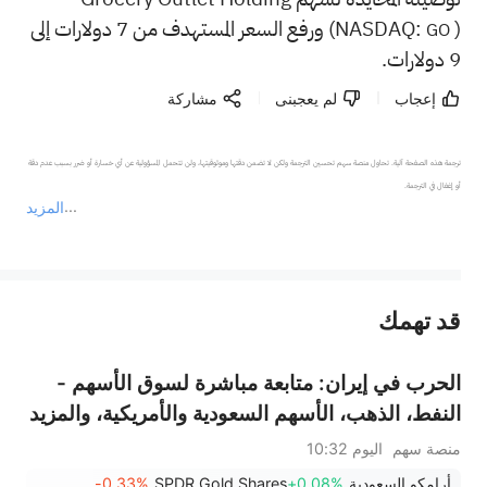
(NASDAQ:
) ورفع السعر المستهدف من 7 دولارات إلى
GO
9 دولارات.
إعجاب
لم يعجبنى
مشاركة
ترجمة هذه الصفحة آلية. تحاول منصة سهم تحسين الترجمة ولكن لا تضمن دقتها وموثوقيتها، ولن تتحمل المسؤولية عن أي خسارة أو ضرر بسبب عدم دقة 
المزيد
يمثل المحتوى أعلاه المسؤولية الشخصية للمؤلف وآرائه فقط، ولا يمثل أي مسؤولية لمنصة سهم، ولا يمكن لمنصة سهم تأكيد صحة ودقة ومصداقية المحتوى 
قد تهمك
عند الضرورة، يرجى استشارة مستشار استثمار محترف. لا تقدم منصة سهم أي مشورة استثمارية، ولا تقدم أي التزامات أو ضمانات.
الحرب في إيران: متابعة مباشرة لسوق الأسهم -
النفط، الذهب، الأسهم السعودية والأمريكية، والمزيد
منصة سهم
اليوم 10:32
أرامكو السعودية
+0.08%
SPDR Gold Shares
-0.33%