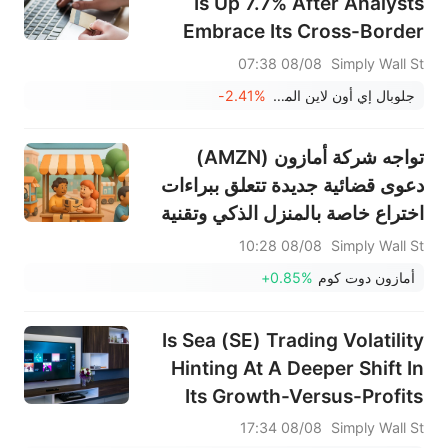
Is Up 7.7% After Analysts
Embrace Its Cross-Border
Growth Story
08/08 07:38
Simply Wall St
جلوبال إي أون لاين المحدودة
-2.41%
تواجه شركة أمازون (AMZN)
دعوى قضائية جديدة تتعلق ببراءات
اختراع خاصة بالمنزل الذكي وتقنية
التحكم عن بعد
08/08 10:28
Simply Wall St
أمازون دوت كوم
+0.85%
Is Sea (SE) Trading Volatility
Hinting At A Deeper Shift In
Its Growth-Versus-Profits
Playbook?
08/08 17:34
Simply Wall St