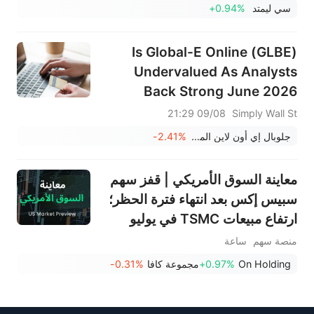
سي ليمتد
+0.94%
Is Global-E Online (GLBE)
Undervalued As Analysts
Back Strong June 2026
Growth?
09/08 21:29
Simply Wall St
جلوبال إي أون لاين المحدودة
-2.41%
معاينة السوق الأمريكي | قفز سهم
سبيس إكس بعد انتهاء فترة الحظر؛
ارتفاع مبيعات TSMC في يوليو
بنسبة 45%؛ تراجع عوائد السندات،
منصة سهم
ساعة
بعد حظر الولايات المتحدة 55
On Holding
+0.97%
مجموعة كافا
-0.31%
سفينة؛ فيما تخطط INTL لطرح
بقيمة 15 مليار دولار وتتراجع 4%