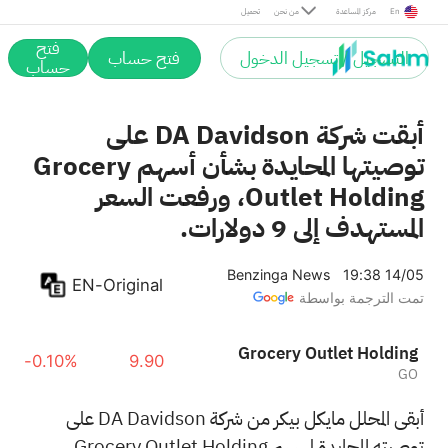
En
مركز المساعدة
من نحن
تحميل
فتح
التسجيل / تسجيل الدخول
فتح حساب
حساب
أبقت شركة DA Davidson على
توصيتها المحايدة بشأن أسهم Grocery
Outlet Holding، ورفعت السعر
المستهدف إلى 9 دولارات.
Benzinga News
19:38 14/05
EN-Original
تمت الترجمة بواسطة
Grocery Outlet Holding
-0.10%
9.90
GO
أبقى المحلل مايكل بيكر من شركة DA Davidson على
توصيته المحايدة لسهم Grocery Outlet Holding