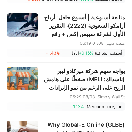
متابعة أسبوعية | أسبوع حافل: أرباح
أرامكو السعودية (2222)، التقرير
الأول لشركة سبيس إكس + رفع
قيود التجميد الضخمة، نتائج
منصة سهم
01/08 06:19
سانديسك/سناب/إيه إم دي؛ بيانات
أسمنت الشرقية
+0.16%
الأول
-1.43%
ADP ووظائف القطاع غير الزراعي
لشهر يوليو في دائرة الضوء
يواجه سهم شركة ميركادو ليبر
(ناسداك: MELI) ضغطًا على هامش
الربح على الرغم من نمو الإيرادات
بنسبة 50%
08/08 05:29
Simply Wall St
+1.13%
MercadoLibre, Inc.
Why Global-E Online (GLBE)