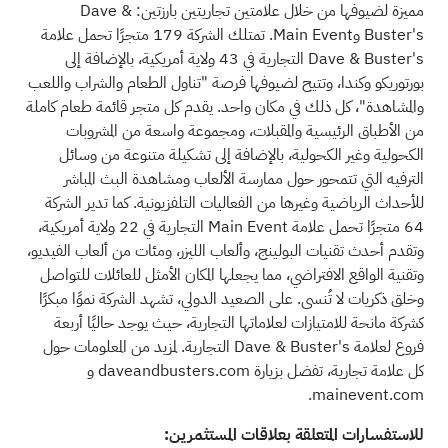
مميزة لضيوفها من خلال علامتين تجاريتين بارزتين: Dave &
Buster's وMain Event. تمتلك الشركة 179 متجرًا تحمل علامة
Dave & Buster's التجارية في 43 ولاية أمريكية، بالإضافة إلى
بورتوريكو وكندا، وتتيح لضيوفها فرصة "تناول الطعام والشراب واللعب
والمشاهدة"، كل ذلك في مكان واحد. يقدم كل متجر قائمة طعام كاملة
من الأطباق الرئيسية والمقبلات، ومجموعة واسعة من المشروبات
الكحولية وغير الكحولية، بالإضافة إلى تشكيلة متنوعة من وسائل
الترفيه التي تتمحور حول ممارسة الألعاب ومشاهدة البث المباشر
للأحداث الرياضية وغيرها من الفعاليات التلفزيونية. كما تدير الشركة
64 متجرًا تحمل علامة Main Event التجارية في 22 ولاية أمريكية،
وتقدم أحدث تقنيات البولينج، وألعاب الليزر، ومئات من ألعاب الفيديو،
وتقنية الواقع الافتراضي، مما يجعلها المكان الأمثل للعائلات للتواصل
وخلق ذكريات لا تُنسى. على الصعيد الدولي، تشهد الشركة نموًا مبكرًا
كشركة مانحة للامتيازات لعلاماتها التجارية، حيث يوجد حاليًا أربعة
فروع لعلامة Dave & Buster's التجارية. لمزيد من المعلومات حول
كل علامة تجارية، تفضل بزيارة daveandbusters.com و
mainevent.com.
للاستفسارات المتعلقة بعلاقات المستثمرين: