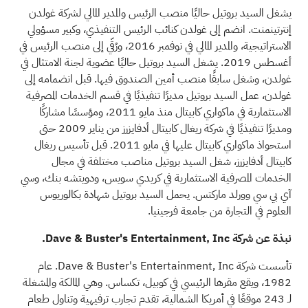
يشغل السيد بروتيل حاليًا منصب الرئيس والمدير المالي لشركة غولدن
إنترتينمنت. انضم إلى غولدن كنائب الرئيس التنفيذي، وكبير مسؤولي
الاستراتيجية، والمدير المالي في نوفمبر 2016، ورُقّي إلى منصب الرئيس في
أغسطس 2019. يشغل السيد بروتيل حاليًا عضوية لجنة الامتثال في
غولدن، وشغل سابقًا منصب أمين الصندوق فيها. قبل انضمامه إلى
غولدن، عمل السيد بروتيل مديرًا تنفيذيًا في قسم الخدمات المصرفية
الاستثمارية في ماكواري كابيتال منذ مايو 2011، ومؤسسًا مشاركًا
ومديرًا تنفيذيًا في شركة ريغال كابيتال أدفايزرز من يناير 2009 حتى
استحواذ ماكواري كابيتال عليها في مايو 2011. قبل تأسيس ريغال
كابيتال أدفايزرز، شغل السيد بروتيل مناصب مختلفة في مجال
الخدمات المصرفية الاستثمارية في كريدي سويس، ودويتشه بنك، وسي
آي بي سي وورلد ماركتس. يحمل السيد بروتيل شهادة بكالوريوس
العلوم في التجارة من جامعة فرجينيا.
نبذة عن شركة Dave & Buster's Entertainment, Inc.
تأسست شركة Dave & Buster's Entertainment, Inc. عام
1982، ويقع مقرها الرئيسي في كوبيل، تكساس. وهي المالكة والمشغلة
لـ 243 موقعًا في أمريكا الشمالية، تقدم تجارب ترفيهية وتناول طعام