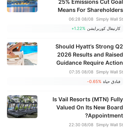
25% Emissions Cut Goal
Means For Shareholders
08/08 06:28
Simply Wall St
كارنيفال كوربرايشن
+1.22%
Should Hyatt’s Strong Q2
2026 Results and Raised
Guidance Require Action
From Hyatt Hotels (H)
08/08 07:35
Simply Wall St
Investors?
فنادق حياة
-0.65%
Is Vail Resorts (MTN) Fully
Valued On Its New Board
Appointment?
08/08 22:30
Simply Wall St