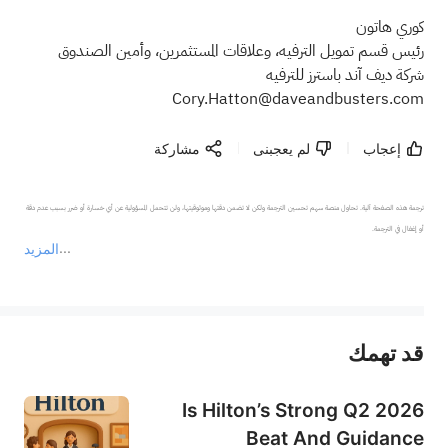
كوري هاتون
رئيس قسم تمويل الترفيه، وعلاقات المستثمرين، وأمين الصندوق
شركة ديف آند باسترز للترفيه
Cory.Hatton@daveandbusters.com
إعجاب
لم يعجبنى
مشاركة
ترجمة هذه الصفحة آلية. تحاول منصة سهم تحسين الترجمة ولكن لا تضمن دقتها وموثوقيتها، ولن تتحمل المسؤولية عن أي خسارة أو ضرر بسبب عدم دقة 
المزيد
يمثل المحتوى أعلاه المسؤولية الشخصية للمؤلف وآرائه فقط، ولا يمثل أي مسؤولية لمنصة سهم، ولا يمكن لمنصة سهم تأكيد صحة ودقة ومصداقية المحتوى 
قد تهمك
عند الضرورة، يرجى استشارة مستشار استثمار محترف. لا تقدم منصة سهم أي مشورة استثمارية، ولا تقدم أي التزامات أو ضمانات.
Is Hilton’s Strong Q2 2026
Beat And Guidance