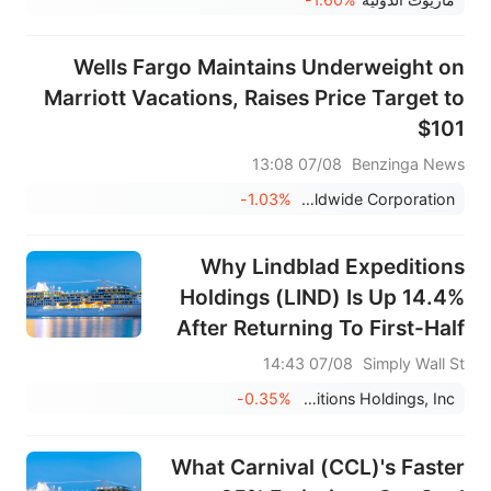
Wells Fargo Maintains Underweight on
Marriott Vacations, Raises Price Target to
$101
07/08 13:08
Benzinga News
-1.03%
Marriott Vacations Worldwide Corporation
Why Lindblad Expeditions
Holdings (LIND) Is Up 14.4%
After Returning To First-Half
Profitability And Raising
07/08 14:43
Simply Wall St
Guidance
-0.35%
Lindblad Expeditions Holdings, Inc.
What Carnival (CCL)'s Faster