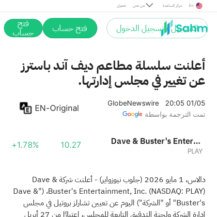
En
مركز المساعدة
من نحن
تحميل
فتح
التسجيل / تسجيل الدخول
فتح حساب
حساب
أعلنت سلسلة مطاعم ديف آند باسترز
عن تغيير في مجلس إدارتها.
GlobeNewswire
20:05 01/05
EN-Original
تمت الترجمة بواسطة
Dave & Buster's Entertainment, Inc.
+1.78%
10.27
PLAY
دالاس، 1 مايو 2026
(جلوب نيوزواير)
- أعلنت شركة Dave &
Buster's Entertainment, Inc. (NASDAQ: PLAY)، ("Dave &
Buster's" أو "الشركة") اليوم عن تعيين تشارلز بروتيل في مجلس
إدارة الشركة ولجنة التدقيق التابعة للمجلس، اعتبارًا من 27 أبريل