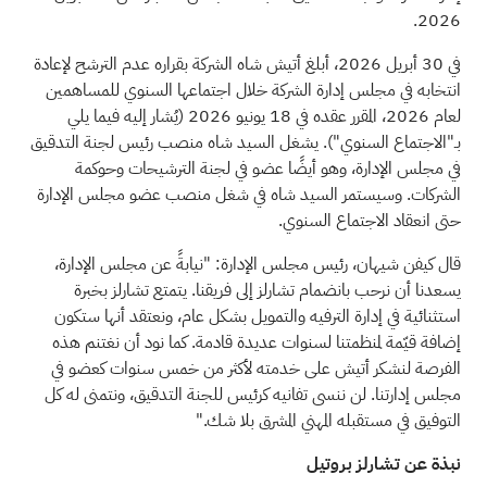
2026.
في 30 أبريل 2026، أبلغ أتيش شاه الشركة بقراره عدم الترشح لإعادة
انتخابه في مجلس إدارة الشركة خلال اجتماعها السنوي للمساهمين
لعام 2026، المقرر عقده في 18 يونيو 2026 (يُشار إليه فيما يلي
بـ"الاجتماع السنوي"). يشغل السيد شاه منصب رئيس لجنة التدقيق
في مجلس الإدارة، وهو أيضًا عضو في لجنة الترشيحات وحوكمة
الشركات. وسيستمر السيد شاه في شغل منصب عضو مجلس الإدارة
حتى انعقاد الاجتماع السنوي.
قال كيفن شيهان، رئيس مجلس الإدارة: "نيابةً عن مجلس الإدارة،
يسعدنا أن نرحب بانضمام تشارلز إلى فريقنا. يتمتع تشارلز بخبرة
استثنائية في إدارة الترفيه والتمويل بشكل عام، ونعتقد أنها ستكون
إضافة قيّمة لمنظمتنا لسنوات عديدة قادمة. كما نود أن نغتنم هذه
الفرصة لنشكر أتيش على خدمته لأكثر من خمس سنوات كعضو في
مجلس إدارتنا. لن ننسى تفانيه كرئيس للجنة التدقيق، ونتمنى له كل
التوفيق في مستقبله المهني المشرق بلا شك."
نبذة عن تشارلز بروتيل