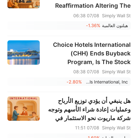
Reaffirmation Altering The
Investment Case For HLT?
07/08 06:38
Simply Wall St
هيلتون العالمية
-1.36%
Choice Hotels International
(CHH) Ends Buyback
Program, Is The Stock
Cheap?
07/08 08:38
Simply Wall St
-2.80%
Choice Hotels International, Inc.
هل ينبغي أن يؤدي توزيع الأرباح
وعمليات إعادة شراء الأسهم وتوجه
شركة ماريوت نحو الاستثمار في
الصين إلى تغيير استراتيجية الشركة
07/08 11:51
Simply Wall St
الاستثمارية؟
ماريوت الدولية
-1.60%