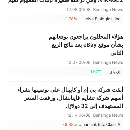
VIRAGE2، وهي دراسة صغيرة لإثبات المفهوم تُقيّم
تكرار جرعات VCN-01 بشكل أكثر تواتراً لدى
06/08 12:08
Benzinga News
مرضى سرطان البنكرياس النقيلي الذين يتلقون
-1.78%
Theriva Biologics, Inc.
العلاج الكيميائي جيمسيتابين/نا...
هؤلاء المحللون يراجعون توقعاتهم
بشأن موقع eBay بعد نتائج الربع
الثاني
06/08 12:07
Benzinga News
اٍي باي
+1.67%
أبقت شركة بي إم أو كابيتال على توصيتها بشراء
أسهم شركة تشايم فاينانشال، ورفعت السعر
المستهدف إلى 32 دولارًا.
06/08 12:14
Benzinga News
-6.88%
Chime Financial, Inc. Class A