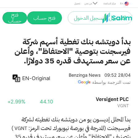
En
مركز المساعدة
من نحن
تحميل
فتح
التسجيل / تسجيل الدخول
فتح حساب
حساب
بدأ دويتشه بنك تغطية أسهم شركة
فيرسجنت بتوصية "الاحتفاظ"، وأعلن
عن سعر مستهدف قدره 35 دولارًا.
Benzinga News
09:52 28/04
EN-Original
تمت الترجمة بواسطة
Versigent PLC
+2.99%
44.10
VGNT
بدأ المحلل إديسون يو من دويتشه بنك تغطيته لشركة
فيرسيجنت (المدرجة في بورصة نيويورك تحت الرمز:
)
VGNT
بتصنيف "الاحتفاظ" وأعلن عن سعر مستهدف قدره 35