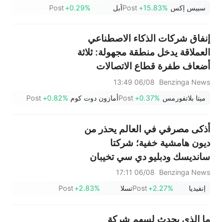
ماسك قوة الطلب على وحدات
سبيس إكس
+15.83%
Post
آبل
+0.29%
Post
التخزين؛ بينما ارتفع سهم SPCX في
تداولات ما قبل الافتتاح، مع بدء أول
إنفاق شركات الذكاء الاصطناعي
عملية فك حظر لأسهمه اليوم
العملاقة يدخل منطقة مجهولة: ثلاثة
أضعاف طفرة قطاع الاتصالات
06/08 13:49
Benzinga News
ميتا بلاتفورمس
+0.37%
Post
أمازون دوت كوم
+0.82%
Post
أذكى مصرفي في العالم يحذر من
ديون هامشية خفية؛ شركتا
سانديسك ودبليو دي سي تخيبان
الآمال؛ انهيار مفاجئ لشركة إس
06/08 17:11
Benzinga News
كيه هاينكس
إنفيديا
+2.27%
Post
تسلا
+2.83%
Post
ما الذي يحدث لسهم شركة