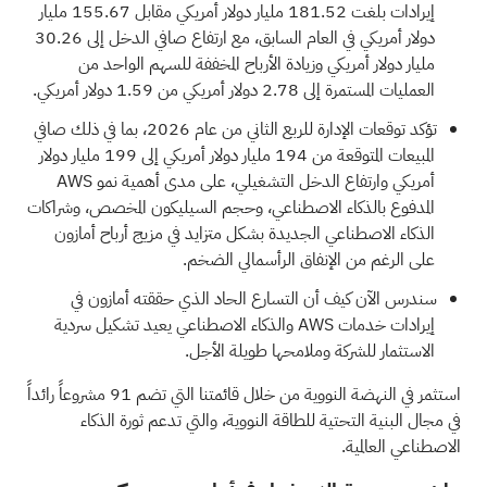
إيرادات بلغت 181.52 مليار دولار أمريكي مقابل 155.67 مليار
دولار أمريكي في العام السابق، مع ارتفاع صافي الدخل إلى 30.26
مليار دولار أمريكي وزيادة الأرباح المخففة للسهم الواحد من
العمليات المستمرة إلى 2.78 دولار أمريكي من 1.59 دولار أمريكي.
تؤكد توقعات الإدارة للربع الثاني من عام 2026، بما في ذلك صافي
المبيعات المتوقعة من 194 مليار دولار أمريكي إلى 199 مليار دولار
أمريكي وارتفاع الدخل التشغيلي، على مدى أهمية نمو AWS
المدفوع بالذكاء الاصطناعي، وحجم السيليكون المخصص، وشراكات
الذكاء الاصطناعي الجديدة بشكل متزايد في مزيج أرباح أمازون
على الرغم من الإنفاق الرأسمالي الضخم.
سندرس الآن كيف أن التسارع الحاد الذي حققته أمازون في
إيرادات خدمات AWS والذكاء الاصطناعي يعيد تشكيل سردية
الاستثمار للشركة وملامحها طويلة الأجل.
استثمر في النهضة النووية من خلال قائمتنا التي تضم
91 مشروعاً رائداً
في مجال البنية التحتية للطاقة النووية، والتي
تدعم ثورة الذكاء
الاصطناعي العالمية.