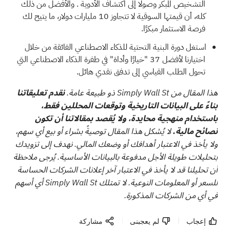
التشخيص المبكر وصولًا إلى اكتشاف الأدوية
. والأفضل من ذلك
كله، أن قيمتها السوقية لا تتجاوز 10 مليارات دولار، ما يتيح لك
فرصة الاستثمار مبكرًا.
استغل دورة البنية التحتية للذكاء الاصطناعي الفائقة من خلال
اختيارنا
لأفضل 37 "خيارًا وأداة" في طفرة الذكاء الاصطناعي
التي
تحول الطلب القياسي إلى تدفق نقدي هائل.
هذا المقال من Simply Wall St ذو طبيعة عامة.
نقدم تعليقاتنا
بناءً على البيانات التاريخية وتوقعات المحللين فقط،
باستخدام منهجية محايدة، ولا يُقصد بمقالاتنا أن تكون
نصائح مالية.
لا يُشكل هذا المقال توصيةً بشراء أو بيع أي سهم،
ولا يأخذ في الاعتبار أهدافك أو وضعك المالي. نهدف إلى تزويدك
بتحليلات طويلة الأجل مدفوعة بالبيانات الأساسية. يُرجى ملاحظة
أن تحليلنا قد لا يأخذ في الاعتبار آخر إعلانات الشركات الحساسة
للسعر أو المعلومات النوعية. لا تمتلك Simply Wall St أي أسهم
في أي من الشركات المذكورة.
إعجاب
لم يعجبنى
مشاركة