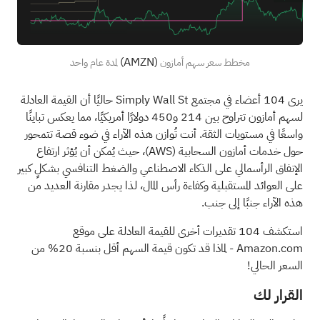
(AMZN)
مخطط سعر سهم أمازون
لمدة عام واحد
يرى 104 أعضاء في مجتمع Simply Wall St حاليًا أن القيمة العادلة
لسهم أمازون تتراوح بين 214 و450 دولارًا أمريكيًا، مما يعكس تباينًا
واسعًا في مستويات الثقة. أنت تُوازن هذه الآراء في ضوء قصة تتمحور
حول خدمات أمازون السحابية
(AWS)
، حيث يُمكن أن يُؤثر ارتفاع
الإنفاق الرأسمالي على الذكاء الاصطناعي والضغط التنافسي بشكلٍ كبير
على العوائد المستقبلية وكفاءة رأس المال، لذا يجدر مقارنة العديد من
هذه الآراء جنبًا إلى جنب.
استكشف 104 تقديرات أخرى للقيمة العادلة على موقع
Amazon.com
- لماذا قد تكون قيمة السهم أقل بنسبة 20% من
السعر الحالي!
القرار لك