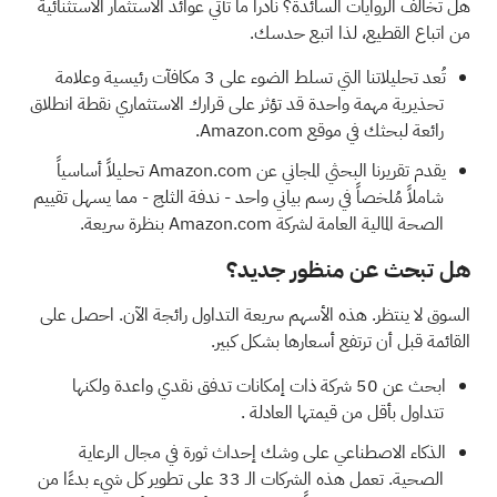
هل تخالف الروايات السائدة؟ نادراً ما تأتي عوائد الاستثمار الاستثنائية
من اتباع القطيع، لذا اتبع حدسك.
تُعد تحليلاتنا التي تسلط الضوء على
3 مكافآت رئيسية وعلامة
تحذيرية مهمة واحدة
قد تؤثر على قرارك الاستثماري نقطة انطلاق
رائعة لبحثك في موقع Amazon.com.
يقدم
تقريرنا البحثي المجاني عن Amazon.com
تحليلاً أساسياً
شاملاً مُلخصاً في رسم بياني واحد - ندفة الثلج - مما يسهل تقييم
الصحة المالية العامة لشركة Amazon.com بنظرة سريعة.
هل تبحث عن منظور جديد؟
السوق لا ينتظر. هذه الأسهم سريعة التداول رائجة الآن. احصل على
القائمة قبل أن ترتفع أسعارها بشكل كبير.
ابحث عن
50 شركة ذات إمكانات تدفق نقدي واعدة ولكنها
تتداول بأقل من قيمتها العادلة
.
الذكاء الاصطناعي على وشك إحداث ثورة في مجال الرعاية
الصحية.
تعمل هذه الشركات الـ 33 على تطوير كل شيء بدءًا من