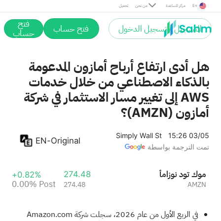
Post
En
مركز المساعدة
من نحن
تحميل
فتح
التسجيل / تسجيل الدخول
فتح حساب
حساب
هل أدى ارتفاع أرباح أمازون المدعومة
بالذكاء الاصطناعي من خلال خدمات
AWS إلى تغيير مسار الاستثمار في شركة
أمازون (AMZN)؟
Simply Wall St
15:26 03/05
EN-Original
تمت الترجمة بواسطة
أمازون دوت كوم
274.48
+0.82%
0.00%
Post
274.48
AMZN
في الربع الأول من عام 2026، سجلت شركة Amazon.com