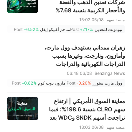
شركات تعدين الذهب والفضة
والأحجار الكريمة بنسبة 7.68%
بقيادة سهم NEM (+7%)؛ فيما
منصة سهم
05/08 15:02
سجل سهما TVTX (+16.88%)
نيومونت للتعدين
+7.17%
Post
مناجم أغنيكو إيغل
+6.52%
Post
وYOU (+9.45%) اختراقات
صعودية؛ بينما جاء سهما FCX
زهران ممداني يستهدف وول مارت،
(+3.87%) وTPR (+2.8%) ضمن
وأمازون، وتارجت، وغيرها بسبب
خمسة أسهم تختبر مستويات
الدراجات الكهربائية والدراجات
اختراق
البخارية الكهربائية "غير القانونية":
06/08 06:48
Benzinga News
"لقد أُزهقت أرواح كثيرة".
وول مارت ستورز
-0.20%
Post
أمازون دوت كوم
+0.82%
Post
معاينة السوق الأمريكي | ارتفاع
سهم CLRO بنسبة 198.6%؛ فيما
تراجعت أسهم SNDK وWDC بعد
إعلان النتائج، بالتزامن مع تأكيد
منصة سهم
06/08 13:03