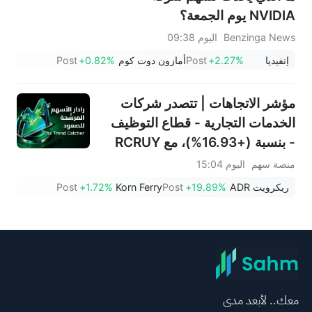
NVIDIA يوم الجمعة؟
Benzinga News
اليوم 09:38
إنفيديا
+2.27%
Post
أمازون دوت كوم
+0.82%
Post
مؤشر الاتجاهات | تتصدر شركات
الخدمات التجارية - قطاع التوظيف
- بنسبة (+16.93%)، مع RCRUY
(+18%) وAMN (+16%)؛ وتحقق
منصة سهم
اليوم 15:04
أسهم HALO وNET وFAST
ريكرويت ADR
+19.89%
Post
Korn Ferry
+1.72%
Post
مستويات قياسية؛ بينما تقترب
أسهم EBAY وHON من تحقيق
اختراقات سعرية.
معك.. لأبعد مدى