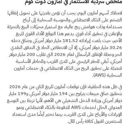
ملخص سردية الاستثمار في أمازون دوت كوم
لامتلاك أسهم أمازون اليوم، يجب أن تؤمن بقدرتها على تحويل إنفاقها
الضخم على الذكاء الاصطناعي والحوسبة السحابية إلى أرباح
مستدامة وذات هوامش ربح عالية، مع استمرار محركات البيع بالتجزئة
والإعلان في تحقيق أداء قوي. يدعم هذا التوقع الأداء القوي للربع
الأخير، حيث بلغت إيراداته 181.52 مليار دولار أمريكي وصافي دخله
30.26 مليار دولار أمريكي، إلا أن الانخفاض الحاد في التدفق النقدي
الحر وخطة الإنفاق الرأسمالي لعام 2026 التي تقارب 200 مليار دولار
أمريكي، تُبقي المحفز الرئيسي على المدى القريب والمخاطر الأساسية
مُنصبّة على تحقيق الربح من الذكاء الاصطناعي في خدمات أمازون
السحابية
(AWS)
.
في ظل هذه الخلفية، فإن توقعات أمازون للربع الثاني من عام 2026
بتحقيق صافي مبيعات يتراوح بين 194 مليار دولار أمريكي و199 مليار
دولار أمريكي وزيادة الدخل التشغيلي هي الأهم، لأنها تربط بين التوسع
العدواني الحالي لخدمات AWS المدفوعة بالذكاء الاصطناعي ونمو
الإيرادات والأرباح على المدى القريب، بينما تختبر أيضًا مدى استعداد
المستثمرين لقبول كثافة رأس المال.