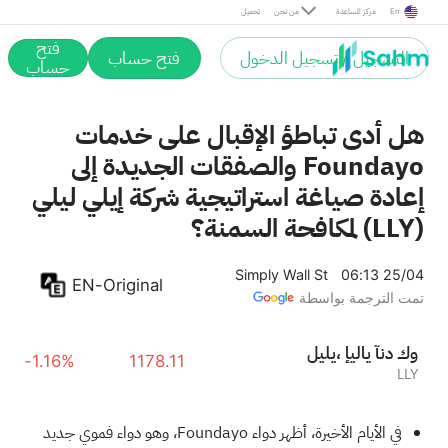
En
مركز المساعدة
من نحن
تحميل
فتح
التسجيل / تسجيل الدخول
فتح حساب
حساب
هل أدى تباطؤ الإقبال على خدمات
Foundayo والصفقات الجديدة إلى
إعادة صياغة استراتيجية شركة إيلي ليلي
(LLY) لمكافحة السمنة؟
Simply Wall St
06:13 25/04
EN-Original
تمت الترجمة بواسطة
ليلي، إيلاي آند كو
-1.16%
1178.11
LLY
في الأيام الأخيرة، أظهر دواء Foundayo، وهو دواء فموي جديد