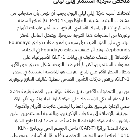
ملخص سردية استثمار إيلي ليلي
لامتلاك أسهم شركة إيلي ليلي اليوم، يجب أن تؤمن بأن منتجاتها من
مشتقات الببتيد الشبيه بالجلوكاجون-1 (GLP-1) لعلاج السمنة
والسكري لا تزال المحرك الأساسي للأرباح، بينما تُعزز علاجات الأورام
وغيرها من العلاجات هذا التوجه تدريجيًا. ويتمثل العامل المحفز
الرئيسي على المدى القريب في سرعة زيادة وصفات دواءي Foundayo
وZepbound، وقد أثر ضعف مبيعات Foundayo في البداية،
بالإضافة إلى ضعف طفيف في بيانات GLP-1 الأسبوعية، على
معنويات المستثمرين، لكنها لم تُغير هذا التوجه بشكل جذري حتى الآن.
ويظل الخطر الأكبر على المدى القريب هو المنافسة الشديدة في سوق
GLP-1، ورفض شركات التأمين الصحي تغطية تكاليف العلاج وتوفيره.
من بين التحديثات الأخيرة، تبرز صفقة شركة ليلي المقدمة بقيمة 3.25
مليار دولار أمريكي للاستحواذ على شركة كيلونا ثيرابيوتكس، لأنها تؤكد
سعي الإدارة لتوسيع نطاق أعمالها ليشمل علاجات الأورام والأدوية
الجينية، بالإضافة إلى علاجات الإنكريتين. وبالنسبة للمستثمرين الذين
يراقبون بداية شركة فاوندايو البطيئة، تُعد منصة كيلونا لعلاج الخلايا
التائية المعدلة وراثيًا (CAR-T) داخل الجسم الحي وبرنامج KLN-
1010 لعلاج الورم النخاعي المتعدد سياقًا مهمًا، إذ تُسلط الضوء على