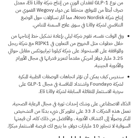
من نوع GLP-1 لفقدان الوزن من إنتاج شركة Eli Lilly، معدل
صرف أبطأ من المتوقع، متخلفاً عن دواء Wegovy الفموي من
إنتاج شركة Novo Nordisk، مما أثار تساؤلات حول الوضع
التنافسي لشركة Lilly في سوق علاج السمنة المتنامي.
وفي الوقت نفسه، تقوم شركة ليلي بإعادة تشكيل خط إنتاجها من
خلال خطوات مثل الخروج من التعاون في RIPK1 مع شركة ريجل
والموافقة على الاستحواذ على شركة كيلونا ثيرابيوتكس مقابل حوالي
3.25 مليار دولار أمريكي مقدماً لتعزيز قدراتها في مجال الأورام
والأدوية الجينية.
سندرس كيف يمكن أن تؤثر اتجاهات الوصفات الطبية المبكرة
لشركة Foundayo واشتداد المنافسة في مجال GLP-1 على
سردية الاستثمار المتفائلة السابقة لشركة Eli Lilly.
الذكاء الاصطناعي على وشك إحداث ثورة في مجال الرعاية الصحية.
تعمل هذه الشركات الـ 33 على تطوير كل شيء بدءًا من التشخيص
المبكر وصولًا إلى اكتشاف الأدوية
. والأفضل من ذلك كله، أن قيمتها
السوقية لا تتجاوز 10 مليارات دولار، ما يتيح لك فرصة الاستثمار مبكرًا.