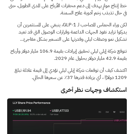
خط إنتاج موازٍ يهدف إلى دعم محفزات الأرباح على المدى الطويل، حتى
في حال تذبذب زخم أدوية علاج السمنة.
لكن وراء الحماس المصاحب لـ GLP-1، ينبغي على المستثمرين أن
يدركوا تزايد نفوذ الجهات الداعمة وقرارات الوصول التي قد تعيد
تشكيل نمو وصفات ليلي وقدرتها على التسعير بشكل مفاجئ...
تتوقع شركة إيلي ليلي تحقيق إيرادات بقيمة 106.9 مليار دولار وأرباح
بقيمة 42.9 مليار دولار بحلول عام 2029.
اكتشف كيف أن توقعات شركة إيلي ليلي تؤدي إلى قيمة عادلة تبلغ
1209 دولارًا
، أي بزيادة قدرها 37٪ عن سعرها الحالي.
استكشاف وجهات نظر أخرى