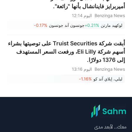
أميربرايز فاينانشال بأنها "رائعة".
Benzinga News
اليوم 12:14
لوكهيد مارتن
+0.21%
جونسون آند جونسون
-0.17%
أبقت شركة Truist Securities على توصيتها بشراء
أسهم شركة Eli Lilly، ورفعت السعر المستهدف
إلى 1376 دولارًا.
Benzinga News
اليوم 13:16
ليلي، إيلاي آند كو
-1.16%
معك.. لأبعد مدى