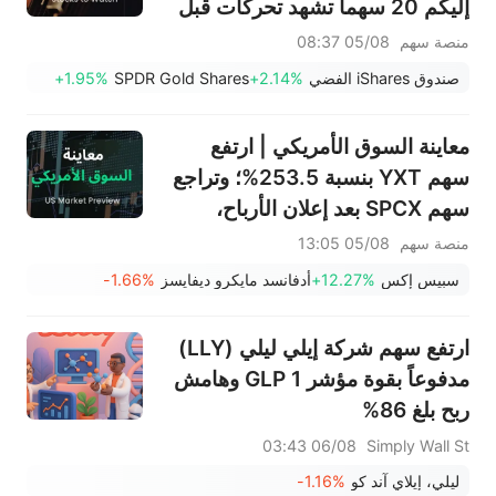
إليكم 20 سهماً تشهد تحركات قبل
افتتاح السوق (4 أغسطس)
منصة سهم
05/08 08:37
صندوق iShares الفضي
+2.14%
SPDR Gold Shares
+1.95%
معاينة السوق الأمريكي | ارتفع
سهم YXT بنسبة 253.5%؛ وتراجع
سهم SPCX بعد إعلان الأرباح،
وينتهي حظر التداول يوم الخميس؛
منصة سهم
05/08 13:05
وستعلن شركتا SNDK وWDC عن
سبيس إكس
+12.27%
أدفانسد مايكرو ديفايسز
-1.66%
نتائج الأرباح بعد الإغلاق؛ وإيران
تقول إن مضيق هرمز لن يُفتح فورًا
ارتفع سهم شركة إيلي ليلي (LLY)
مدفوعاً بقوة مؤشر GLP 1 وهامش
ربح بلغ 86%
06/08 03:43
Simply Wall St
ليلي، إيلاي آند كو
-1.16%