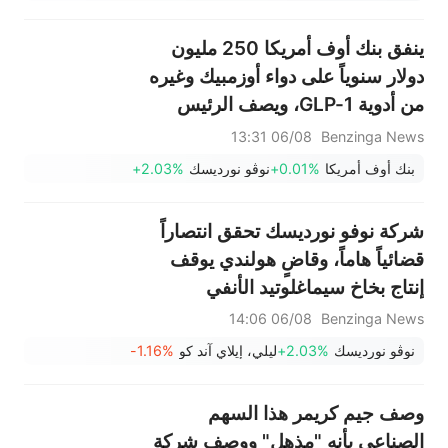
ينفق بنك أوف أمريكا 250 مليون
دولار سنوياً على دواء أوزمبيك وغيره
من أدوية GLP-1، ويصف الرئيس
التنفيذي ذلك بأنه "استثمار جيد".
06/08 13:31
Benzinga News
بنك أوف أمريكا
+0.01%
نوڤو نورديسك
+2.03%
شركة نوفو نورديسك تحقق انتصاراً
قضائياً هاماً، وقاضٍ هولندي يوقف
إنتاج بخاخ سيماغلوتيد الأنفي
المركب
06/08 14:06
Benzinga News
نوڤو نورديسك
+2.03%
ليلي، إيلاي آند كو
-1.16%
وصف جيم كريمر هذا السهم
الصناعي بأنه "مذهل" ووصف شركة