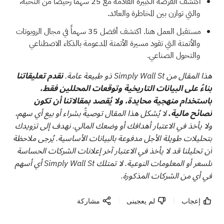
اكتشف الفرصة الكبيرة القادمة مع
25 سهماً رخيصاً من النخبة،
والتي توازن بين المخاطرة والعائد.
مستقبل العمل هنا. اكتشف
أفضل 35 سهماً في مجال الروبوتات
والأتمتة
التي تقود مسيرة الأتمتة المدعومة بالذكاء الاصطناعي
والتحول الصناعي.
هذا المقال من Simply Wall St ذو طبيعة عامة.
نقدم تعليقاتنا
بناءً على البيانات التاريخية وتوقعات المحللين فقط،
باستخدام منهجية محايدة، ولا يُقصد بمقالاتنا أن تكون
نصائح مالية.
لا يُشكل هذا المقال توصيةً بشراء أو بيع أي سهم،
ولا يأخذ في الاعتبار أهدافك أو وضعك المالي. نهدف إلى تزويدك
بتحليلات طويلة الأجل مدفوعة بالبيانات الأساسية. يُرجى ملاحظة
أن تحليلنا قد لا يأخذ في الاعتبار آخر إعلانات الشركات الحساسة
للسعر أو المعلومات النوعية. لا تمتلك Simply Wall St أي أسهم
في أي من الشركات المذكورة.
إعجاب
لم يعجبنى
مشاركة