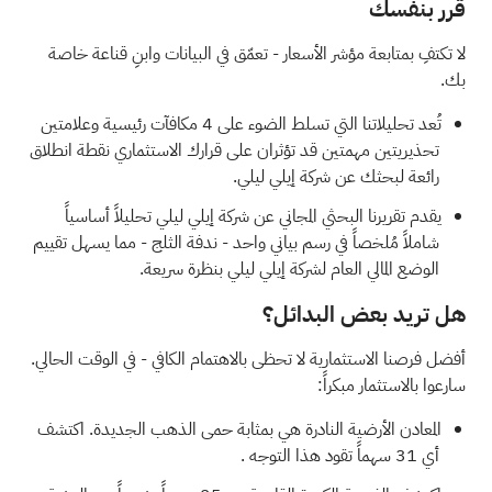
قرر بنفسك
لا تكتفِ بمتابعة مؤشر الأسعار - تعمّق في البيانات وابنِ قناعة خاصة
بك.
تُعد تحليلاتنا التي تسلط الضوء على
4 مكافآت رئيسية وعلامتين
تحذيريتين مهمتين
قد تؤثران على قرارك الاستثماري نقطة انطلاق
رائعة لبحثك عن شركة إيلي ليلي.
يقدم
تقريرنا البحثي المجاني عن شركة إيلي ليلي
تحليلاً أساسياً
شاملاً مُلخصاً في رسم بياني واحد - ندفة الثلج - مما يسهل تقييم
الوضع المالي العام لشركة إيلي ليلي بنظرة سريعة.
هل تريد بعض البدائل؟
أفضل فرصنا الاستثمارية لا تحظى بالاهتمام الكافي - في الوقت الحالي.
سارعوا بالاستثمار مبكراً:
المعادن الأرضية النادرة هي بمثابة حمى الذهب الجديدة. اكتشف
أي
31 سهماً تقود هذا التوجه
.