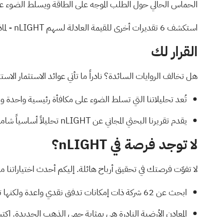
الحماس الحالي حول الطلب الموجه على الطاقة ويسلط الضوء على
استكشف 6 تقديرات أخرى للقيمة العادلة لسهم nLIGHT
- لما
القرار لك
هل تخالف الروايات السائدة؟ نادراً ما تأتي عوائد الاستثمار الاس
تُعد تحليلاتنا التي تسلط الضوء على
مكافأة رئيسية واحدة و
يقدم
تقريرنا البحثي المجاني عن nLIGHT
تحليلاً أساسياً شاملاً 
لا توجد فرصة في nLIGHT؟
لا تفوّت فرصتك في تحقيق أرباح هائلة. إليكم أحدث اختياراتنا م
ابحث عن
62 شركة ذات إمكانات تدفق نقدي واعدة ولكنها تتداول بأقل من قيمتها العادلة
المعادن الأرضية النادرة هي بمثابة حمى الذهب الجديدة. ا