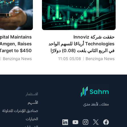
حققت شركة Innoviz
ital Maintains
Technologies أرباحًا للسهم الواحد
 Amgen, Raises
في الربع الثاني بلغت (0.08) دولارًا
 Target to $450
أمريكيًا، متوافقة مع التوقعات، وبلغت
Benzinga News
05/08 11:05
Benzinga News
المبيعات 18.100 مليون دولار أمريكي،
متجاوزة التوقعات البالغة 15.500
مليون دولار أمريكي.
الاستثمار
الأسهم
معك.. لأبعد مدى
صناديق المؤشرات المتداولة
الخيارات