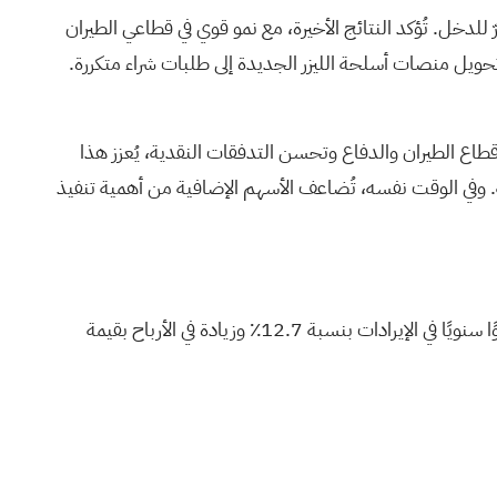
مُدرّ للدخل. تُؤكد النتائج الأخيرة، مع نمو قوي في قطاعي الطيران
تحويل منصات أسلحة الليزر الجديدة إلى طلبات شراء متكررة.
الأخيرة، يبرز طرح أسهم إضافية بقيمة 175 مليون دولار أمريكي في هذا السياق. فبعد عام من النمو بنسبة 71% في قطاع الطيران والدفاع وتحسن التدفقات النقدية، يُعزز هذا
ة الليزر عالية الطاقة. وفي الوقت نفسه، تُضاعف الأسهم الإضافية من أهمية تنفيذ
تتوقع شركة nLIGHT تحقيق إيرادات بقيمة 310.5 مليون دولار وأرباح بقيمة 28.1 مليون دولار بحلول عام 2028. ويتطلب ذلك نموًا سنويًا في الإيرادات بنسبة 12.7٪ وزيادة في الأرباح بقيمة