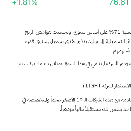
+1.81%
76.61
شهدت شركة nLIGHT خلال العام الماضي نموًا سريعًا في قطاع الطيران والدفاع، حيث ارتفعت إيرادات الربع الرابع من عام 2025 بنسبة 71% على أساس سنوي، وتحسنت هوامش الربح
ذا التحول في نقل الشركة من الخسائر التشغيلية إلى توليد تدفق نقدي تشغيلي سنوي قدره
ى أنظمة الطاقة الموجهة ودور الشركة المتنامي في هذا السوق يمثلان دعامات رئيسية
ر لشركة nLIGHT.
قادمة مع هذه
الشركات الـ 19 الأصغر حجماً والمتخصصة في
ا قد يضمن لك مستقبلاً مالياً مزدهراً.