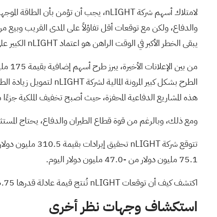
لامتلاك أسهم شركة nLIGHT، يجب أن تؤم
والدفاع، ولكن مع توقعات أقل تفاؤلاً على المدى القريب وبيع م
يبقى الخطر الأكبر في الوقت الراهن هو اعتماد nLIGHT الكبير على عدد محدود من برامج الدفاع الأمريكية.
الطرح بشكل كبير المرون
هذه المشاريع الدفاعية المحفزة، حيث أصبح تخفيف الملكية جزءًا م
ومع ذلك، وبالرغم من قوة قطاع الطيران والدفاع، يحتاج المستثمرون 
75.1 مليون دولار من -47.0 مليون دولار اليوم.
اكتشف كيف أن توقعات nLIGHT تُنتج قيمة عادلة قدرها 66.75 دولارًا
استكشاف وجهات نظر أخرى