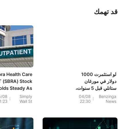
قد تهمك
لو استثمرت 1000
ra Health Care
دولار في مورغان
T (SBRA) Stock
ستانلي قبل 5 سنوات،
olds Steady As
لكانت قيمتها اليوم بهذا
 Losses Cloud
5/08
Simply
04/08
Benzinga
1:23
Wall St
22:30
News
القدر.
Cash Gains