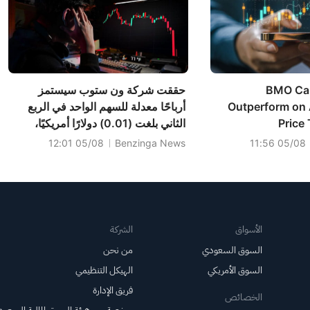
BMO Cap
حققت شركة ون ستوب سيستمز
Outperform on
أرباحًا معدلة للسهم الواحد في الربع
Price
الثاني بلغت (0.01) دولارًا أمريكيًا،
متجاوزة التوقعات (0.02) دولارًا
05/08 12:01
Benzinga News
05/08 11:56
أمريكيًا، وبلغت المبيعات 9.349 مليون
دولار أمريكي، متجاوزة التوقعات
البالغة 8.504 مليون دولار أمريكي.
الأسواق
الشركة
السوق السعودي
من نحن
السوق الأمريكي
الهيكل التنظيمي
فريق الإدارة
الخصائص