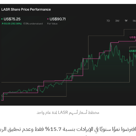
مخطط أسعار أسهم LASR لمدة عام واحد
رسم بعض المحللين ذوي التصنيف الأدنى صورة أكثر حذرًا،