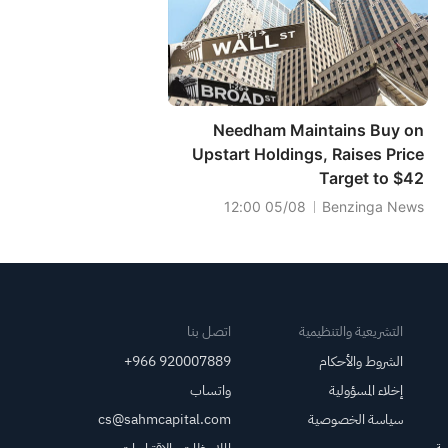
Needham Maintains Buy on
Upstart Holdings, Raises Price
Target to $42
05/08 12:00
Benzinga News
التشريعية والتنظيمية
اتصل بنا
الشروط والأحكام
+966 920007889
إخلاء المسؤولية
واتساب
سياسة الخصوصية
cs@sahmcapital.com