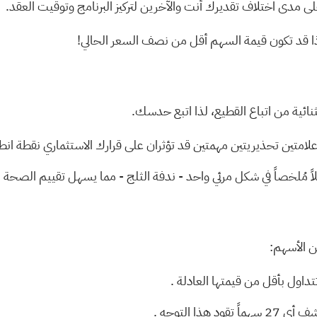
 مدى اختلاف تقديرك أنت والآخرين لتركيز البرنامج وتوقيت العقد.
ذا قد تكون قيمة السهم أقل من نصف السعر الحالي!
تثنائية من اتباع القطيع، لذا اتبع حدسك.
علامتين تحذيريتين مهمتين
قد تؤثران على قرارك الاستثماري نقطة انطلاق ر
مُلخصاً في شكل مرئي واحد - ندفة الثلج - مما يسهل تقييم الصحة المالية العامة لشر
ن الأسهم:
.
كتشف أي
27 سهماً تقود هذا التوجه
.