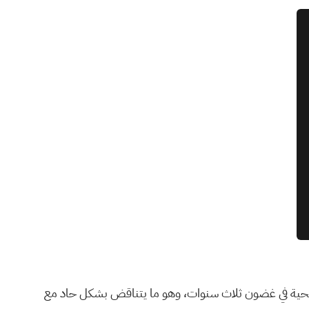
 حيث افترضوا نموًا سنويًا في الإيرادات بنسبة 15.7% فقط وعدم تحقيق الربحية في غضون ثلاث سنوات، وهو ما يتناقض بشكل حاد مع