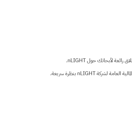
ائعة لأبحاثك حول nLIGHT.
كة nLIGHT بنظرة سريعة.