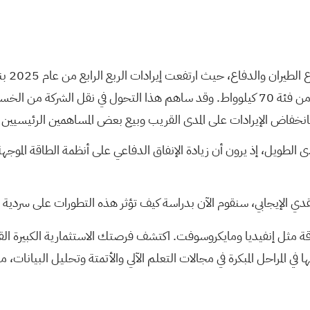
بالتزامن مع ارتفاع الطلب على منصة أسلحة الليزر الجديدة من فئة 70 كيلوواط. وقد ساهم ه
حللون متفائلين بشأن آفاق شركة nLIGHT على المدى الطويل، إذ يرون أن زيادة الإنفاق الدفاعي عل
 الإيجابي، سنقوم الآن بدراسة كيف تؤثر هذه التطورات على سردية الاستثما
قة مثل إنفيديا ومايكروسوفت. اكتشف فرصتك الاستثمارية الكبيرة ال
 في المراحل المبكرة في مجالات التعلم الآلي والأتمتة وتحليل البيانات، م