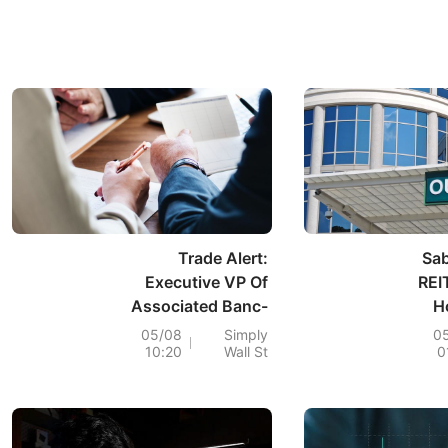
Trade Alert:
Sab
Executive VP Of
REI
Associated Banc-
H
Corp Randall
Loan
05/08
Simply
0
10:20
Wall St
0
Erickson Has Sold
Stock