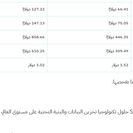
66.41 دولارًا
127.22 دولارًا
75.05 دولارًا
147.13 دولارًا
446.35 دولارًا
858.66 دولارًا
309.49 دولارًا
610.25 دولارًا
1.52 دولار
3.02 دولار
نا بفحصها.
تقدم شركة Seagate Technology Holdings plc حلول تكنولوجيا تخزين البيانات والبنية التحتي