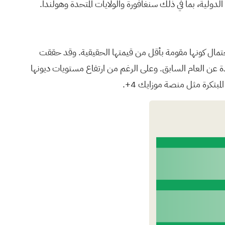
حتمال كونها مقومة بأقل من قيمتها الحقيقية. وقد حققت
ع الثالث 3.11 مليار دولار أمريكي، وصافي دخلها 748 مليون دولار أمريكي، بزيادة عن العام السابق. وعلى الرغم من ارتفاع مستويات ديونها
بتكرة مثل منصة موزايك 4+.