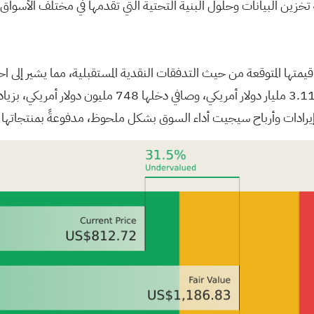
تها المتوقعة من حيث التدفقات النقدية المستقبلية، مما يشير إلى ا
الشركة نموًا قويًا في الأرباح، حيث بلغت مبيعاتها في الرب
 إيرادات وأرباح سيجيت أداء السوق بشكل ملحوظ، مدفوعةً بمنتجاتها الم