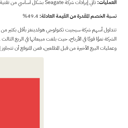
العمليات:
تأتي إيرادات شركة Seagate بشكل أساسي من تقنية تخزين البيانات وحلول البنية التحتية التي تقدمها في مختلف الأسواق الدولية، بما في ذلك سنغافورة والولايات المتحدة وهولندا.
نسبة الخصم المقدرة من القيمة العادلة:
49.4%
تتداول أسهم شركة سيجيت تكنولوجي هولدينغز بأقل بكثير من قيم
وعمليات البيع الأخيرة من قبل المطلعين، فمن المتوقع أن تتجاوز