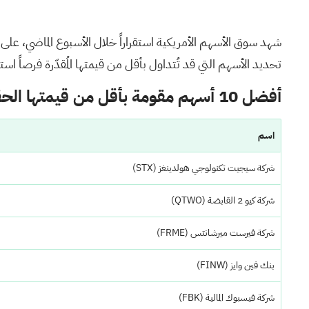
تحديد الأسهم التي قد تُتداول بأقل من قيمتها المُقدّرة فرصاً ا
أفضل 10 أسهم مقومة بأقل من قيمتها الحقيقية بناءً على التدفقات النقدية في الولايات المتحدة
اسم
شركة سيجيت تكنولوجي هولدينغز
(STX)
شركة كيو 2 القابضة
(QTWO)
شركة فيرست ميرشانتس
(FRME)
بنك فين وايز
(FINW)
شركة فيسبوك المالية
(FBK)