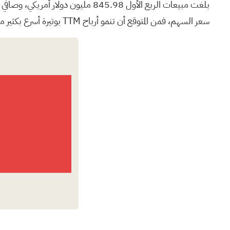
سعر السهم، فمن المتوقع أن تنمو أرباح TTM بوتيرة أسرع بكثير من متوسط السوق، مدعومة بنمو متوقع في الإيرادات يتجاوز نمو السوق الأمريكية بشكل عام.