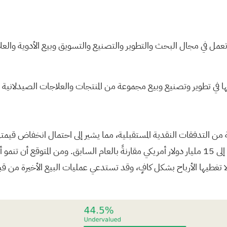
ائية حيوية تعمل في مجال البحث والتطوير والتصنيع والتسويق وبيع الأدوية 
أمريكي في الربع الأول من عام 2026، ارتفعت مبيعات AbbVie إلى 15 مليار دولار أمريكي مقارنةً با
سنوات الثلاث المقبلة. ومع ذلك، فإن توزيعات أرباح AbbVie لا تغطيها الأرباح بشكل كافٍ، وقد تستدعي