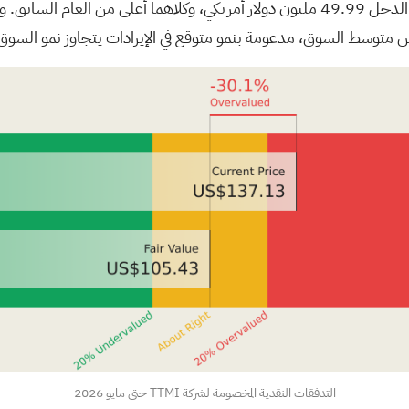
بلغت مبيعات الربع الأول 845.98 مليون دولار أمريكي، وصافي الدخل 49.99 مليون دولار أم
التدفقات النقدية المخصومة لشركة TTMI حتى مايو 2026