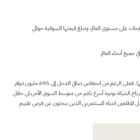
والعلاجات على مستوى العالم، وتبلغ قيمتها السوقية حوالي
تتداول أسهم شركة AbbVie حاليًا بأقل بكثير من قيمتها المتوقعة من التدفقات النقدية المستقبلية، مما يشير إلى احتمال انخفاض قيمتها. فعلى الرغم من انخفاض صافي الدخل إلى 695 مليون دولار
لعام السابق. ومن المتوقع أن تنمو أرباح الشركة بوتيرة أسرع بكثير من متوسط السوق الأمريكي خلال
 عمليات البيع الأخيرة من قبل المطلعين انتباه المستثمرين الذين يبحثون عن فرص تقييم