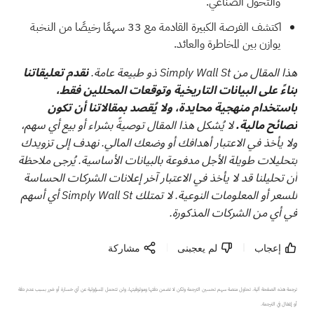
والتحول الصناعي.
اكتشف الفرصة الكبيرة القادمة مع
33 سهمًا رخيصًا من النخبة
يوازن بين المخاطرة والعائد.
هذا المقال من Simply Wall St ذو طبيعة عامة.
نقدم تعليقاتنا
بناءً على البيانات التاريخية وتوقعات المحللين فقط،
باستخدام منهجية محايدة، ولا يُقصد بمقالاتنا أن تكون
نصائح مالية.
لا يُشكل هذا المقال توصيةً بشراء أو بيع أي سهم،
ولا يأخذ في الاعتبار أهدافك أو وضعك المالي. نهدف إلى تزويدك
بتحليلات طويلة الأجل مدفوعة بالبيانات الأساسية. يُرجى ملاحظة
أن تحليلنا قد لا يأخذ في الاعتبار آخر إعلانات الشركات الحساسة
للسعر أو المعلومات النوعية. لا تمتلك Simply Wall St أي أسهم
في أي من الشركات المذكورة.
إعجاب
لم يعجبنى
مشاركة
ترجمة هذه الصفحة آلية. تحاول منصة سهم تحسين الترجمة ولكن لا تضمن دقتها وموثوقيتها، ولن تتحمل المسؤولية عن أي خسارة أو ضرر بسبب عدم دقة 