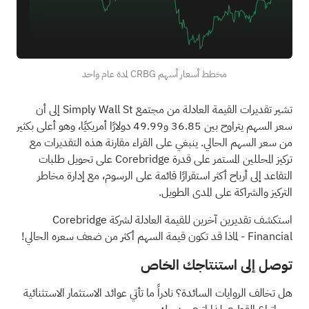
مخطط أسعار أسهم CRBG لمدة عام واحد
تشير تقديرات القيمة العادلة من مجتمع Simply Wall St إلى أن
سعر السهم يتراوح بين 36.85 و49.99 دولارًا أمريكيًا، وهو أعلى بكثير
من سعر السهم الحالي. ينبغي على القراء مقارنة هذه التقديرات مع
تركيز المحللين المستمر على قدرة Corebridge على تحويل طلبات
التقاعد إلى أرباح أكثر استقرارًا قائمة على الرسوم، مع إدارة مخاطر
التركيز والشراكة على المدى الطويل.
استكشف تقديرين آخرين للقيمة العادلة لشركة Corebridge
Financial
- لماذا قد تكون قيمة السهم أكثر من ضعف سعره الحالي!
توصل إلى استنتاجك الخاص
هل تخالف الروايات السائدة؟ نادراً ما تأتي عوائد الاستثمار الاستثنائية