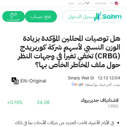
En
مركز المساعدة
من نحن
تحميل
فتح
التسجيل / تسجيل الدخول
فتح حساب
حساب
هل توصيات المحللين المؤكدة بزيادة
الوزن النسبي لأسهم شركة كوربريدج
(CRBG) تخفي تغيراً في وجهات النظر
حول ملف المخاطر الخاص بها؟
Simply Wall St
12:13 12/04
EN-Original
تمت الترجمة بواسطة
كوربريدج فاينانشال
+0.19%
34.08
CRBG
في الأيام الأخيرة، قامت العديد من شركات الأبحاث بما في ذلك