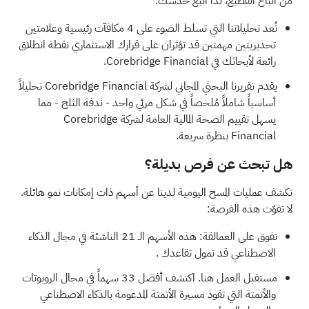
من اتباع القطيع، لذا اتبع حدسك.
تُعد تحليلاتنا التي تسلط الضوء على
4 مكافآت رئيسية وعلامتين
تحذيريتين مهمتين
قد تؤثران على قرارك الاستثماري نقطة انطلاق
رائعة لأبحاثك في Corebridge Financial.
يقدم
تقريرنا البحثي المجاني لشركة Corebridge Financial
تحليلاً
أساسياً شاملاً مُلخصاً في شكل مرئي واحد - ندفة الثلج - مما
يسهل تقييم الصحة المالية العامة لشركة Corebridge
Financial بنظرة سريعة.
هل تبحث عن فرص بديلة؟
تكشف عمليات المسح اليومية لدينا عن أسهم ذات إمكانات نمو هائلة.
لا تفوّت هذه الفرصة:
تفوق على العمالقة: هذه
الأسهم الـ 21 الناشئة في مجال الذكاء
الاصطناعي قد تمول تقاعدك
.
مستقبل العمل هنا. اكتشف
أفضل 33 سهماً في مجال الروبوتات
والأتمتة
التي تقود مسيرة الأتمتة المدعومة بالذكاء الاصطناعي