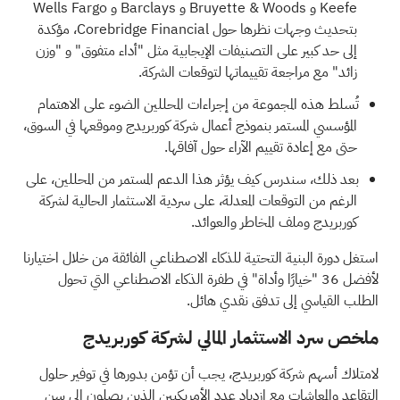
Keefe و Bruyette & Woods و Barclays و Wells Fargo
بتحديث وجهات نظرها حول Corebridge Financial، مؤكدة
إلى حد كبير على التصنيفات الإيجابية مثل "أداء متفوق" و "وزن
زائد" مع مراجعة تقييماتها لتوقعات الشركة.
تُسلط هذه المجموعة من إجراءات المحللين الضوء على الاهتمام
المؤسسي المستمر بنموذج أعمال شركة كوربريدج وموقعها في السوق،
حتى مع إعادة تقييم الآراء حول آفاقها.
بعد ذلك، سندرس كيف يؤثر هذا الدعم المستمر من المحللين، على
الرغم من التوقعات المعدلة، على سردية الاستثمار الحالية لشركة
كوربريدج وملف المخاطر والعوائد.
استغل دورة البنية التحتية للذكاء الاصطناعي الفائقة من خلال اختيارنا
لأفضل 36 "خيارًا وأداة" في طفرة الذكاء الاصطناعي
التي تحول
الطلب القياسي إلى تدفق نقدي هائل.
ملخص سرد الاستثمار المالي لشركة كوربريدج
لامتلاك أسهم شركة كوربريدج، يجب أن تؤمن بدورها في توفير حلول
التقاعد والمعاشات مع ازدياد عدد الأمريكيين الذين يصلون إلى سن