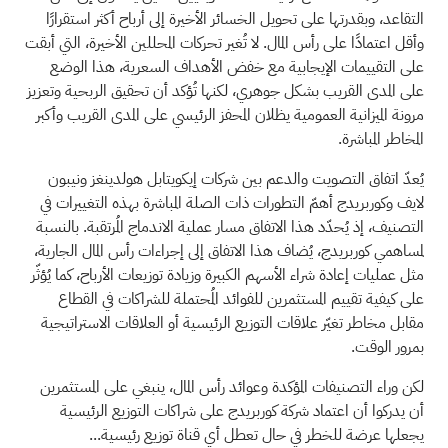
التقاعد، وبقدرتها على تحويل الخسائر الأخيرة إلى أرباح أكثر استقرارًا
وأقل اعتمادًا على رأس المال. لا تُغير تحركات المحللين الأخيرة، التي أبقت
على التقييمات الإيجابية مع خفض الأهداف السعرية، هذا الوضع
على المدى القريب بشكل جوهري، لكنها تُؤكد أن تحقيق الربحية وتعزيز
مرونة الميزانية العمومية يظلان المحفز الرئيسي على المدى القريب وأكبر
المخاطر المباشرة.
يُعدّ اتفاق التصويت والدعم بين شركات إيكويتابل هولدينغز ونيبون
لايف وكوربريدج أهمّ التطورات ذات الصلة المباشرة بهذه التغييرات في
التصنيف، إذ يُحدّد هذا الاتفاق مسار عملية الاندماج المُرتقبة. بالنسبة
لمساهمي كوربريدج، يُضاف هذا الاتفاق إلى إجراءات رأس المال الجارية،
مثل عمليات إعادة شراء الأسهم الكبيرة وزيادة توزيعات الأرباح، كما يُؤثّر
على كيفية تقييم المستثمرين للفوائد المُحتملة للشراكات في القطاع
مقابل مخاطر تغيّر علاقات التوزيع الرئيسية أو العلاقات الاستراتيجية
بمرور الوقت.
لكن وراء التصنيفات المؤكدة وعوائد رأس المال، ينبغي على المستثمرين
أن يدركوا أن اعتماد شركة كوربريدج على شراكات التوزيع الرئيسية
يجعلها عرضة للخطر في حال تعطل أي قناة توزيع رئيسية...