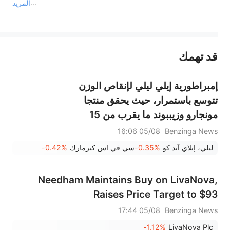
المزيد
يمثل المحتوى أعلاه المسؤولية الشخصية للمؤلف وآرائه فقط، ولا يمثل أي مسؤولية لمنصة سهم، ولا يمكن لمنصة سهم تأكيد صحة ودقة ومصداقية المحتوى 
قد تهمك
عند الضرورة، يرجى استشارة مستشار استثمار محترف. لا تقدم منصة سهم أي مشورة استثمارية، ولا تقدم أي التزامات أو ضمانات.
إمبراطورية إيلي ليلي لإنقاص الوزن
تتوسع باستمرار، حيث يحقق منتجا
مونجارو وزيببوند ما يقرب من 15
مليار دولار.
05/08 16:06
Benzinga News
ليلي، إيلاي آند كو
-0.35%
سي في اس كيرمارك
-0.42%
Needham Maintains Buy on LivaNova,
Raises Price Target to $93
05/08 17:44
Benzinga News
-1.12%
LivaNova Plc