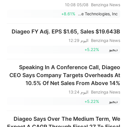
حوالي 5% من الأسهم القائمة.
05/08 10:08
Benzinga News
+8.61%
Vision Marine Technologies, Inc.
Diageo FY Adj. EPS $1.65, Sales $19.643B
Benzinga News
اليوم 12:29
ديجيو
+5.22%
Speaking In A Conference Call, Diageo
CEO Says Company Targets Overheads At
10.5% Of Net Sales From Above 14%
Currently, Expects 90% Of Reorganisation
Benzinga News
اليوم 13:24
Complete By September 1
ديجيو
+5.22%
Diageo Says Over The Medium Term, We
Expect A CAGR Through Fiscal 27 To Fiscal