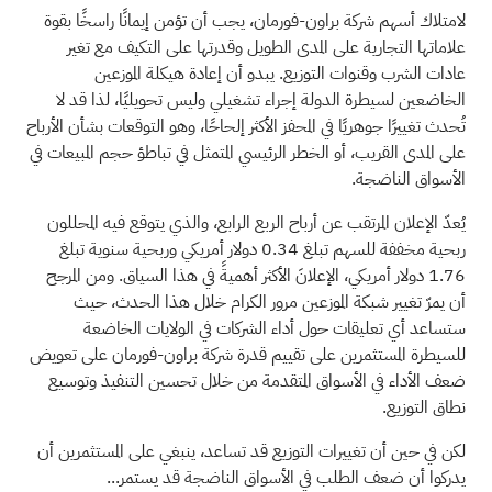
لامتلاك أسهم شركة براون-فورمان، يجب أن تؤمن إيمانًا راسخًا بقوة
علاماتها التجارية على المدى الطويل وقدرتها على التكيف مع تغير
عادات الشرب وقنوات التوزيع. يبدو أن إعادة هيكلة الموزعين
الخاضعين لسيطرة الدولة إجراء تشغيلي وليس تحويليًا، لذا قد لا
تُحدث تغييرًا جوهريًا في المحفز الأكثر إلحاحًا، وهو التوقعات بشأن الأرباح
على المدى القريب، أو الخطر الرئيسي المتمثل في تباطؤ حجم المبيعات في
الأسواق الناضجة.
يُعدّ الإعلان المرتقب عن أرباح الربع الرابع، والذي يتوقع فيه المحللون
ربحية مخففة للسهم تبلغ 0.34 دولار أمريكي وربحية سنوية تبلغ
1.76 دولار أمريكي، الإعلانَ الأكثر أهميةً في هذا السياق. ومن المرجح
أن يمرّ تغيير شبكة الموزعين مرور الكرام خلال هذا الحدث، حيث
ستساعد أي تعليقات حول أداء الشركات في الولايات الخاضعة
للسيطرة المستثمرين على تقييم قدرة شركة براون-فورمان على تعويض
ضعف الأداء في الأسواق المتقدمة من خلال تحسين التنفيذ وتوسيع
نطاق التوزيع.
لكن في حين أن تغييرات التوزيع قد تساعد، ينبغي على المستثمرين أن
يدركوا أن ضعف الطلب في الأسواق الناضجة قد يستمر...