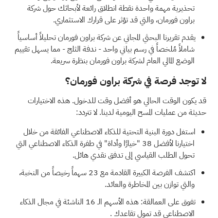
تحذيرية مهمة واحدة
نقطة انطلاق رائعة لأبحاثك حول شركة
براون فورمان، والتي قد تؤثر على قرارك الاستثماري.
يقدم
تقريرنا البحثي المجاني عن شركة براون فورمان
تحليلاً أساسياً
شاملاً مُلخصاً في رسم بياني واحد - ندفة الثلج - مما يسهل تقييم
الوضع المالي العام لشركة براون فورمان بنظرة سريعة.
لا توجد فرصة في شركة براون فورمان؟
قد يكون الوقت الحالي هو أفضل وقت للدخول. هذه الاختيارات
حديثة من عمليات المسح اليومية لدينا. لا تتردد:
استغل دورة البنية التحتية للذكاء الاصطناعي الفائقة من خلال
اختيارنا
لأفضل 38 "خيارًا وأداة" في طفرة الذكاء الاصطناعي
التي
تحول الطلب القياسي إلى تدفق نقدي هائل.
اكتشف الفرصة الكبيرة القادمة مع
23 سهماً رخيصاً من النخبة،
والتي توازن بين المخاطرة والعائد.
تفوق على العمالقة: هذه
الأسهم الـ 16 الناشئة في مجال الذكاء
الاصطناعي قد تمول تقاعدك
.