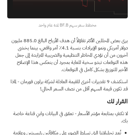
مخطط سعر سهم BF.B لمدة عام واحد
يرى بعض المحللين الأكثر تفاؤلاً أن هدف الأرباح البالغ 885.0 مليون
دولار أمريكي ونمو الإيرادات بنسبة 4.1٪ أمر واقعي، بينما يخشى
آخرون من أن تؤدي المخاطر التنظيمية والضريبية المتزايدة إلى جعل
هذه التوقعات تبدو سخية للغاية بمجرد أن ينعكس هذا الإصلاح
الأخير للتوزيع بشكل كامل في التوقعات.
استكشف 9 تقديرات أخرى للقيمة العادلة لشركة براون فورمان
- لماذا
قد تكون قيمة السهم أقل من نصف السعر الحالي!
القرار لك
لا تكتفِ بمتابعة مؤشر الأسعار - تعمّق في البيانات وابنِ قناعة خاصة
بك.
تُعد تحليلاتنا التي تسلط الضوء على
مكافأتين رئيسيتين وعلامة