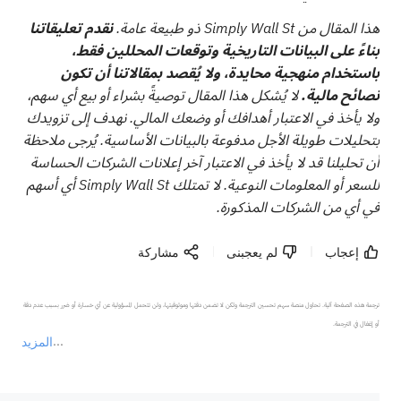
هذا المقال من Simply Wall St ذو طبيعة عامة.
نقدم تعليقاتنا
بناءً على البيانات التاريخية وتوقعات المحللين فقط،
باستخدام منهجية محايدة، ولا يُقصد بمقالاتنا أن تكون
نصائح مالية.
لا يُشكل هذا المقال توصيةً بشراء أو بيع أي سهم،
ولا يأخذ في الاعتبار أهدافك أو وضعك المالي. نهدف إلى تزويدك
بتحليلات طويلة الأجل مدفوعة بالبيانات الأساسية. يُرجى ملاحظة
أن تحليلنا قد لا يأخذ في الاعتبار آخر إعلانات الشركات الحساسة
للسعر أو المعلومات النوعية. لا تمتلك Simply Wall St أي أسهم
في أي من الشركات المذكورة.
إعجاب
لم يعجبنى
مشاركة
ترجمة هذه الصفحة آلية. تحاول منصة سهم تحسين الترجمة ولكن لا تضمن دقتها وموثوقيتها، ولن تتحمل المسؤولية عن أي خسارة أو ضرر بسبب عدم دقة 
المزيد
يمثل المحتوى أعلاه المسؤولية الشخصية للمؤلف وآرائه فقط، ولا يمثل أي مسؤولية لمنصة سهم، ولا يمكن لمنصة سهم تأكيد صحة ودقة ومصداقية المحتوى 