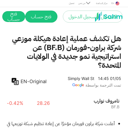
En
مركز المساعدة
من نحن
تحميل
فتح
التسجيل / تسجيل الدخول
فتح حساب
حساب
هل تكشف عملية إعادة هيكلة موزعي
شركة براون-فورمان (BF.B) عن
استراتيجية نمو جديدة في الولايات
المتحدة؟
Simply Wall St
14:45 01/05
EN-Original
تمت الترجمة بواسطة
براون فورمان
-0.42%
28.26
BF.B
أعلنت شركة براون فورمان مؤخرًا عن إعادة تنظيم شبكة توزيعها في