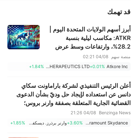
قد تهمك
عند الضرورة، يرجى استشارة مستشار استثمار محترف. لا تقدم منصة سهم أي مشورة استثمارية، ولا تقدم أي التزامات أو ضمانات.
أبرز أسهم الولايات المتحدة اليوم |
ATKR: مكاسب ليلية بنسبة
28.2%، وارتفاعات وسط عرض
استحواذ على شركة بريسميان
منصة سهم
04/08 02:21
وأرباح ربع سنوية قوية فاقت
+1.84%
AUTOLUS THERAPEUTICS LTD
+0.01%
Atkore Inc
التوقعات
أعلن الرئيس التنفيذي لشركة باراماونت سكاي
دانس عن استعداده لإيجاد حل وديّ بشأن الدعوى
القضائية الجارية المتعلقة بصفقة وارنر بروس؛
وأضاف: "نتكبد تكاليف إضافية بعد 30 سبتمبر.
04/08 21:26
Benzinga News
تفرض منصة بريدج رسومًا رمزية تتراوح بين 8 و9
Paramount Skydance
+3.60%
وارنر برذرز. ديسكفري
+1.85%
ملايين دولار شهريًا، بالإضافة...