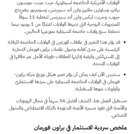
الولايات الأمريكية الخاضعة لسيطرتها، حيث عينت جونسون
براذرز، وساوثرن جلايزرز واين آند سبيريتس، وسوبيريور بيفيريدج
جروب، وجريت ليكس واين آند سبيريتس لتغطية 11 سوقًا
للمشروبات الروحية التي تديرها الولايات اعتبارًا من 1 يونيو، بينما
تحتفظ سبع ولايات خاضعة للسيطرة بموزعيها الحاليين.
قد يؤثر هذا التغيير في علاقات الموزعين في الولايات الخاضعة للرقابة
الرئيسية على مدى كفاءة وصول علامات براون فورمان التجارية
إلى المستهلكين وكيفية إدارتها للعلاقات طويلة الأجل عبر نطاقها في
الولايات المتحدة.
سندرس الآن كيف يمكن أن يؤثر تغيير هيكل توزيع شركة براون-
فورمان في الولايات الخاضعة للسيطرة على سردها الاستثماري
وأولويات نموها المستقبلية.
مستقبل العمل هنا. اكتشف
أفضل 34 سهماً في مجال الروبوتات
والأتمتة
التي تقود مسيرة الأتمتة المدعومة بالذكاء الاصطناعي والتحول
الصناعي.
ملخص سردية الاستثمار في براون فورمان