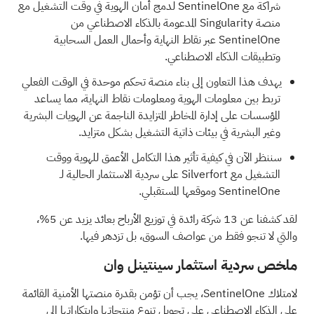
شراكة مع SentinelOne لدمج أمان الهوية في وقت التشغيل مع
منصة Singularity المدعومة بالذكاء الاصطناعي من
SentinelOne عبر نقاط النهاية وأحمال العمل السحابية
وتطبيقات الذكاء الاصطناعي.
يهدف هذا التعاون إلى بناء منصة تحكم موحدة في الوقت الفعلي
تربط بين معلومات الهوية ومعلومات نقاط النهاية، مما يساعد
المؤسسات على إدارة المخاطر المتزايدة الناجمة عن الهويات البشرية
وغير البشرية في بيئات ذاتية التشغيل بشكل متزايد.
سننظر الآن في كيفية تأثير هذا التكامل الأعمق للهوية ووقت
التشغيل مع Silverfort على سردية الاستثمار الحالية لـ
SentinelOne وموقعها المستقبلي.
لقد كشفنا عن
13 شركة رائدة في توزيع الأرباح
بعائد يزيد عن 5%،
والتي لا تنجو فقط من عواصف السوق، بل تزدهر فيها.
ملخص سردية استثمار سينتينل وان
لامتلاك SentinelOne، يجب أن تؤمن بقدرة منصتها الأمنية القائمة
على الذكاء الاصطناعي على تحويل تنوع منتجاتها وابتكاراتها إلى