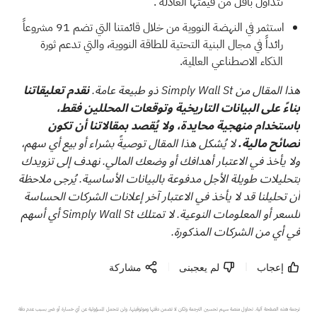
تتداول بأقل من قيمتها العادلة
.
استثمر في النهضة النووية من خلال قائمتنا التي تضم
91 مشروعاً
رائداً في مجال البنية التحتية للطاقة النووية، والتي
تدعم ثورة
الذكاء الاصطناعي العالمية.
هذا المقال من Simply Wall St ذو طبيعة عامة.
نقدم تعليقاتنا
بناءً على البيانات التاريخية وتوقعات المحللين فقط،
باستخدام منهجية محايدة، ولا يُقصد بمقالاتنا أن تكون
نصائح مالية.
لا يُشكل هذا المقال توصيةً بشراء أو بيع أي سهم،
ولا يأخذ في الاعتبار أهدافك أو وضعك المالي. نهدف إلى تزويدك
بتحليلات طويلة الأجل مدفوعة بالبيانات الأساسية. يُرجى ملاحظة
أن تحليلنا قد لا يأخذ في الاعتبار آخر إعلانات الشركات الحساسة
للسعر أو المعلومات النوعية. لا تمتلك Simply Wall St أي أسهم
في أي من الشركات المذكورة.
إعجاب
لم يعجبنى
مشاركة
ترجمة هذه الصفحة آلية. تحاول منصة سهم تحسين الترجمة ولكن لا تضمن دقتها وموثوقيتها، ولن تتحمل المسؤولية عن أي خسارة أو ضرر بسبب عدم دقة 