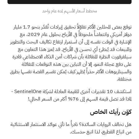
مخطط أسعار الأسهم لمدة عام واحد
توقع بعض المحللين الأكثر تفاؤلاً تحقيق إيرادات تُقدّر بنحو 1.7 مليار
دولار أمريكي وانتعاشاً ملحوظاً في الأرباح بحلول عام 2029، مع
الإشارة في الوقت نفسه إلى أن استمرار ارتفاع تكاليف البحث والتطوير
والمبيعات قد يُبطئ أي تحسن في الأرباح. قد يُعزز هذا التعاون مع
سيلفرفورت النظرة المتفائلة بأن شراكات أمن الذكاء الاصطناعي قادرة
على دفع عجلة النمو، إلا أن التباين بين هذه التوقعات المتفائلة
والسيناريوهات الأكثر حذراً يُظهر كيف يُمكن تفسير القصة نفسها بطرق
مختلفة.
استكشف 10 تقديرات أخرى للقيمة العادلة لشركة SentinelOne
-
لماذا قد تصل قيمة السهم إلى 76% أكثر من السعر الحالي!
كوّن رأيك الخاص
هل تخالف الروايات السائدة؟ نادراً ما تأتي عوائد الاستثمار الاستثنائية
من اتباع القطيع، لذا اتبع حدسك.