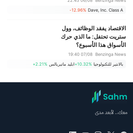
06/08 22:45
Benzinga News
-12.96%
Dave, Inc. Class A
الاقتصاد يفقد الوظائف، وول
ستريت تحتفل: ما الذي حرك
الأسواق هذا الأسبوع؟
07/08 19:40
Benzinga News
بالانتير للتكنولوجيا
+10.32%
ابليد ماتيريالس
+2.21%
معك.. لأبعد مدى