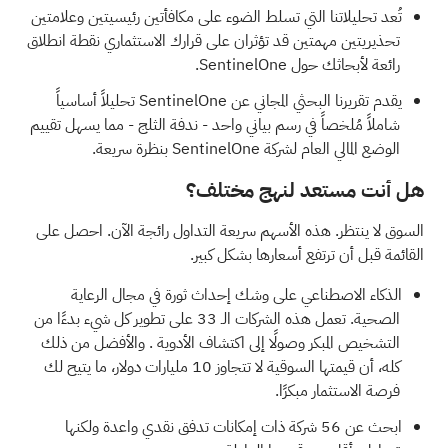
تُعد تحليلاتنا التي تسلط الضوء على
مكافأتين رئيسيتين وعلامتين
تحذيريتين مهمتين
قد تؤثران على قرارك الاستثماري نقطة انطلاق
رائعة لأبحاثك حول SentinelOne.
يقدم
تقريرنا البحثي المجاني عن SentinelOne
تحليلاً أساسياً
شاملاً مُلخصاً في رسم بياني واحد - ندفة الثلج - مما يسهل تقييم
الوضع المالي العام لشركة SentinelOne بنظرة سريعة.
هل أنت مستعد لنهج مختلف؟
السوق لا ينتظر. هذه الأسهم سريعة التداول رائجة الآن. احصل على
القائمة قبل أن ترتفع أسعارها بشكل كبير.
الذكاء الاصطناعي على وشك إحداث ثورة في مجال الرعاية
الصحية.
تعمل هذه الشركات الـ 33 على تطوير كل شيء بدءًا من
التشخيص المبكر وصولًا إلى اكتشاف الأدوية
. والأفضل من ذلك
كله، أن قيمتها السوقية لا تتجاوز 10 مليارات دولار، ما يتيح لك
فرصة الاستثمار مبكرًا.
ابحث عن
56 شركة ذات إمكانات تدفق نقدي واعدة ولكنها