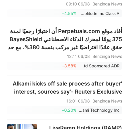
06/08 09:10
Benzinga News
+4.55%
Amplitude Inc Class A
أفاد موقع Perpetuals.com أن اختبارًا رجعيًا لمدة
375 يومًا لمحرك الذكاء الاصطناعي BayesShield
حقق عائدًا افتراضيًا غير مركب بنسبة 380%، مع حد
أقصى للانخفاض بنسبة 27%، بينما انخفض سعر
06/08 12:11
Benzinga News
البيتكوين خلال تلك الفترة بنسبة 40.2%.
-3.58%
Perpetuals.com Ltd Sponsored ADR
'Alkami kicks off sale process after buyer
interest, sources say'- Reuters Exclusive
06/08 16:01
Benzinga News
+0.20%
Alkami Technology Inc
LiveRamp Holdings (RAMP)