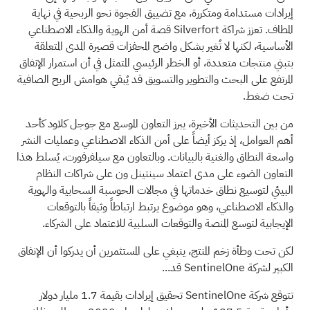
إيرادات مستدامة ومتكررة، مع تضييق الفجوة نحو الربحية في نهاية
المطاف. تعزز شراكة Silverfort قصة أمن الهوية والذكاء الاصطناعي
الأساسية، لكنها لا تُغير بشكل واضح المحفزات قصيرة المدى المتعلقة
بتبني منتجات متعددة، أو الخطر الرئيسي المتمثل في أن استمرار الإنفاق
المرتفع على البحث والتطوير والتسويق قد يُبقي هوامش الربح الصافية
تحت ضغط.
من بين التحديثات الأخيرة، يبرز التعاون الموسع مع جوجل كلاود كأحد
أهم العوامل، إذ يركز أيضاً على أمن الذكاء الاصطناعي وعمليات النشر
واسعة النطاق والغنية بالبيانات. وبالتعاون مع سيلفرفورت، يُسلط هذا
التعاون الضوء على مدى اعتماد سينتينل ون على شراكات النظام
البيئي لتوسيع نطاق خدماتها في مجالات الحوسبة السحابية والهوية
والذكاء الاصطناعي، وهو موضوع يرتبط ارتباطاً وثيقاً بالتوقعات
الإيجابية لتوسع المنصة والتوقعات السلبية للاعتماد على الشركاء.
لكن تحت وطأة زخم المنتج، ينبغي على المستثمرين أن يدركوا أن الإنفاق
الكبير لشركة SentinelOne قد...
تتوقع شركة SentinelOne تحقيق إيرادات بقيمة 1.7 مليار دولار