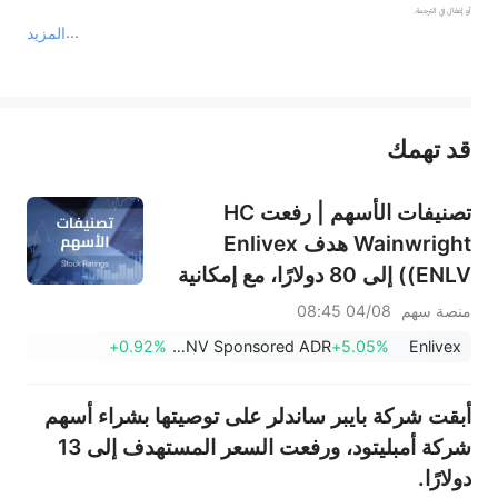
المزيد
يمثل المحتوى أعلاه المسؤولية الشخصية للمؤلف وآرائه فقط، ولا يمثل أي مسؤولية لمنصة سهم، ولا يمكن لمنصة سهم تأكيد صحة ودقة ومصداقية المحتوى 
قد تهمك
عند الضرورة، يرجى استشارة مستشار استثمار محترف. لا تقدم منصة سهم أي مشورة استثمارية، ولا تقدم أي التزامات أو ضمانات.
تصنيفات الأسهم | رفعت HC
Wainwright هدف Enlivex
(ENLV) إلى 80 دولارًا، مع إمكانية
ارتفاع بنسبة 3586.64%؛ وبدأت
منصة سهم
04/08 08:45
Piper Sandler تغطية
+0.92%
Pharming Group NV Sponsored ADR
+5.05%
Enlivex
CoreWeave (CRWV) بتصنيف
"زيادة الوزن" وهدف 151 دولارًا
أبقت شركة بايبر ساندلر على توصيتها بشراء أسهم
شركة أمبليتود، ورفعت السعر المستهدف إلى 13
دولارًا.