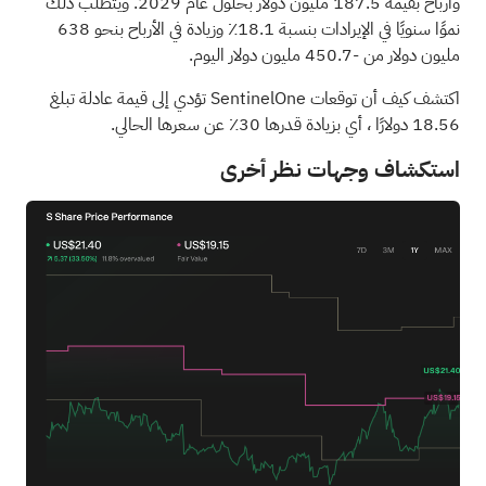
وأرباح بقيمة 187.5 مليون دولار بحلول عام 2029. ويتطلب ذلك
نموًا سنويًا في الإيرادات بنسبة 18.1٪ وزيادة في الأرباح بنحو 638
مليون دولار من -450.7 مليون دولار اليوم.
اكتشف كيف أن توقعات SentinelOne تؤدي إلى قيمة عادلة تبلغ
18.56 دولارًا
، أي بزيادة قدرها 30٪ عن سعرها الحالي.
استكشاف وجهات نظر أخرى