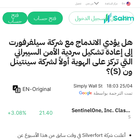
En
مركز المساعدة
من نحن
تحميل
فتح
التسجيل / تسجيل الدخول
فتح حساب
حساب
هل يؤدي الاندماج مع شركة سيلفرفورت
إلى إعادة تشكيل سردية الأمن السيبراني
التي تركز على الهوية أولاً لشركة سينتينل
ون (S)؟
Simply Wall St
18:03 25/04
EN-Original
تمت الترجمة بواسطة
SentinelOne, Inc. Class A
+3.08%
21.40
S
أعلنت شركة Silverfort في وقت سابق من هذا الأسبوع عن