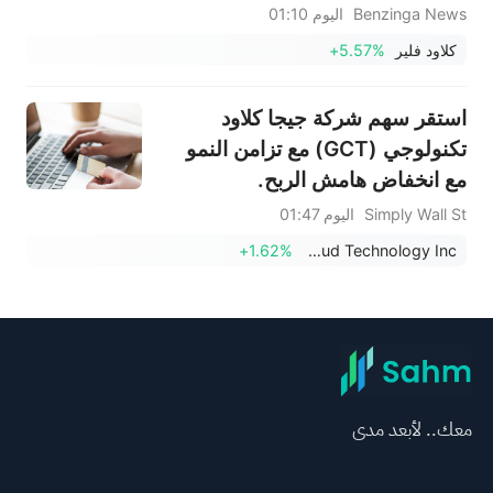
Benzinga News
اليوم 01:10
كلاود فلير
+5.57%
استقر سهم شركة جيجا كلاود
تكنولوجي (GCT) مع تزامن النمو
مع انخفاض هامش الربح.
Simply Wall St
اليوم 01:47
+1.62%
GigaCloud Technology Inc
معك.. لأبعد مدى