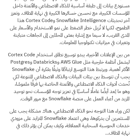
مستودع بيانات إلى طبقة أساسية للذكاء الاصطناعي والأتمتة داخل
المؤسسات الكبيرة، مع تحسين خسائرها الكبيرة في نهاية المطاف. وتعزز
آخر تحديثات Snowflake Intelligence وCortex Code هذا
الطموح، لكنها لا تُزيل خطر الضغط على نمو الاستخدام والأسعار على
المدى القريب، لا سيما مع إشارة بعض المحللين إلى اتجاهات متباينة
وتغيرات في ميزانيات تكنولوجيا المعلومات.
من بين الإعلانات الأخيرة، يبدو توسيع نطاق استخدام Cortex Code
ليشمل أنظمة خارجية مثل AWS Glue وDatabricks وPostgres
الأكثر أهمية. ويرتبط هذا التوسع ارتباطًا وثيقًا بفكرة أن Snowflake
يجب أن تتوسط بين بيئات البيانات والذكاء الاصطناعي المتنوعة لكي
تُحدث أدوات الذكاء الاصطناعي والأتمتة الخاصة بها فرقًا ملموسًا،
وهو ما يُعد أيضًا عاملًا أساسيًا في تعزيز توجه المؤسسات نحو توحيد
المزيد من أعباء العمل على منصة Snowflake مع مرور الوقت.
لكن وراء هذا التوجه نحو الذكاء الاصطناعي، هناك مشكلة يجب على
المستثمرين أن يدركوها، وهي اعتماد Snowflake المتزايد على مزودي
خدمات الحوسبة السحابية العملاقة، وكيف يمكن أن يؤثر ذلك في
نهاية المطاف...