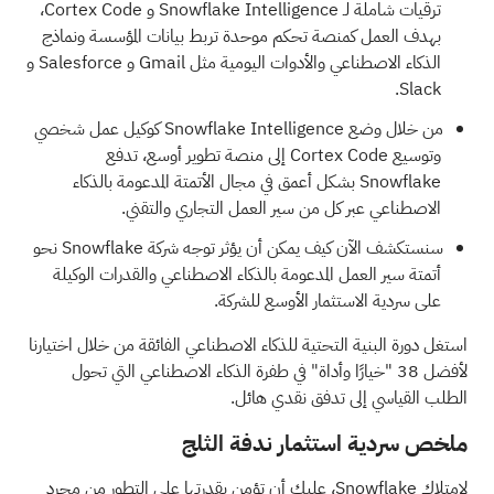
ترقيات شاملة لـ Snowflake Intelligence و Cortex Code،
بهدف العمل كمنصة تحكم موحدة تربط بيانات المؤسسة ونماذج
الذكاء الاصطناعي والأدوات اليومية مثل Gmail و Salesforce و
Slack.
من خلال وضع Snowflake Intelligence كوكيل عمل شخصي
وتوسيع Cortex Code إلى منصة تطوير أوسع، تدفع
Snowflake بشكل أعمق في مجال الأتمتة المدعومة بالذكاء
الاصطناعي عبر كل من سير العمل التجاري والتقني.
سنستكشف الآن كيف يمكن أن يؤثر توجه شركة Snowflake نحو
أتمتة سير العمل المدعومة بالذكاء الاصطناعي والقدرات الوكيلة
على سردية الاستثمار الأوسع للشركة.
استغل دورة البنية التحتية للذكاء الاصطناعي الفائقة من خلال اختيارنا
لأفضل 38 "خيارًا وأداة" في طفرة الذكاء الاصطناعي
التي تحول
الطلب القياسي إلى تدفق نقدي هائل.
ملخص سردية استثمار ندفة الثلج
لامتلاك Snowflake، عليك أن تؤمن بقدرتها على التطور من مجرد