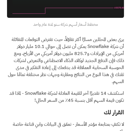
مخطط أسعار أسهم شركة سنو لمدة عام واحد
يرى بعض المحللين مسارًا أكثر تفاؤلاً، حيث تفترض التوقعات المتفائلة
أن شركة Snowflake يمكن أن تصل إلى حوالي 10.1 مليار دولار
أمريكي من الإيرادات و825.7 مليون دولار أمريكي من الأرباح، ومع
ذلك فإن الدفع الجديد لوكلاء الذكاء الاصطناعي والتعرض لشركات
الحوسبة السحابية العملاقة قد يدفعك إلى إعادة التفكير في مدى
ثقتك في هذا النوع من النتائج ومقارنة وجهات نظر مختلفة تمامًا حول
السهم.
استكشف 14 تقديرًا آخر للقيمة العادلة لشركة Snowflake
- لماذا قد
تكون قيمة السهم أقل بنسبة 45٪ من السعر الحالي!
القرار لك
لا تكتفِ بمتابعة مؤشر الأسعار - تعمّق في البيانات وابنِ قناعة خاصة