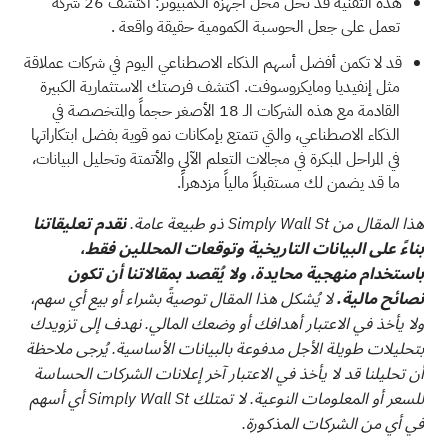
هذه التقنية قد تحل محل أجهزة الكمبيوتر: اكتشف
26 شركة
تعمل على جعل الحوسبة الكمومية حقيقة واقعة
.
قد لا تكمن أفضل أسهم الذكاء الاصطناعي اليوم في شركات عملاقة
مثل إنفيديا ومايكروسوفت. اكتشف فرصتك الاستثمارية الكبيرة
القادمة مع هذه
الشركات الـ 18 الأصغر حجماً والمتخصصة في
الذكاء الاصطناعي، والتي تتمتع بإمكانات نمو قوية
بفضل ابتكاراتها
في المراحل المبكرة في مجالات التعلم الآلي والأتمتة وتحليل البيانات،
ما قد يضمن لك مستقبلاً مالياً مزدهراً.
هذا المقال من Simply Wall St ذو طبيعة عامة.
نقدم تعليقاتنا
بناءً على البيانات التاريخية وتوقعات المحللين فقط،
باستخدام منهجية محايدة، ولا يُقصد بمقالاتنا أن تكون
نصائح مالية.
لا يُشكل هذا المقال توصيةً بشراء أو بيع أي سهم،
ولا يأخذ في الاعتبار أهدافك أو وضعك المالي. نهدف إلى تزويدك
بتحليلات طويلة الأجل مدفوعة بالبيانات الأساسية. يُرجى ملاحظة
أن تحليلنا قد لا يأخذ في الاعتبار آخر إعلانات الشركات الحساسة
للسعر أو المعلومات النوعية. لا تمتلك Simply Wall St أي أسهم
في أي من الشركات المذكورة.