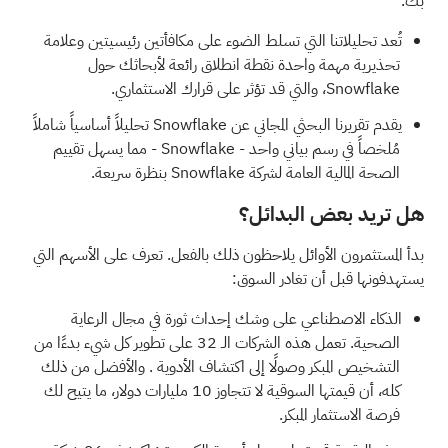
بك.
تُعد تحليلاتنا التي تسلط الضوء على
مكافأتين رئيسيتين وعلامة
تحذيرية مهمة واحدة
نقطة انطلاق رائعة لأبحاثك حول
Snowflake، والتي قد تؤثر على قرارك الاستثماري.
يقدم
تقريرنا البحثي المجاني عن Snowflake
تحليلاً أساسياً شاملاً
مُلخصاً في رسم بياني واحد - Snowflake - مما يسهل تقييم
الصحة المالية العامة لشركة Snowflake بنظرة سريعة.
هل تريد بعض البدائل؟
بدأ المستثمرون الأوائل يلاحظون ذلك بالفعل. تعرف على الأسهم التي
يستهدفونها قبل أن تغادر السوق:
الذكاء الاصطناعي على وشك إحداث ثورة في مجال الرعاية
الصحية.
تعمل هذه الشركات الـ 32 على تطوير كل شيء بدءًا من
التشخيص المبكر وصولًا إلى اكتشاف الأدوية
. والأفضل من ذلك
كله، أن قيمتها السوقية لا تتجاوز 10 مليارات دولار، ما يتيح لك
فرصة الاستثمار المبكر.