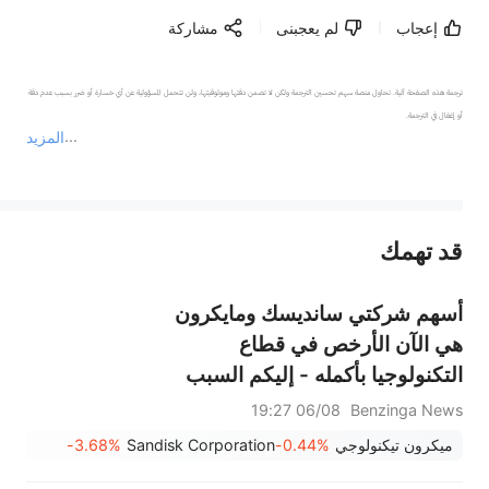
إعجاب
لم يعجبنى
مشاركة
ترجمة هذه الصفحة آلية. تحاول منصة سهم تحسين الترجمة ولكن لا تضمن دقتها وموثوقيتها، ولن تتحمل المسؤولية عن أي خسارة أو ضرر بسبب عدم دقة 
المزيد
يمثل المحتوى أعلاه المسؤولية الشخصية للمؤلف وآرائه فقط، ولا يمثل أي مسؤولية لمنصة سهم، ولا يمكن لمنصة سهم تأكيد صحة ودقة ومصداقية المحتوى 
قد تهمك
عند الضرورة، يرجى استشارة مستشار استثمار محترف. لا تقدم منصة سهم أي مشورة استثمارية، ولا تقدم أي التزامات أو ضمانات.
أسهم شركتي سانديسك ومايكرون
هي الآن الأرخص في قطاع
التكنولوجيا بأكمله - إليكم السبب
06/08 19:27
Benzinga News
ميكرون تيكنولوجي
-0.44%
Sandisk Corporation
-3.68%